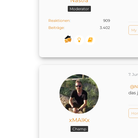
Nastra
Moderator
Reaktionen
909
Beiträge
3.402
My
7. Ju
N
das 
Hom
xMAIKx
Champ