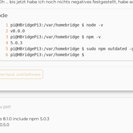
h ... bis jetzt habe ich noch nichts negatives festgestellt, habe a
ode
pi@HBridgePi3:/var/homebridge $
ne Hard- und Software
ni 2017
 8.1.0 include npm 5.0.3
0.5.0