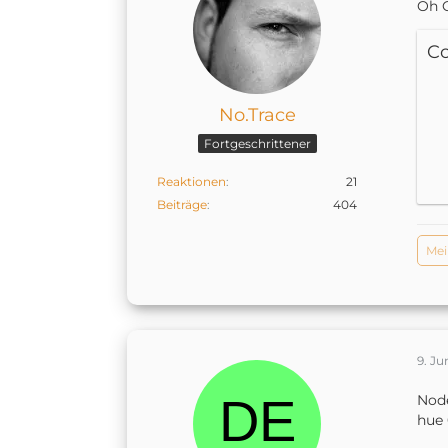
Oh O
C
No.Trace
Fortgeschrittener
Reaktionen
21
Beiträge
404
Mei
9. Ju
Node
hue 