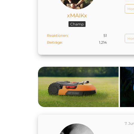
Hom
xMAIKx
Champ
Reaktionen
51
Hom
Beiträge
1.214
7. Ju