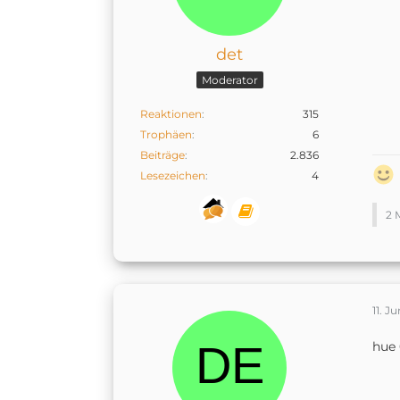
det
Moderator
Reaktionen
315
Trophäen
6
Beiträge
2.836
Lesezeichen
4
2 
11. J
hue 