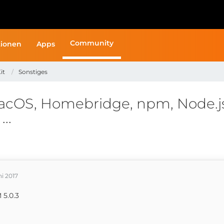
Community
ionen
Apps
it
Sonstiges
acOS, Homebridge, npm, Node.js,
..
ni 2017
5.0.3