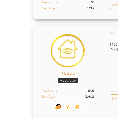
Reaktionen
51
Hom
Beiträge
1.214
7. Ju
Mach
7.9.0
Nastra
Moderator
Reaktionen
909
Beiträge
3.402
My