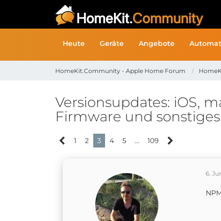
Heute
Geräte
Angebote
Automat
HomeKit.Community - Apple Home Forum
HomeK
Versionsupdates: iOS, m
Firmware und sonstiges .
1
2
3
4
5
…
109
6. Ju
NPM 