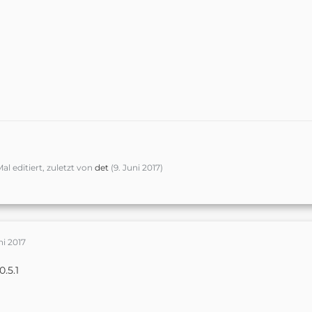
Mal editiert, zuletzt von
det
(
9. Juni 2017
)
uni 2017
0.5.1