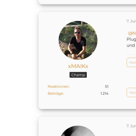
7. Ju
N
Plug
und 
Hom
xMAIKx
Champ
Reaktionen
51
Hom
Beiträge
1.214
7. Ju