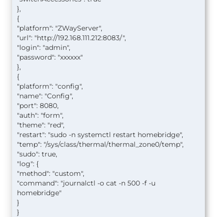
},
{
"platform": "ZWayServer",
"url": "http://192.168.111.212:8083/",
"login": "admin",
"password": "xxxxxx"
},
{
"platform": "config",
"name": "Config",
"port": 8080,
"auth": "form",
"theme": "red",
"restart": "sudo -n systemctl restart homebridge",
"temp": "/sys/class/thermal/thermal_zone0/temp",
"sudo": true,
"log": {
"method": "custom",
"command": "journalctl -o cat -n 500 -f -u
homebridge"
}
}