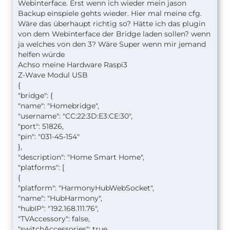
Webinterface. Erst wenn ich wieder mein jason
Backup einspiele gehts wieder. Hier mal meine cfg.
Wäre das überhaupt richtig so? Hätte ich das plugin
von dem Webinterface der Bridge laden sollen? wenn
ja welches von den 3? Wäre Super wenn mir jemand
helfen würde
Achso meine Hardware Raspi3
Z-Wave Modul USB
{
"bridge": {
"name": "Homebridge",
"username": "CC:22:3D:E3:CE:30",
"port": 51826,
"pin": "031-45-154"
},
"description": "Home Smart Home",
"platforms": [
{
"platform": "HarmonyHubWebSocket",
"name": "HubHarmony",
"hubIP": "192.168.111.76",
"TVAccessory": false,
"switchAccessories": true