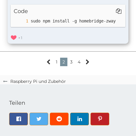
Code
sudo npm install -g homebridge-zway
1
1
2
3
4
Raspberry Pi und Zubehör
Teilen