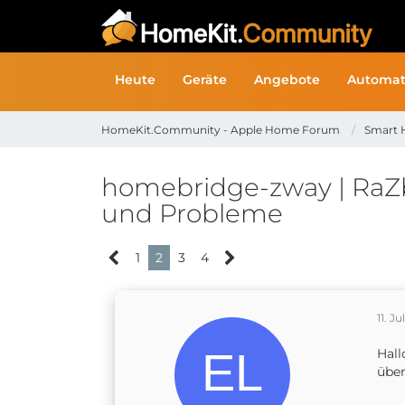
Heute
Geräte
Angebote
Automat
HomeKit.Community - Apple Home Forum
Smart 
homebridge-zway | RaZ
und Probleme
1
2
3
4
11. Ju
Hall
über