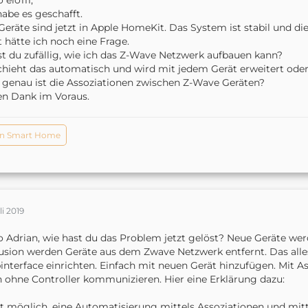
 elo111,
habe es geschafft.
Geräte sind jetzt in Apple HomeKit. Das System ist stabil und die
t hätte ich noch eine Frage.
t du zufällig, wie ich das Z-Wave Netzwerk aufbauen kann?
hieht das automatisch und wird mit jedem Gerät erweitert oder
genau ist die Assoziationen zwischen Z-Wave Geräten?
en Dank im Voraus.
n Smart Home
li 2019
o Adrian, wie hast du das Problem jetzt gelöst? Neue Geräte we
usion werden Geräte aus dem Zwave Netzwerk entfernt. Das al
nterface einrichten. Einfach mit neuen Gerät hinzufügen. Mit A
 ohne Controller kommunizieren. Hier eine Erklärung dazu:
st möglich, eine Automatisierung mittels Assoziationen und mit