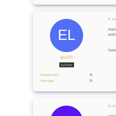
11. Ju
Hall
ste
Ges
elo111
Schüler
Reaktionen
15
Beiträge
111
12. Ju