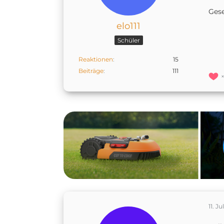
Ges
elo111
Schüler
Reaktionen
15
Beiträge
111
11. Ju