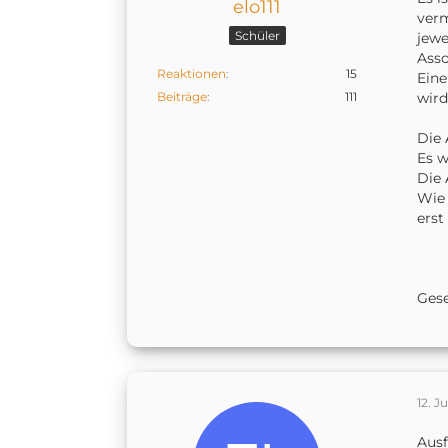
elo111
verm
Schüler
jewe
Asso
Reaktionen
15
Eine
Beiträge
111
wird
Die 
Es 
Die 
Wie 
erst
Ges
12. Ju
Ausf