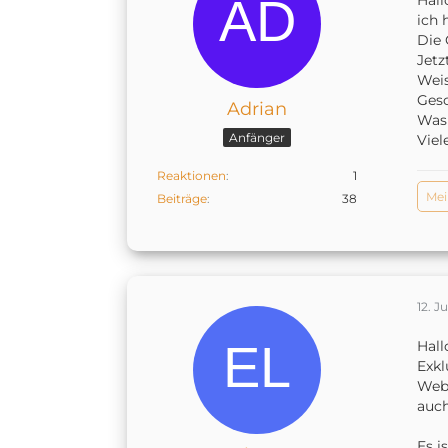
Hallo
ich 
Die 
Jetz
Weis
Gesc
Adrian
Was 
Anfänger
Viel
Reaktionen
1
Mei
Beiträge
38
12. Ju
Hall
Exkl
Webi
auch
Es i