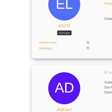
http
Ges
elo111
Schüler
Reaktionen
15
Beiträge
111
12. Ju
Viel
Sie 
Dami
Adrian