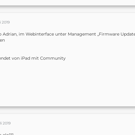
li 2019
o Adrian, im Webinterface unter Management „Firmware Update“ hie
hen
endet von iPad mit Community
li 2019