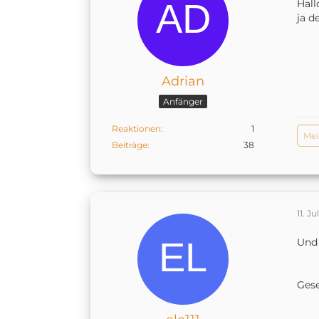
Hallo
ja d
Adrian
Anfänger
Reaktionen
1
Mei
Beiträge
38
11. Ju
Und 
Ges