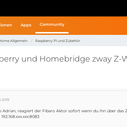
Community
ionen
Apps
Home Allgemein
Raspberry Pi und Zubehör
berry und Homebridge zway Z-
li 2019
o Adrian, reagiert der Fibaro Aktor sofort wenn du ihn über das
 192.168.xxx.xxx:8083