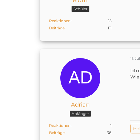
elo111
Schüler
Reaktionen
15
Beiträge
111
11. Ju
Ich 
Wie 
Adrian
Anfänger
Reaktionen
1
Mei
Beiträge
38