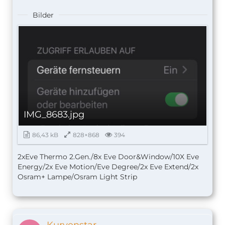
Bilder
IMG_8683.jpg
86,43 kB
828×868
394
2xEve Thermo 2.Gen./8x Eve Door&Window/10X Eve
Energy/2x Eve Motion/Eve Degree/2x Eve Extend/2x
Osram+ Lampe/Osram Light Strip
Kurvenstar