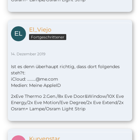
El_Viejo
Fortgeschrittener
14. Dezember 2019
Ist es denn überhaupt richtig, dass dort folgendes
steh?t:
iCloud:
.........@me.com
Medien: Meine AppleID
2xEve Thermo 2.Gen./8x Eve Door&Window/10X Eve
Energy/2x Eve Motion/Eve Degree/2x Eve Extend/2x
Osram+ Lampe/Osram Light Strip
Kurvenstar