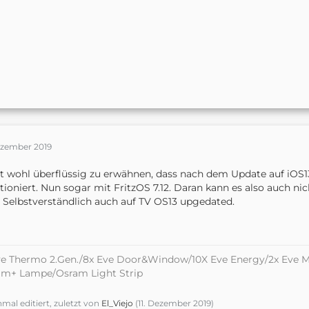
Dezember 2019
st wohl überflüssig zu erwähnen, dass nach dem Update auf iOS1
tioniert. Nun sogar mit FritzOS 7.12. Daran kann es also auch nich
: Selbstverständlich auch auf TV OS13 upgedated.
e Thermo 2.Gen./8x Eve Door&Window/10X Eve Energy/2x Eve M
am+ Lampe/Osram Light Strip
nmal editiert, zuletzt von
El_Viejo
(
11. Dezember 2019
)