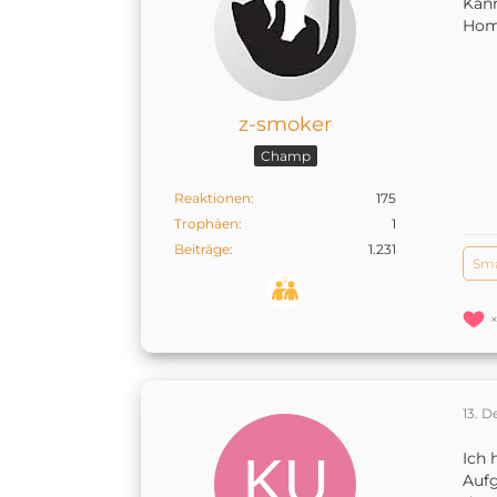
Kann
Home
z-smoker
Champ
Reaktionen
175
Trophäen
1
Beiträge
1.231
Sm
13. 
Ich 
Aufg