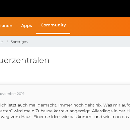
Community
ionen
Apps
it
Sonstiges
uerzentralen
November 2019
ich jetzt auch mal gemacht. Immer noch geht nix. Was mir aufge
Karten“ wird mein Zuhause korrekt angezeigt. Allerdings in der 
 weg vom Haus. Einer ne Idee, wie das kommt und wie man das