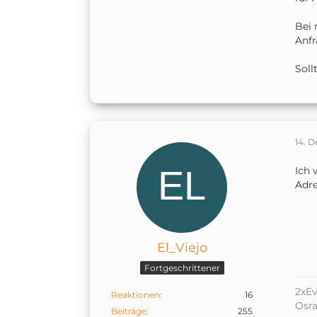
Bei 
Anfr
Soll
14. 
Ich 
Adre
El_Viejo
Fortgeschrittener
2xEv
Reaktionen
16
Osr
Beiträge
255