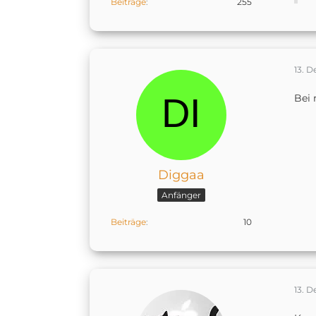
Beiträge
255
13. 
Bei 
Diggaa
Anfänger
Beiträge
10
13. 