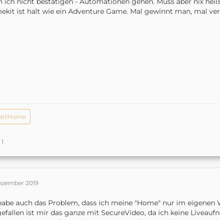
 ich nicht bestätigen - Automationen gehen. Muss aber nix hei
kit ist halt wie ein Adventure Game. Mal gewinnt man, mal ve
artHome
1
Dezember 2019
habe auch das Problem, dass ich meine "Home" nur im eigenen 
efallen ist mir das ganze mit SecureVideo, da ich keine Liveau