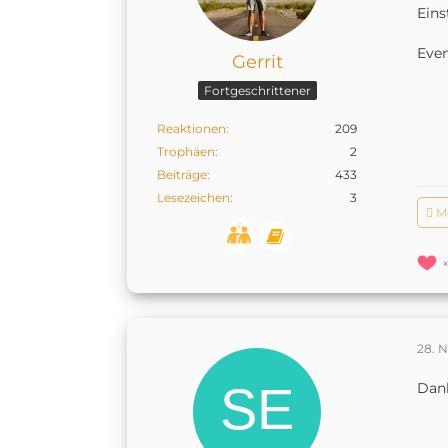
Eins
Even
Gerrit
Fortgeschrittener
Reaktionen
209
Trophäen
2
Beiträge
433
Lesezeichen
3
 M
28. 
Danke