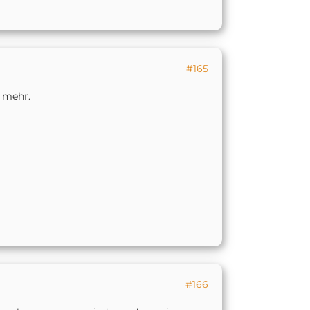
#165
n mehr.
#166