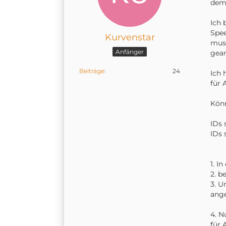
dem 
Ich 
Spee
Kurvenstar
muss
Anfänger
gean
Beiträge
24
Ich 
für 
Könn
IDs 
IDs 
1. I
2. b
3. U
ang
4. N
für 