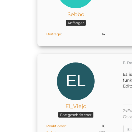
Sebbo
Anfänger
Beiträge
14
11. 
Es i
funk
Edit
El_Viejo
2xEv
Fortgeschrittener
Osr
Reaktionen
16
Ei