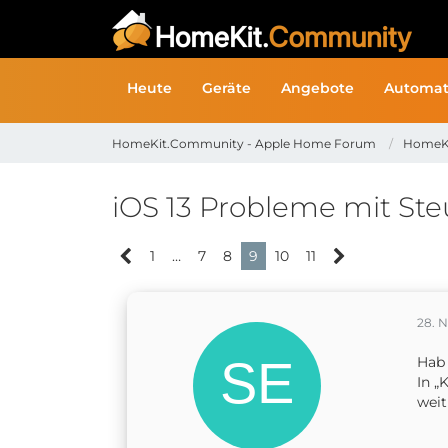
Heute
Geräte
Angebote
Automat
HomeKit.Community - Apple Home Forum
HomeK
iOS 13 Probleme mit Ste
1
…
7
8
9
10
11
28. 
Hab 
In „
weit