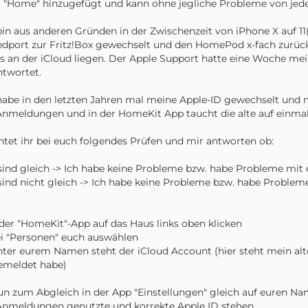
"Home" hinzugefügt und kann ohne jegliche Probleme von jedem 
bin aus anderen Gründen in der Zwischenzeit von iPhone X auf 
dport zur Fritz!Box gewechselt und den HomePod x-fach zurückge
 an der iCloud liegen. Der Apple Support hatte eine Woche me
twortet.
habe in den letzten Jahren mal meine Apple-ID gewechselt und nu
Anmeldungen und in der HomeKit App taucht die alte auf einmal
tet ihr bei euch folgendes Prüfen und mir antworten ob:
sind gleich -> Ich habe keine Probleme bzw. habe Probleme mit 
sind nicht gleich -> Ich habe keine Probleme bzw. habe Probleme
n der "HomeKit"-App auf das Haus links oben klicken
ei "Personen" euch auswählen
nter eurem Namen steht der iCloud Account (hier steht mein al
emeldet habe)
un zum Abgleich in der App "Einstellungen" gleich auf euren Na
Anmeldungen genutzte und korrekte Apple ID stehen.