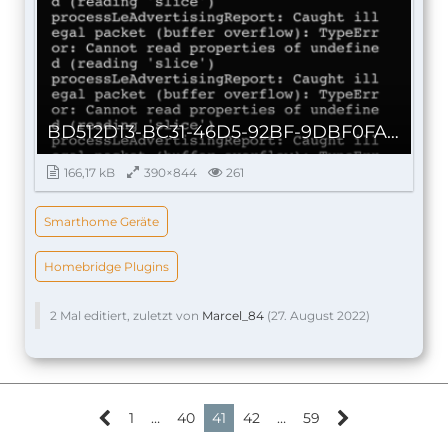
BD512D13-BC31-46D5-92BF-9DBF0FA0862E_autoscaled.png
166,17 kB
390×844
261
Smarthome Geräte
Homebridge Plugins
2 Mal editiert, zuletzt von
Marcel_84
(
27. August 2022
)
1
…
40
41
42
…
59