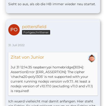
Sieht so aus, als ob die HB immer wieder neu startet.
pottersfield
Fortgeschrittener
31. Juli 2022
Zitat von Junior
Jul 31 12:14:35 raspberrypi homebridge[3034]:
AssertionError [ERR_ASSERTION]: The cipher
'chacha20-poly1305' is not supported with your
current running nodejs version vv9.7.1. At least a
nodejs version of v10.17.0 (excluding v11.0 and v11.1)
is required!
Ich wuerd vielleicht mal damit anfangen. Hier steht
ein Fehler. Es wird erklaert warum es den Fehler gibt