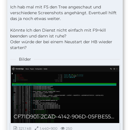
Ich hab mal mit F5 den Tree angeschaut und
verschiedene Screenshots angehängt. Eventuell hilft
das ja noch etwas weiter.
Könnte Ich den Dienst nicht einfach mit F9=kill
beenden und dann ist ruhe?
Oder würde der bei einem Neustart der HB wieder
starten?
Bilder
CF71D901-2CAD-4142-906D-05FBE5573F9C.jpeg
321,1 kB
1.440×900
250