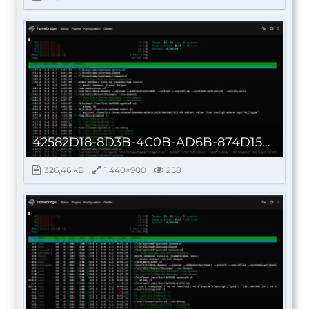
42582D18-8D3B-4C0B-AD6B-874D1567D24B.jpeg
326,46 kB
1.440×900
258