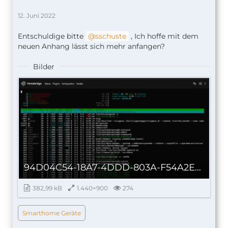
12. Juni 2022
Entschuldige bitte
sschuste
, Ich hoffe mit dem
neuen Anhang lässt sich mehr anfangen?
Bilder
94D04C54-18A7-4DDD-803A-F54A2E6E6B42.jpeg
382,99 kB
1.440×900
274
Smarthome Geräte