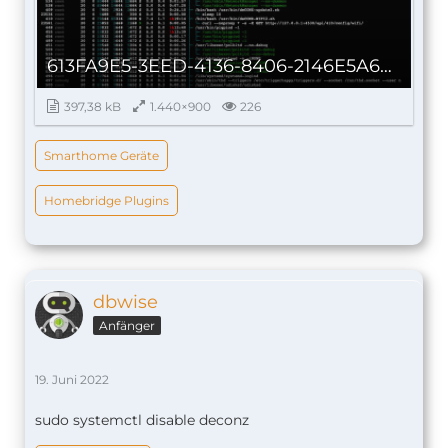
613FA9E5-3EED-4136-8406-2146E5A647BA.jpeg
397,38 kB
1.440×900
226
Smarthome Geräte
Homebridge Plugins
dbwise
Anfänger
19. Juni 2022
sudo systemctl disable deconz