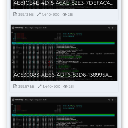
4E81CE4E-4D15-46AE-82E3-7DEFAC4CF5EB.jpeg
399,13 kB
1.440×900
215
A0530083-AE66-4DF6-83D6-138995A38B49.jpeg
399,57 kB
1.440×900
261