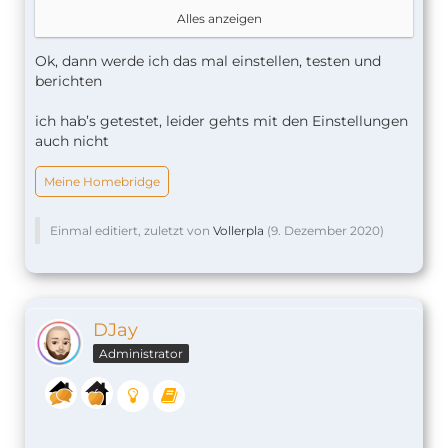
Und in "Bedingung" gehört hinein "Kontakt auf".
Alles anzeigen
Sonst nix.
Ok, dann werde ich das mal einstellen, testen und
berichten
ich hab’s getestet, leider gehts mit den Einstellungen
auch nicht
Meine Homebridge
Einmal editiert, zuletzt von
Vollerpla
(
9. Dezember 2020
)
DJay
Administrator