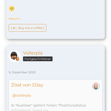
Hilfreich?
ↆ
[ ☕️✨ Buy me a coffee ]
Vollerpla
Fortgeschrittener
9. Dezember 2020
Zitat von DJay
Vollerpla
In "Auslöser" gehört hinein "Positionsstatus
schließend". Sonst nix.