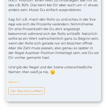
noch "Position" einen Wert zu hinterlegen. Bei mir ist
das z.B. 82%. Das kann bei Dir aber auch um +/- etwas
anders sein. Musst Du einfach ausprobieren.
Sag Siri z.B. mach den Rollo zu und schau in der Eve
App wie sich die Prozente verändern. Nimm/merke
Dir eine Prozentzahl die Du dort angezeigt
bekommst während sich der Rollo schließt. Natürlich
sollte es ein Wert wahrscheinlich ganz zu Beginn sein,
wenn der Rolle sich gerade nur ein bisschen öffnet.
Aber die Zahl muss passen, also genau so später in
der Regel Auslöser Position hinterlegt sein, wie Du sie
Dir vorher gemerkt hast.
Und gib der Regel und der Szene unterschiedliche
Namen. Man weiß ja nie.
Hilfreich?
ↆ
[ ☕️✨ Buy me a coffee ]