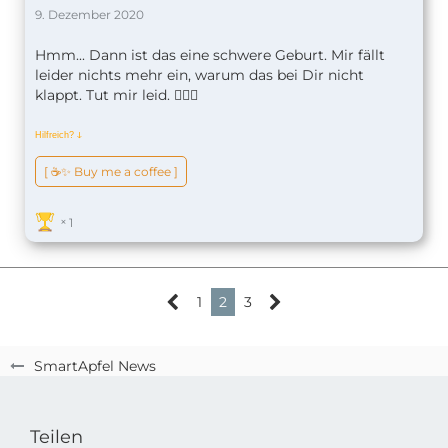
9. Dezember 2020
Hmm... Dann ist das eine schwere Geburt. Mir fällt
leider nichts mehr ein, warum das bei Dir nicht
klappt. Tut mir leid. 🤷🏼‍♂️
Hilfreich?
ↆ
[ ☕️✨ Buy me a coffee ]
1
1
2
3
SmartApfel News
Teilen