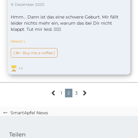
9. Dezember 2020
Hmm... Dann ist das eine schwere Geburt. Mir fällt
leider nichts mehr ein, warum das bei Dir nicht
klappt. Tut mir leid. 🤷🏼‍♂️
Hilfreich?
ↆ
[ ☕️✨ Buy me a coffee ]
1
1
2
3
SmartApfel News
Teilen