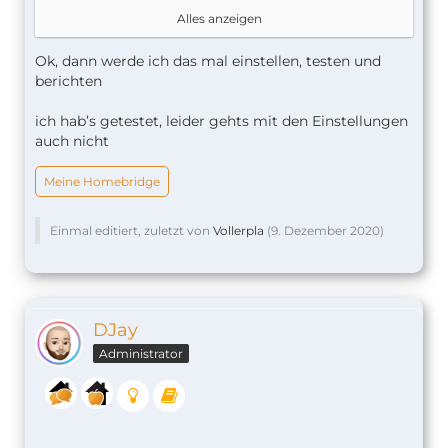
Und in "Bedingung" gehört hinein "Kontakt auf".
Alles anzeigen
Sonst nix.
Ok, dann werde ich das mal einstellen, testen und
berichten
ich hab’s getestet, leider gehts mit den Einstellungen
auch nicht
Meine Homebridge
Einmal editiert, zuletzt von
Vollerpla
(
9. Dezember 2020
)
DJay
Administrator