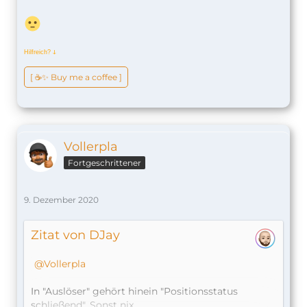
Hilfreich?
ↆ
[ ☕️✨ Buy me a coffee ]
Vollerpla
Fortgeschrittener
9. Dezember 2020
Zitat von DJay
Vollerpla
In "Auslöser" gehört hinein "Positionsstatus
schließend". Sonst nix.