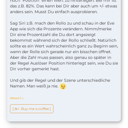
noch "Position" einen Wert zu hinterlegen. Bei mir ist
das z.B. 82%. Das kann bei Dir aber auch um +/- etwas
anders sein. Musst Du einfach ausprobieren.
Sag Siri z.B. mach den Rollo zu und schau in der Eve
App wie sich die Prozente verändern. Nimm/merke
Dir eine Prozentzahl die Du dort angezeigt
bekommst während sich der Rollo schließt. Natürlich
sollte es ein Wert wahrscheinlich ganz zu Beginn sein,
wenn der Rolle sich gerade nur ein bisschen öffnet.
Aber die Zahl muss passen, also genau so später in
der Regel Auslöser Position hinterlegt sein, wie Du sie
Dir vorher gemerkt hast.
Und gib der Regel und der Szene unterschiedliche
Namen. Man weiß ja nie.
Hilfreich?
ↆ
[ ☕️✨ Buy me a coffee ]