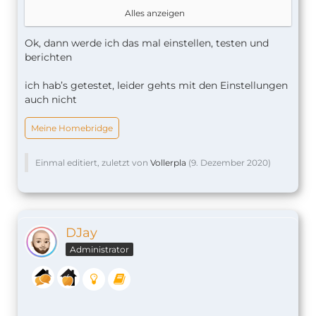
Und in "Bedingung" gehört hinein "Kontakt auf".
Alles anzeigen
Sonst nix.
Ok, dann werde ich das mal einstellen, testen und
berichten
ich hab’s getestet, leider gehts mit den Einstellungen
auch nicht
Meine Homebridge
Einmal editiert, zuletzt von
Vollerpla
(
9. Dezember 2020
)
DJay
Administrator