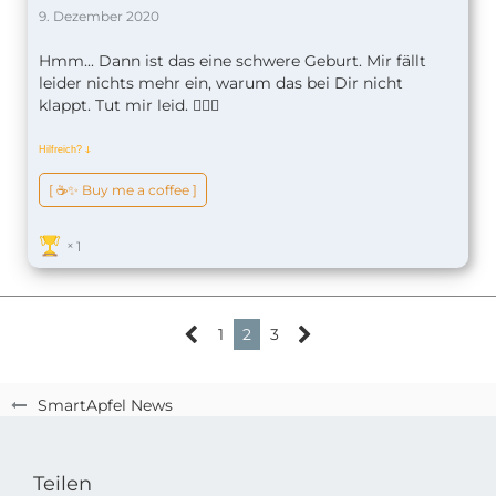
9. Dezember 2020
Hmm... Dann ist das eine schwere Geburt. Mir fällt
leider nichts mehr ein, warum das bei Dir nicht
klappt. Tut mir leid. 🤷🏼‍♂️
Hilfreich?
ↆ
[ ☕️✨ Buy me a coffee ]
1
1
2
3
SmartApfel News
Teilen