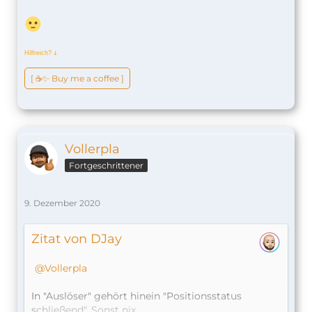
Hilfreich?
ↆ
[ ☕️✨ Buy me a coffee ]
Vollerpla
Fortgeschrittener
9. Dezember 2020
Zitat von DJay
Vollerpla
In "Auslöser" gehört hinein "Positionsstatus
schließend". Sonst nix.