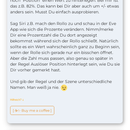
noch "Position" einen Wert zu hinterlegen. Bei mir ist
das z.B. 82%. Das kann bei Dir aber auch um +/- etwas
anders sein. Musst Du einfach ausprobieren.
Sag Siri z.B. mach den Rollo zu und schau in der Eve
App wie sich die Prozente verändern. Nimm/merke
Dir eine Prozentzahl die Du dort angezeigt
bekommst während sich der Rollo schließt. Natürlich
sollte es ein Wert wahrscheinlich ganz zu Beginn sein,
wenn der Rolle sich gerade nur ein bisschen öffnet.
Aber die Zahl muss passen, also genau so später in
der Regel Auslöser Position hinterlegt sein, wie Du sie
Dir vorher gemerkt hast.
Und gib der Regel und der Szene unterschiedliche
Namen. Man weiß ja nie.
Hilfreich?
ↆ
[ ☕️✨ Buy me a coffee ]