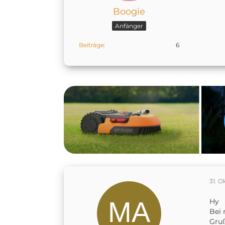
Boogie
Anfänger
Beiträge
6
31. O
Hy
Bei 
Gru