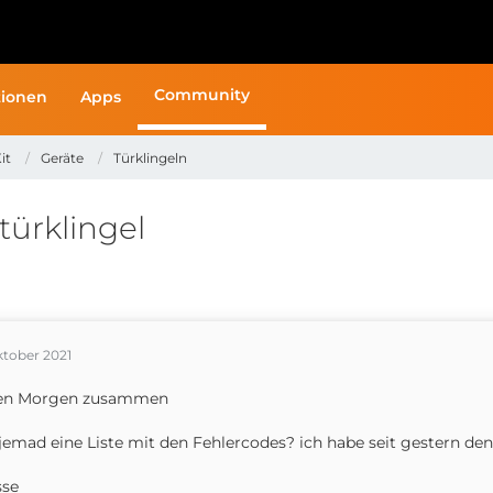
Community
ionen
Apps
it
Geräte
Türklingeln
türklingel
ktober 2021
en Morgen zusammen
jemad eine Liste mit den Fehlercodes? ich habe seit gestern den
sse