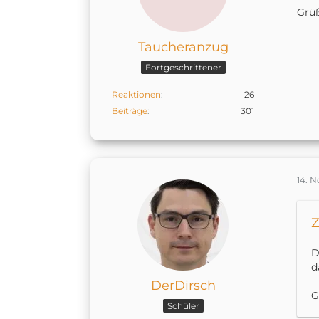
Grü
Taucheranzug
Fortgeschrittener
Reaktionen
26
Beiträge
301
14. 
Z
D
d
DerDirsch
G
Schüler