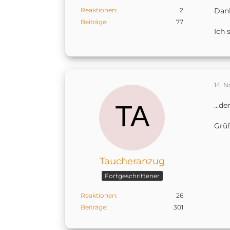
Reaktionen
2
Dank
Beiträge
77
Ich 
14. 
…den
Grü
Taucheranzug
Fortgeschrittener
Reaktionen
26
Beiträge
301