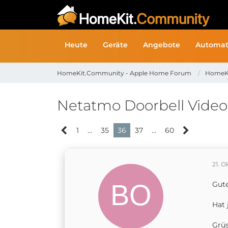
Heute
Geräte
Angebote
Automat
HomeKit.Community - Apple Home Forum
HomeK
Netatmo Doorbell Video
1
…
35
36
37
…
60
21. O
Gut
Hat 
Grü