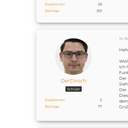
Reaktionen
26
Beiträge
301
14. 
Hal
Weiß
Ich 
Funk
Der 
DerDirsch
Sieh
Schüler
Der 
Dies
Reaktionen
2
dem
Beiträge
77
Grüß