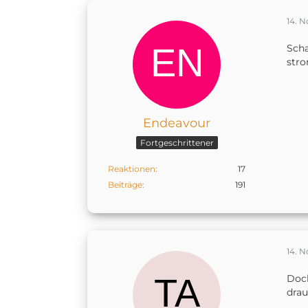
14. 
Scha
stro
Endeavour
Fortgeschrittener
Reaktionen
17
Beiträge
191
14. 
Doch
drau