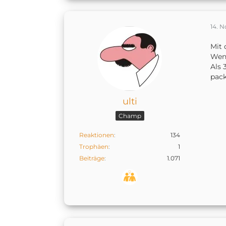
14. 
Mit 
Wenn
Als 
pac
ulti
Champ
Reaktionen
134
Trophäen
1
Beiträge
1.071