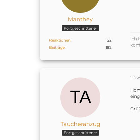
Manthey
Fortgeschrittener
Ich 
Reaktionen
22
kom
Beiträge
182
1. N
Home
eing
Grü
Taucheranzug
Fortgeschrittener