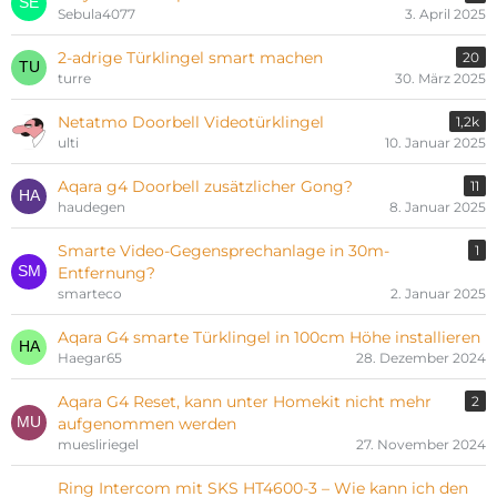
Sebula4077
3. April 2025
2-adrige Türklingel smart machen
20
turre
30. März 2025
Netatmo Doorbell Videotürklingel
1,2k
ulti
10. Januar 2025
Aqara g4 Doorbell zusätzlicher Gong?
11
haudegen
8. Januar 2025
Smarte Video-Gegensprechanlage in 30m-
1
Entfernung?
smarteco
2. Januar 2025
Aqara G4 smarte Türklingel in 100cm Höhe installieren
Haegar65
28. Dezember 2024
Aqara G4 Reset, kann unter Homekit nicht mehr
2
aufgenommen werden
muesliriegel
27. November 2024
Ring Intercom mit SKS HT4600-3 – Wie kann ich den