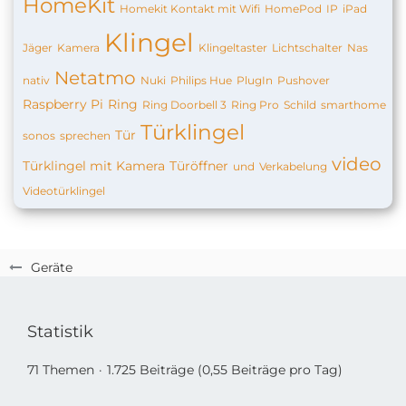
HomeKit
Homekit Kontakt mit Wifi
HomePod
IP
iPad
Klingel
Jäger
Kamera
Klingeltaster
Lichtschalter
Nas
Netatmo
nativ
Nuki
Philips Hue
PlugIn
Pushover
Raspberry Pi
Ring
Ring Doorbell 3
Ring Pro
Schild
smarthome
Türklingel
Tür
sonos
sprechen
video
Türklingel mit Kamera
Türöffner
und
Verkabelung
Videotürklingel
Geräte
Statistik
71 Themen
1.725 Beiträge (0,55 Beiträge pro Tag)