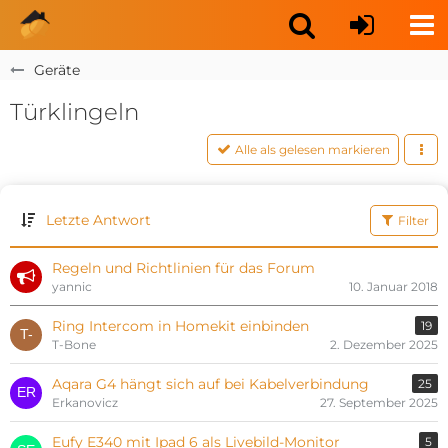
Geräte
Türklingeln
Alle als gelesen markieren
Letzte Antwort
Filter
Regeln und Richtlinien für das Forum
yannic
10. Januar 2018
Ring Intercom in Homekit einbinden
19
T-Bone
2. Dezember 2025
Aqara G4 hängt sich auf bei Kabelverbindung
25
Erkanovicz
27. September 2025
Eufy E340 mit Ipad 6 als Livebild-Monitor
5