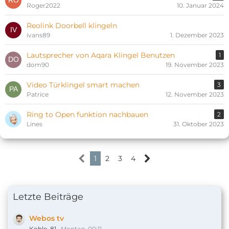
Roger2022
10. Januar 2024
Reolink Doorbell klingeln
ivans89
1. Dezember 2023
Lautsprecher von Aqara Klingel Benutzen
1
dom90
19. November 2023
Video Türklingel smart machen
3
Patrice
12. November 2023
Ring to Open funktion nachbauen
2
Lines
31. Oktober 2023
1
2
3
4
Letzte Beiträge
Webos tv
Kohle_81
Montag, 00:11