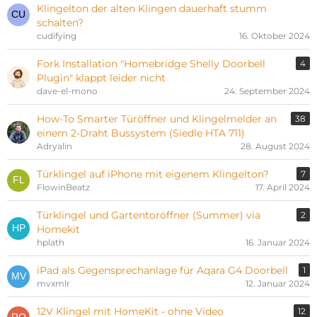
Klingelton der alten Klingen dauerhaft stumm
schalten?
cudifying
16. Oktober 2024
Fork Installation "Homebridge Shelly Doorbell
4
Plugin" klappt leider nicht
dave-el-mono
24. September 2024
How-To Smarter Türöffner und Klingelmelder an
38
einem 2-Draht Bussystem (Siedle HTA 711)
Adryalin
28. August 2024
Türklingel auf iPhone mit eigenem Klingelton?
7
FlowinBeatz
17. April 2024
Türklingel und Gartentoröffner (Summer) via
2
Homekit
hplath
16. Januar 2024
iPad als Gegensprechanlage für Aqara G4 Doorbell
1
mvxmlr
12. Januar 2024
12V Klingel mit HomeKit - ohne Video
12