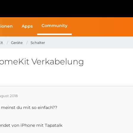
Community
ionen
Apps
it
Geräte
Schalter
HomeKit Verkabelung
ugust 2018
meinst du mit so einfach??
ndet von iPhone mit Tapatalk