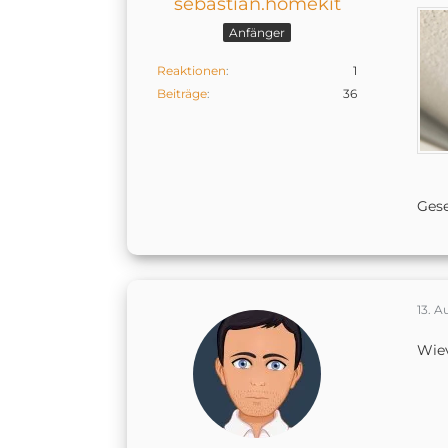
sebastian.homekit
Anfänger
Reaktionen
1
Beiträge
36
Gese
13. A
Wiev