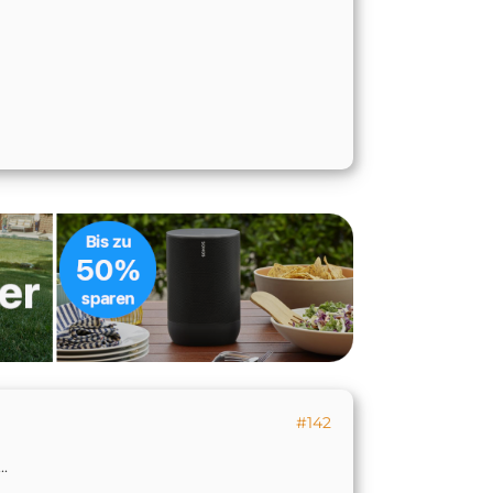
#142
..