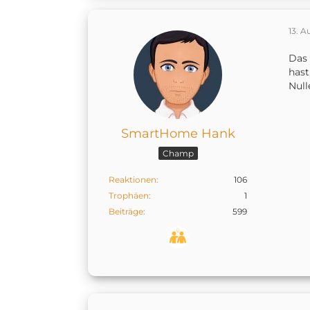
13. A
Das 
hast
Null
SmartHome Hank
Champ
Reaktionen
106
Trophäen
1
Beiträge
599