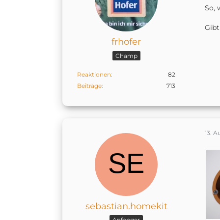
So, 
Gibt
frhofer
Champ
Reaktionen
82
Beiträge
713
13. A
sebastian.homekit
Anfänger