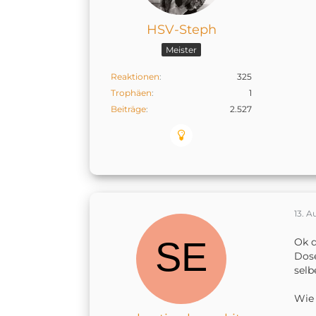
HSV-Steph
Meister
Reaktionen
325
Trophäen
1
Beiträge
2.527
13. A
Ok d
Dose
selb
Wie 