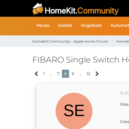
Heute
Geräte
Angebote
Automat
HomeKit.Community - Apple Home Forum
HomeK
FIBARO Single Switch 
1
…
7
8
9
…
12
12. A
Was 
Gese