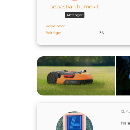
sebastian.homekit
Anfänger
Reaktionen
1
Beiträge
36
12. A
Naja