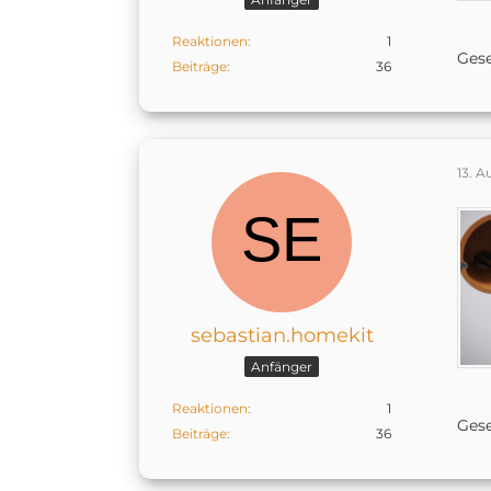
Reaktionen
1
Gese
Beiträge
36
13. A
sebastian.homekit
Anfänger
Reaktionen
1
Gese
Beiträge
36