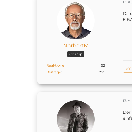
13. A
Da d
FIBA
NorbertM
Champ
Reaktionen
92
Sm
Beiträge
779
13. A
Der 
einf