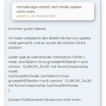
Homebridge startet nach Node Update
nicht mehr
abitkt7a
25. Oktober 2023
Schönen guten Abend,
ich habe unbedacht den Befehl hb-Service update
node gemacht und es wurde die Version 20.9.0
istalliert.
Leider gab es während der Installation Fehler (
node: /usr/lib/arm-linux-gnueabihf/libstdc++.so.6:
version `GLIBCXX_3.4.26' not found (required by
node)
/usr/local/bin/node: /usr/lib/arm-linux-
gnueabihf/libstdc++.so.6: version `GLIBCXX_3.4.26'
not found (required by /usr/local/bin/node)
) .
Danach funktionierte hb-service nicht mehr.