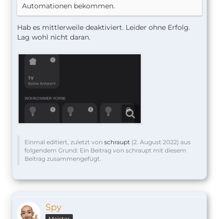
Automationen bekommen.
Hab es mittlerweile deaktiviert. Leider ohne Erfolg.
Lag wohl nicht daran.
Einmal editiert, zuletzt von
schraupt
(
2. August 2022
) aus
folgendem Grund: Ein Beitrag von schraupt mit diesem
Beitrag zusammengefügt.
Spy
Meister