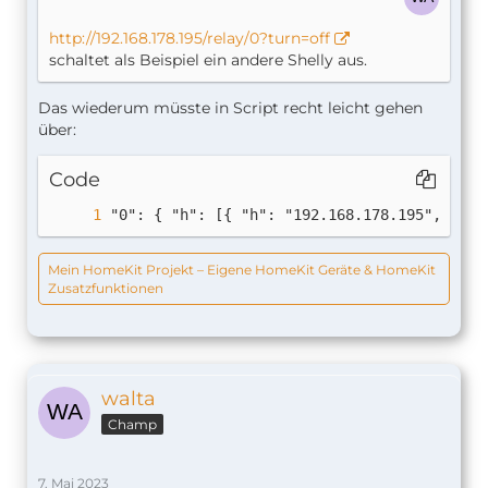
http://192.168.178.195/relay/0?turn=off
schaltet als Beispiel ein andere Shelly aus.
Das wiederum müsste in Script recht leicht gehen
über:
Code
"0": { "h": [{ "h": "192.168.178.195", "u":
Mein HomeKit Projekt – Eigene HomeKit Geräte & HomeKit
Zusatzfunktionen
walta
Champ
7. Mai 2023