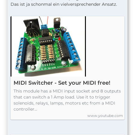
Das ist ja schonmal ein vielversprechender Ansatz.
MIDI Switcher - Set your MIDI free!
This module has a MIDI input socket and 8 outputs
that can switch a 1 Amp load. Use it to trigger
solenoids, relays, lamps, motors etc from a MIDI
controller...
www.youtube.com