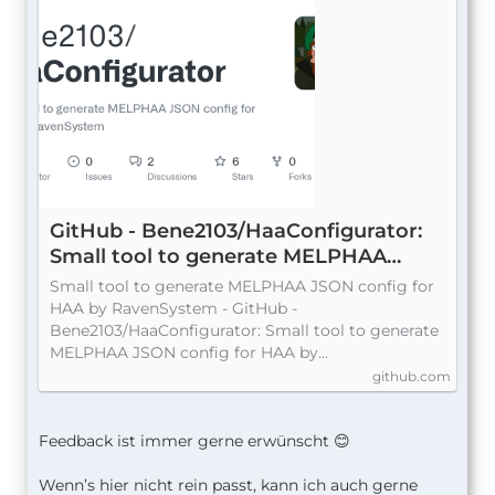
GitHub - Bene2103/HaaConfigurator:
Small tool to generate MELPHAA
JSON config for HAA by RavenSystem
Small tool to generate MELPHAA JSON config for
HAA by RavenSystem - GitHub -
Bene2103/HaaConfigurator: Small tool to generate
MELPHAA JSON config for HAA by…
github.com
Feedback ist immer gerne erwünscht 😊
Wenn’s hier nicht rein passt, kann ich auch gerne