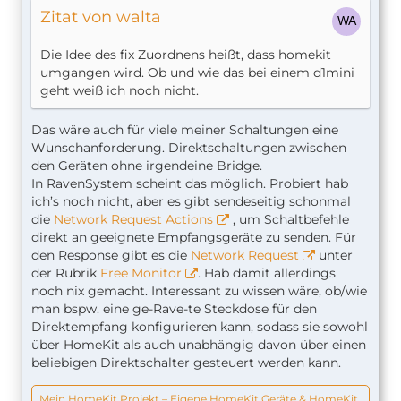
Zitat von walta
Die Idee des fix Zuordnens heißt, dass homekit
umgangen wird. Ob und wie das bei einem d1mini
geht weiß ich noch nicht.
Das wäre auch für viele meiner Schaltungen eine
Wunschanforderung. Direktschaltungen zwischen
den Geräten ohne irgendeine Bridge.
In RavenSystem scheint das möglich. Probiert hab
ich’s noch nicht, aber es gibt sendeseitig schonmal
die
Network Request Actions
, um Schaltbefehle
direkt an geeignete Empfangsgeräte zu senden. Für
den Response gibt es die
Network Request
unter
der Rubrik
Free Monitor
. Hab damit allerdings
noch nix gemacht. Interessant zu wissen wäre, ob/wie
man bspw. eine ge-Rave-te Steckdose für den
Direktempfang konfigurieren kann, sodass sie sowohl
über HomeKit als auch unabhängig davon über einen
beliebigen Direktschalter gesteuert werden kann.
Mein HomeKit Projekt – Eigene HomeKit Geräte & HomeKit