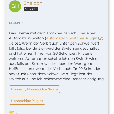
wenn die Steckdose ausschaltet einige Lampen in
Sheldon
einer bestimmten Farbe angehen.
Schüler
Somit wird mir dann noch optisch angezeigt das
die Waschmaschine fertig ist.
10. Juni 2021
Eigentlich ganz einfach
Das Thema mit dem Trockner hab ich über einen
Automation Switch (
Automation Switches Plugin
)
gelöst. Wenn der Verbrauch unter den Schwellwert
fällt (also bei dir 5w) wird der Switch eingeschaltet
und hat einen Timer von 20 Sekunden. Mit einer
weiteren Automation schalte ich den Switch wieder
aus, falls der Strom wieder über den Wert geht.
Heißt also erst wenn der Verbrauch für 20 Sekunden
am Stück unter dem Schwellwert liegt löst der
Switch aus und ich bekomme eine Benachrichtigung.
Homekit / Homebridge Geräte
Homebridge Plugins
1