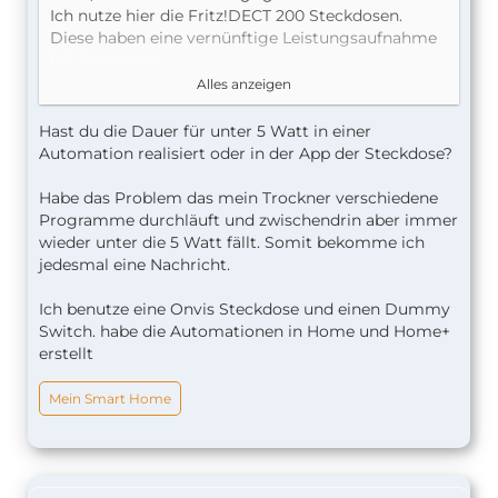
Ich nutze hier die Fritz!DECT 200 Steckdosen.
Diese haben eine vernünftige Leistungsaufnahme
.
(bis 2.300 Watt)
In dieser bzw. über den Router lässt sich folgendes
Alles anzeigen
einstellen.
Hast du die Dauer für unter 5 Watt in einer
Abschalten bei Standby
Automation realisiert oder in der App der Steckdose?
Sobald das angeschlossene Gerät die festgelegte
Leistung für die ausgewählte Dauer unterschritten
Habe das Problem das mein Trockner verschiedene
hat (z.B. im Standby), wird das Smart-Home-Gerät
Programme durchläuft und zwischendrin aber immer
automatisch abgeschaltet.
wieder unter die 5 Watt fällt. Somit bekomme ich
Leistungsschwelle
Watt
jedesmal eine Nachricht.
2 Watt
Dauer
Minuten
Ich benutze eine Onvis Steckdose und einen Dummy
5 MINUTEN
Switch. habe die Automationen in Home und Home+
erstellt
Die Zeit und die Dauer kann man manuell
einstellen.
Mein Smart Home
Im HomeKit wird mir die Waschmaschine ( als off
oder on ) angezeigt.
zudem habe ich eine Regel mit eingebaut, dass