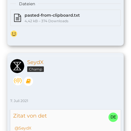
Dateien
pasted-from-clipboard.txt
4,42 kB – 374 Downloads
SeydX
Champ
7. Juli 2021
Zitat von det
SeydX