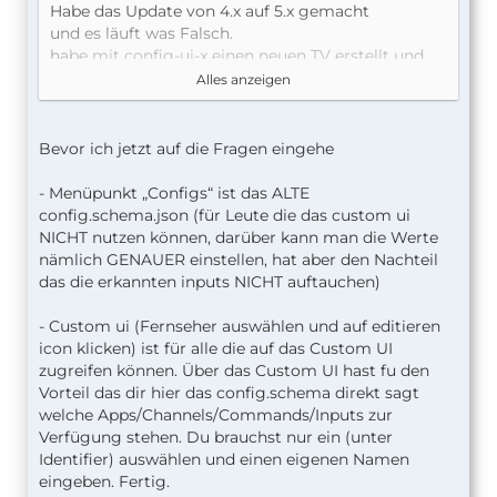
Habe das Update von 4.x auf 5.x gemacht
und es läuft was Falsch.
habe mit config-ui-x einen neuen TV erstellt und
das einlesen war erfolgreich.
Alles anzeigen
Bevor ich jetzt auf die Fragen eingehe
- Menüpunkt „Configs“ ist das ALTE
config.schema.json (für Leute die das custom ui
NICHT nutzen können, darüber kann man die Werte
nämlich GENAUER einstellen, hat aber den Nachteil
wenn ich hier auf editieren (Stift) klicke kommt
das die erkannten inputs NICHT auftauchen)
- Custom ui (Fernseher auswählen und auf editieren
icon klicken) ist für alle die auf das Custom UI
zugreifen können. Über das Custom UI hast fu den
Vorteil das dir hier das config.schema direkt sagt
welche Apps/Channels/Commands/Inputs zur
Verfügung stehen. Du brauchst nur ein (unter
hier kann ich nichts bearbeiten,
Identifier) auswählen und einen eigenen Namen
Ich komme nur an die Einstellungen wenn ich im
eingeben. Fertig.