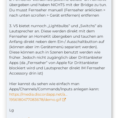
übergeben und haben NICHTS mit der Bridge zu tun.
Du musst Fernseher manuell (Fernseher anklicken >
nach unten scrollen > Gerät entfernen) entfernen
3. V5 bietet nurnoch „Lightbulbs“ und „Switchs“ als
Lautsprecher an. Diese werden direkt mit dem
aktuell bekomme ich das Gerät Sony FS Lautstärke
Fernseher an HomeKit übergeben und tauchen am
von Vers.4.x nicht gelöscht. Er kommt bei jedem
Anfang direkt neben dem Ein-/ Ausschaltbutton auf
import der Bridge wieder mit rein.
(können aber im Gerätemenü separiert werden).
Diese können auch in Szenen benutzt werden wie
Ist es richtig, das bei V 5.x kein separater
früher. Jedoch nicht zugänglich über Drittanbieter
Lautstärkeregler als Gerät zur Nutzung in Szenen
Apps (da „Fernseher“ von Apple für Drittanbieter
mehr existiert?
blockiert wird und Lautsprecher direkt IM Fernseher
Das wäre sehr schade, da ich diesen in Szenen
Accessory drin ist)
nutze um den Ton ein oder aus zu schalten.
Hier kannst du sehen wie einfach man
Das Plugin läuft bei mir als separate Instanz mit
Apps/Channels/Commands/Inputs anlegen kann:
eigner UI-X Instanz
https://media.discordapp.net/a…
im Anhang mal meine config.json
1956180477083678/demo.gif
Lg