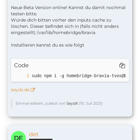
Neue Beta Version online! Kannst du damit nochmal
testen bitte.
Würde dich bitten vorher den inputs cache zu
löschen. Dieser befindet sich in (falls nicht anders
eingestellt) /var/lib/homebridge/bravia
}
Installieren kannst du es wie folgt
Code
sudo npm i -g homebridge-bravia-tvos@beta
seydx.de
Einmal editiert, zuletzt von
SeydX
(
10. Juli 2021
)
det