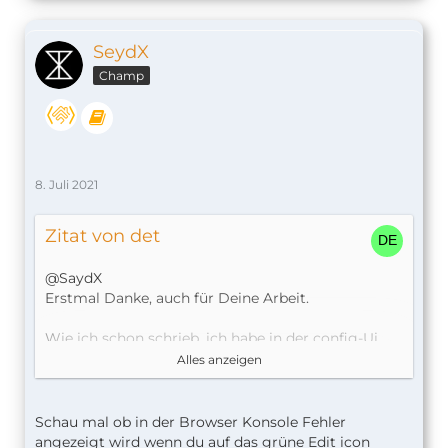
SeydX
Champ
8. Juli 2021
Zitat von det
@SaydX
Erstmal Danke, auch für Deine Arbeit.
Wie ich schon schrieb, ich habe in der config-Ui
einen Fernseher erstellt.
Alles anzeigen
Wenn ich diesen auswähle und den Stift benutze,
ist das Fenster leer, siehe 2tes Bild.
Das ist der eigentliche (Ich sage mal) Fehler/Bug
Schau mal ob in der Browser Konsole Fehler
(kann auch meiner sein, das versuche ich ja gerade
angezeigt wird wenn du auf das grüne Edit icon