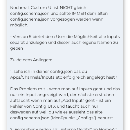
Bild 1 auf Configs klicke.
Nochmal: Custom UI ist NICHT gleich
config.schema.json und sollte IMMER dem alten
config.schema.json vorgezogen werden wenn
möglich.
- Version 5 bietet dem User die Möglichkeit alle Inputs
separat anzulegen und diesen auch eigene Namen zu
geben
Input zeigt nur ein Input an
Zu deinem Anliegen:
1. sehe ich in deiner config.json das du
Apps/Channels/Inputs etc erfolgreich angelegt hast?
Das Problem mit - wenn man auf Inputs geht und das
nur ein Input angezeigt wird, der nächste erst dann
nach jedem klick auf Add Input wird der nächste
auftaucht wenn man auf „Add Input“ geht - ist ein
Input mit angezeigt
Fehler von Config UI X und taucht auch nur
so ist es bei allen Einstellungen
deswegen auf weil du wie es aussieht das alte
config.schema.json (Menüpunkt „Configs“) benutzt
2. Fernseher werden als „Externe Geräte“ an HomeKit