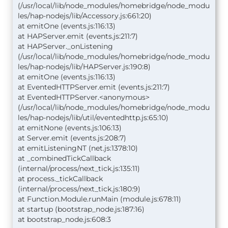
(/usr/local/lib/node_modules/homebridge/node_modu
les/hap-nodejs/lib/Accessory.js:661:20)
at emitOne (events.js:116:13)
at HAPServer.emit (events.js:211:7)
at HAPServer._onListening
(/usr/local/lib/node_modules/homebridge/node_modu
les/hap-nodejs/lib/HAPServer.js:190:8)
at emitOne (events.js:116:13)
at EventedHTTPServer.emit (events.js:211:7)
at EventedHTTPServer.<anonymous>
(/usr/local/lib/node_modules/homebridge/node_modu
les/hap-nodejs/lib/util/eventedhttp.js:65:10)
at emitNone (events.js:106:13)
at Server.emit (events.js:208:7)
at emitListeningNT (net.js:1378:10)
at _combinedTickCallback
(internal/process/next_tick.js:135:11)
at process._tickCallback
(internal/process/next_tick.js:180:9)
at Function.Module.runMain (module.js:678:11)
at startup (bootstrap_node.js:187:16)
at bootstrap_node.js:608:3