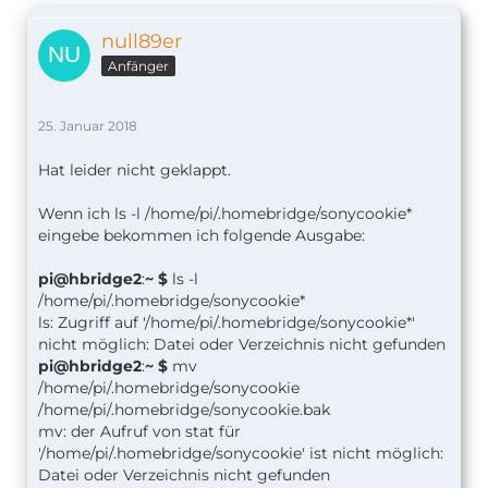
null89er
Anfänger
25. Januar 2018
Hat leider nicht geklappt.
Wenn ich ls -l /home/pi/.homebridge/sonycookie*
eingebe bekommen ich folgende Ausgabe:
pi@hbridge2
:
~ $
ls -l
/home/pi/.homebridge/sonycookie*
ls: Zugriff auf '/home/pi/.homebridge/sonycookie*'
nicht möglich: Datei oder Verzeichnis nicht gefunden
pi@hbridge2
:
~ $
mv
/home/pi/.homebridge/sonycookie
/home/pi/.homebridge/sonycookie.bak
mv: der Aufruf von stat für
'/home/pi/.homebridge/sonycookie' ist nicht möglich:
Datei oder Verzeichnis nicht gefunden