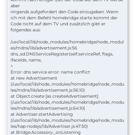
aber
nirgends aufgefordert den Code einzugeben. Wenn
ich mit dem Befehl homebridge starte kommt der
Code nicht auf dem TV und zusätzlich gibt er
folgendes aus:
/usr/local/lib/node_modules/homebridge/node_modul
es/mdns/lib/advertisement.js:56
dns_sd.DNSServiceRegister(self.serviceRef, flags,
ifaceIdx, name,
^
Error: dns service error: name conflict
at new Advertisement
(/usr/local/lib/node_modules/homebridge/node_modu
les/mdns/lib/advertisement.js:56:10)
at Object.create [as createAdvertisement]
(/usr/local/lib/node_modules/homebridge/node_modu
les/mdns/lib/advertisement.js:64:10)
at Advertiser.startAdvertising
(/usr/local/lib/node_modules/homebridge/node_modu
les/hap-nodejs/lib/Advertiser.js:47:30)
at Bridge.Accessory._onListening