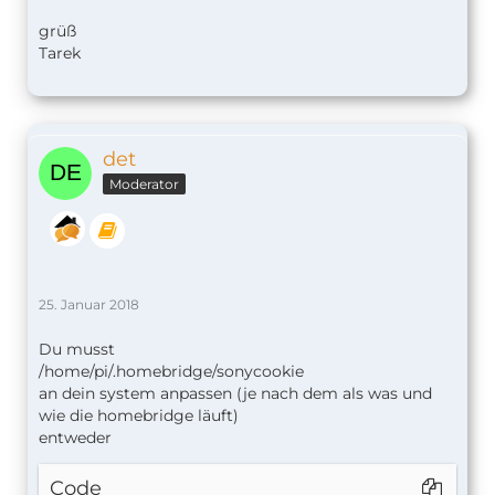
grüß
Tarek
det
Moderator
25. Januar 2018
Du musst
/home/pi/.homebridge/sonycookie
an dein system anpassen (je nach dem als was und
wie die homebridge läuft)
entweder
Code