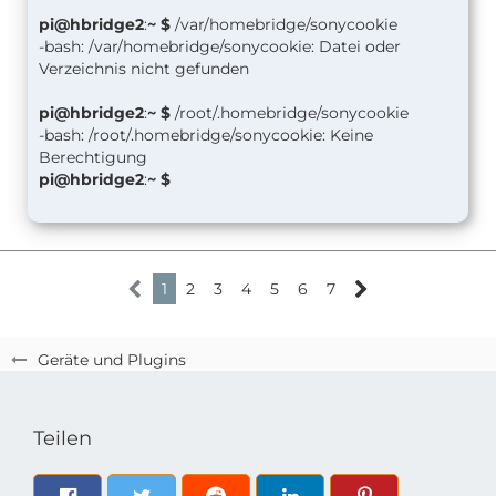
pi@hbridge2
:
~ $
/var/homebridge/sonycookie
-bash: /var/homebridge/sonycookie: Datei oder
Verzeichnis nicht gefunden
pi@hbridge2
:
~ $
/root/.homebridge/sonycookie
-bash: /root/.homebridge/sonycookie: Keine
Berechtigung
pi@hbridge2
:
~ $
1
2
3
4
5
6
7
Geräte und Plugins
Teilen