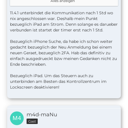
liegt aber daran, dass es meine eigene Kreditkarte
Alles anzeigen
ist die da hinterlegt ist.
11.4.1 unterbindet die Kommunikation nach 1 Std wo
Und ich habe auch nur die 50GB iCloud und da
nix angeschlossen war. Deshalb mein Punkt
kann man keinen Speicherverteilen.
bezueglich iPad am Strom. Denn solange es darueber
verbunden ist startet der timer erst nach 1 Std.
Bezueglich iPhone Suche, da habe ich schon weiter
Das kann man über jedes andere iPhone auch
gedacht bezueglich der Neu Anmeldung bei einem
machen, welches die App iPhone Suche hat.
neuen Geraet, bezueglich 2FA. Hab das definitiv zu
einfach ausgedrueckt bzw meinen Gedanken nicht zu
Ende beschrieben.
Mit iOS 11.4.1 nicht mehr möglich, da man es rein
auf das Laden beschränken kann und ab iOS 12 ist
Bezueglich iPad. Um das Steuern auch zu
das noch mal verschärft worden.
unterbinden am Besten das Kontrollzentrum im
Lockscreen deaktivieren!
Was auch nicht verkehrt ist, ein iPad mit Touch ID
zu nutzen, so kann man ein längeres Passwort für
die Sicherheit wählen und kann selber trotzdem
m4d-maNu
schnell alles machen. Da der Finger ja hinterlegt
ist.
Gast