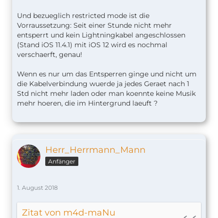
Und bezueglich restricted mode ist die
Ganz abgesehen davon, dass wenn jemand in
Vorraussetzung: Seit einer Stunde nicht mehr
meine Wohnung/Haus einbricht und dann
entsperrt und kein Lightningkabel angeschlossen
unteranderem das iPad klaut welches die Home
(Stand iOS 11.4.1) mit iOS 12 wird es nochmal
Zentrale ist. Habe ich sicherlich ganz andere
verschaerft, genau!
Sorgen als das irgendwer mein Zuhause nun
steuern könnte. Fenster und Türen kann man dann
Wenn es nur um das Entsperren ginge und nicht um
neue sich kaufen, diese dann auch mit einer
die Kabelverbindung wuerde ja jedes Geraet nach 1
besseren Schutzklasse. Die geklauten Sachen kann
Std nicht mehr laden oder man koennte keine Musik
am ersetzten aber das Gefühl dass jemand
mehr hoeren, die im Hintergrund laeuft ?
Fremdes hier drinnen war, geht nicht so schnell
weg unterumstanden auch garnicht.
Herr_Herrmann_Mann
Anfänger
1. August 2018
Zitat von m4d-maNu