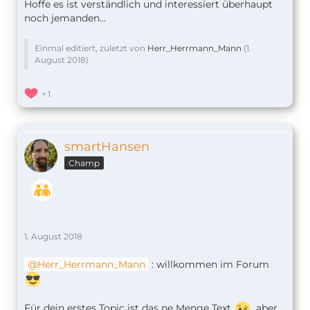
Hoffe es ist verständlich und interessiert überhaupt
noch jemanden...
Einmal editiert, zuletzt von
Herr_Herrmann_Mann
(
1.
August 2018
)
1
smartHansen
Champ
1. August 2018
Herr_Herrmann_Mann
: willkommen im Forum
Für dein erstes Topic ist das ne Menge Text
, aber