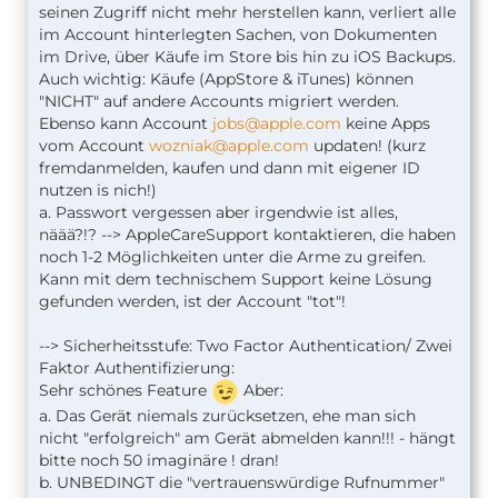
seinen Zugriff nicht mehr herstellen kann, verliert alle
im Account hinterlegten Sachen, von Dokumenten
im Drive, über Käufe im Store bis hin zu iOS Backups.
Auch wichtig: Käufe (AppStore & iTunes) können
"NICHT" auf andere Accounts migriert werden.
Ebenso kann Account
jobs@apple.com
keine Apps
vom Account
wozniak@apple.com
updaten! (kurz
fremdanmelden, kaufen und dann mit eigener ID
nutzen is nich!)
a. Passwort vergessen aber irgendwie ist alles,
näää?!? --> AppleCareSupport kontaktieren, die haben
noch 1-2 Möglichkeiten unter die Arme zu greifen.
Kann mit dem technischem Support keine Lösung
gefunden werden, ist der Account "tot"!
--> Sicherheitsstufe: Two Factor Authentication/ Zwei
Faktor Authentifizierung:
Sehr schönes Feature
Aber:
a. Das Gerät niemals zurücksetzen, ehe man sich
nicht "erfolgreich" am Gerät abmelden kann!!! - hängt
bitte noch 50 imaginäre ! dran!
b. UNBEDINGT die "vertrauenswürdige Rufnummer"