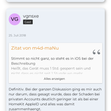
vgnsxe
Gast
25. Juli 2018
Zitat von m4d-maNu
Stimmt so nicht ganz, so steht es in iOS bei der
Beschreibung
Heißt, das Gerät muss 1 Std. gesperrt sein und
nicht dass es nicht seit 1 Stunde wo mehr
angeschlossen sein darf.
Alles anzeigen
Definitiv. Bei der ganzen Diskussion ging es mir auch
Und in iOS 12 soll diese 1 Stunde auch nicht mehr
nur darum, dass gesagt wurde, dass der Schaden bei
geben. Sondern es muss sofort der Passcode
privaten Accounts deutlich geringer ist als bei einer
eingeben werden.
HomeKit AppleID und alles was damit
zusammenhaengt.