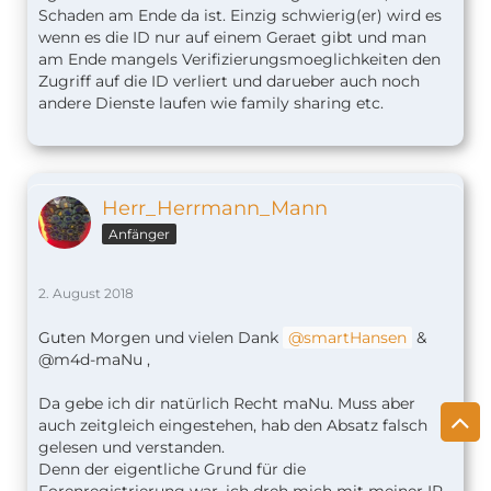
Schaden am Ende da ist. Einzig schwierig(er) wird es
die damit gezahlt werden hinfällig, denn die
wenn es die ID nur auf einem Geraet gibt und man
melden sich dann schon wenn sie wieder
am Ende mangels Verifizierungsmoeglichkeiten den
Geld wollen (wichtig ist halt dass die Adresse
Zugriff auf die ID verliert und darueber auch noch
stimmt die hinterlegt ist, damit sie sich per
andere Dienste laufen wie family sharing etc.
Brief melden könnten).
iPad kann man neu kaufen
Alle Geräte die über die Zentrale gesperrt
werden können, können auch neu gekauft
werden.
Herr_Herrmann_Mann
etc.
Anfänger
etc.
Ist also alles kein wirkliches Problem, außer das
2. August 2018
man eventuell wieder Arbeit damit hat.
Guten Morgen und vielen Dank
smartHansen
&
@m4d-maNu ,
Was aber bleibt und das wird dir jeder Sagen
können, der das Problem eines Einbruches schon
Da gebe ich dir natürlich Recht maNu. Muss aber
mal hatte, das Ungute Gefühl in den eigenen vier
auch zeitgleich eingestehen, hab den Absatz falsch
Wänden bleibt und zwingt diese Leute oft sogar
gelesen und verstanden.
sich eine neue Zuhause dann zu suchen. Vereinzelt
Denn der eigentliche Grund für die
hängt dass dann sogar mit einen neuen Stadtteil