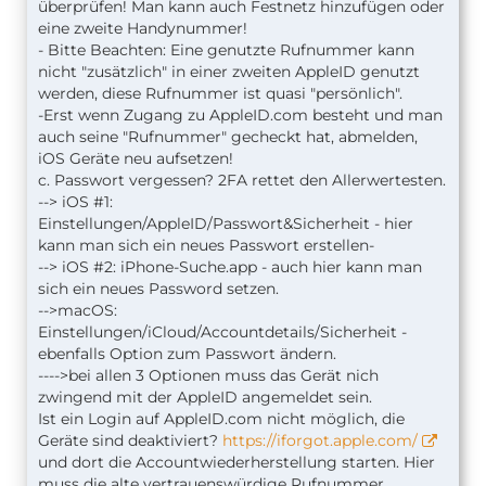
überprüfen! Man kann auch Festnetz hinzufügen oder
eine zweite Handynummer!
- Bitte Beachten: Eine genutzte Rufnummer kann
nicht "zusätzlich" in einer zweiten AppleID genutzt
werden, diese Rufnummer ist quasi "persönlich".
-Erst wenn Zugang zu AppleID.com besteht und man
auch seine "Rufnummer" gecheckt hat, abmelden,
iOS Geräte neu aufsetzen!
c. Passwort vergessen? 2FA rettet den Allerwertesten.
--> iOS #1:
Einstellungen/AppleID/Passwort&Sicherheit - hier
kann man sich ein neues Passwort erstellen-
--> iOS #2: iPhone-Suche.app - auch hier kann man
sich ein neues Password setzen.
-->macOS:
Einstellungen/iCloud/Accountdetails/Sicherheit -
ebenfalls Option zum Passwort ändern.
---->bei allen 3 Optionen muss das Gerät nich
zwingend mit der AppleID angemeldet sein.
Ist ein Login auf AppleID.com nicht möglich, die
Geräte sind deaktiviert?
https://iforgot.apple.com/
und dort die Accountwiederherstellung starten. Hier
muss die alte vertrauenswürdige Rufnummer