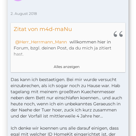
2. August 2018
Zitat von m4d-maNu
Herr_Herrmann_Mann
willkommen hier in
Forum, bzgl. deinen Post, da du mich ja zitiert
hast.
Ich selbst streite das alles was du schreibst nicht
Alles anzeigen
ab, nur ändert es nicht meine Meinung dazu. Wenn
meine iPad (Zentrale) wegkommt, ist alles was mit
Das kann ich bestaetigen. Bei mir wurde versucht
der Apple ID, HomeKit, etc. zusammen hängt, ist
einzubrechen, als ich sogar noch zu Hause war. Hab
dann mein kleinstes Problem.
tagelang mit meinem groeßtwn Kuechenmesser
neben dem Bett nur einschlafen koennen... und auch
heute noch, wenn ich ein unbekanntes Geraeusch in
Apple ID kann man sich zur Not eine neue
der Naehe der Tuer hoer, zuck ich kurz zusammen
machen
und der Vorfall ist mittlerweile 4 Jahre her...
KK lässt man einfach sperren und bekommt
eine neue KK Nummer dann
Ich denke wir koennen uns alle darauf einigen, dass
egal mit welcher ID HomeKit eingerichtet ist, der
Durch die gesperrte KK sind auch alle Abos