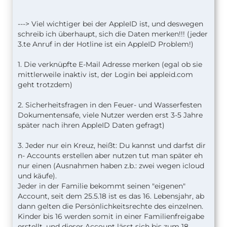
---> Viel wichtiger bei der AppleID ist, und deswegen
schreib ich überhaupt, sich die Daten merken!!! (jeder
3.te Anruf in der Hotline ist ein AppleID Problem!)
1. Die verknüpfte E-Mail Adresse merken (egal ob sie
mittlerweile inaktiv ist, der Login bei appleid.com
geht trotzdem)
2. Sicherheitsfragen in den Feuer- und Wasserfesten
Dokumentensafe, viele Nutzer werden erst 3-5 Jahre
später nach ihren AppleID Daten gefragt)
3. Jeder nur ein Kreuz, heißt: Du kannst und darfst dir
n- Accounts erstellen aber nutzen tut man später eh
nur einen (Ausnahmen haben z.b.: zwei wegen icloud
und käufe).
Jeder in der Familie bekommt seinen "eigenen"
Account, seit dem 25.5.18 ist es das 16. Lebensjahr, ab
dann gelten die Persönlichkeitsrechte des einzelnen.
Kinder bis 16 werden somit in einer Familienfreigabe
erstellt, und dieser Account lässt sich bis zum 18.