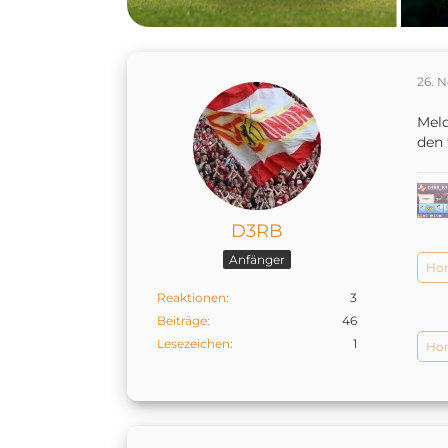
26. 
Meld
den 
D3RB
Anfänger
Hom
Reaktionen
3
Beiträge
46
Lesezeichen
1
Hom