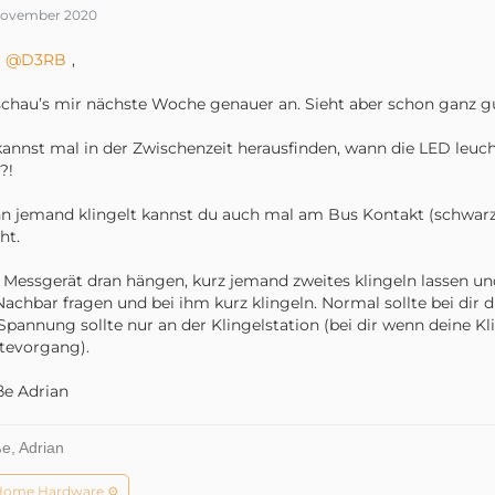
November 2020
D3RB
,
schau’s mir nächste Woche genauer
an. Sieht aber schon ganz g
annst mal in der Zwischenzeit herausfinden, wann die LED leucht
?!
 jemand klingelt kannst du auch mal am Bus Kontakt (schwar
ht.
 Messgerät dran hängen, kurz jemand zweites klingeln lassen 
Nachbar fragen und bei ihm kurz klingeln. Normal sollte bei dir
Spannung sollte nur an der Klingelstation (bei dir wenn deine Kl
tevorgang).
e Adrian
e, Adrian
Home Hardware ⚙️