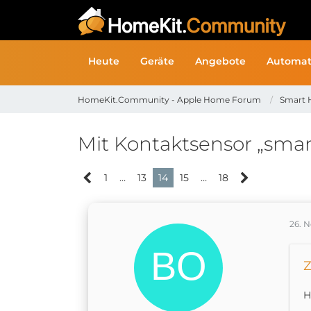
Heute
Geräte
Angebote
Automat
HomeKit.Community - Apple Home Forum
Smart 
Mit Kontaktsensor „smar
1
…
13
14
15
…
18
26. 
Z
H