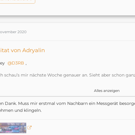
November 2020
itat von Adryalin
ey
D3RB
,
ch schau’s mir nächste Woche genauer an. Sieht aber schon ganz
u kannst mal in der Zwischenzeit herausfinden, wann die LED leu
Alles anzeigen
der geklingelt wird?!
en Dank. Muss mir erstmal vom Nachbarn ein Messgerät besor
enn jemand klingelt kannst du auch mal am Bus Kontakt (sch
hmen und klingeln.
ie Spannung macht.
lso Messgerät dran hängen, kurz jemand zweites klingeln lass
ern auch mal ein Nachbar fragen und bei ihm kurz klingeln. Norma