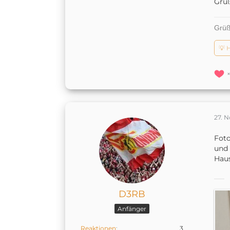
Grüß
Grüß
💡 
27. 
Foto
und 
Haus
D3RB
Anfänger
Reaktionen
3