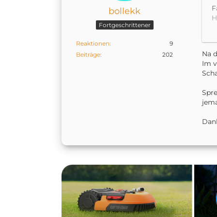
F
bollekk
H
Fortgeschrittener
L
Reaktionen
9
n
Na d
Beiträge
202
Im v
G
Scha
Spre
jema
Dan