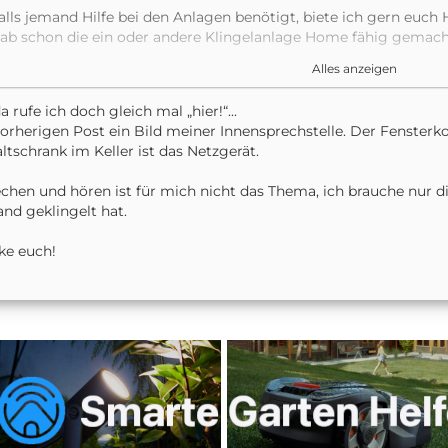
alls jemand Hilfe bei den Anlagen benötigt, biete ich gern euch H
ab schon die ein oder andere Klingelanlage Home fähig gemach
Alles anzeigen
eider kann man nur Klingelsignal und Türöffner ansteuern. Spre
icht. Das gibt Home.app nicht her.
a rufe ich doch gleich mal „hier!“...
orherigen Post ein Bild meiner Innensprechstelle. Der Fensterko
rüße Adrian
ltschrank im Keller ist das Netzgerät.
chen und hören ist für mich nicht das Thema, ich brauche nur
nd geklingelt hat.
ke euch!