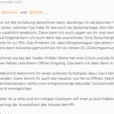
November 2020
bollekk
und
D3RB
,
t ich die Schaltung berechnen kann, benötige ich da bisschen 
einen, welchen Typ habt ihr bei euch als Sprechanlage, also He
 zusätzlich praktisch. Dann kann ich euch sagen wo ihr mal no
uf folgend kann ich euch dann das ausrechnen. Eine Zwischenp
cht ihr zu 75%. Das Problem ist, dass Klingelanlagen (die alte
re dann teilweise gemischt bis hin zu reinen DC (Gleichspannu
hmal wie bei der Siedle HTA8er Reihe hat man Glück und die K
nen Relais und einem Öffner Eingang. Das kann ich aber dann in 
 Natürlich bekommt ihr einen schönen Schaltplan dazu. Gern kön
enden. Dann könnt ihr auch die Haustür von ferne Öffnen. Mach
amilienhäusern sollte man entsprechende sekundär Schutzmaßn
icht ermöglichen.
bar ist ja alles und ein ruhiges Gewissen will man ja auch haben
erung der Aussenhaut des Hauses betrifft.