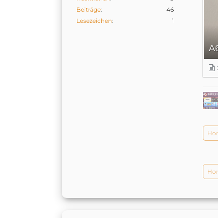
Beiträge
46
Lesezeichen
1
Hom
Hom