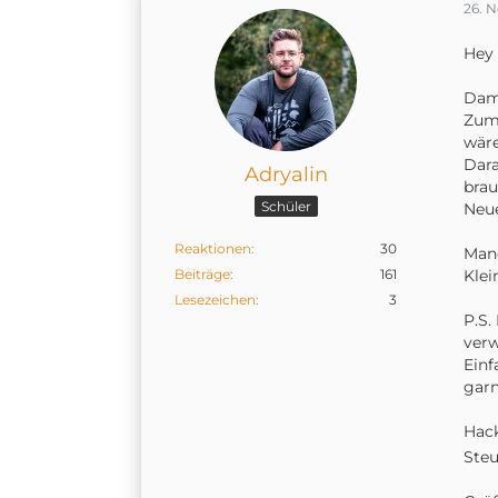
26. 
Hey
Dami
Zum 
wäre
Dara
Adryalin
brau
Schüler
Neue
Reaktionen
30
Manc
Beiträge
161
Klei
Lesezeichen
3
P.S.
verw
Einf
garn
Hack
Steu