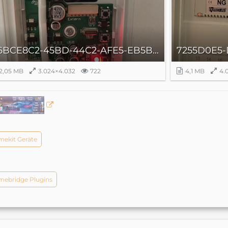
A6BCE8C2-45BD-44C2-AFE5-EB5BE2A4A8AF.jpeg
2,05 MB
3.024×4.032
722
4,1 MB
4.
ekit Geräte
ebridge Plugins