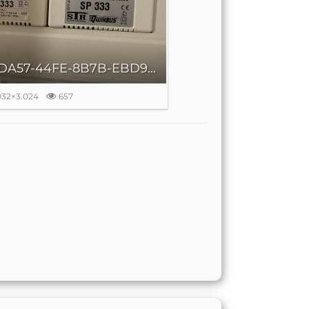
7255D0E5-DA57-44FE-8B7B-EBD91CDC1F3D.jpeg
032×3.024
657