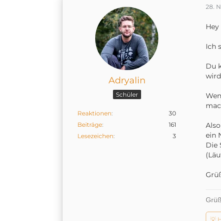
28. 
Hey
Ich 
Du k
wird
Adryalin
Schüler
Wenn
mac
Reaktionen
30
Beiträge
161
Also
ein 
Lesezeichen
3
Die 
(Läu
Grüß
Grüß
💡 