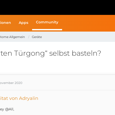
Community
ionen
Apps
Home Allgemein
Geräte
ten Türgong“ selbst basteln?
November 2020
itat von Adryalin
ey @All,