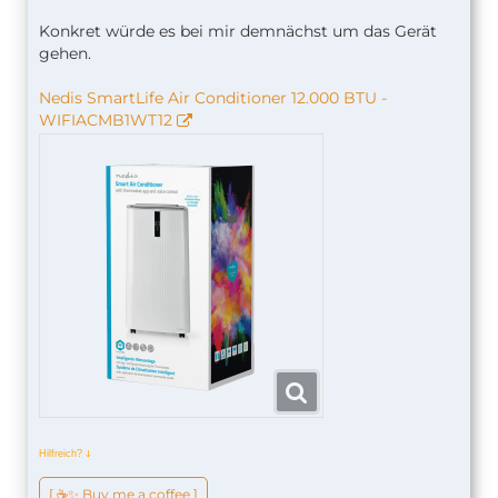
Konkret würde es bei mir demnächst um das Gerät
gehen.
Nedis SmartLife Air Conditioner 12.000 BTU -
WIFIACMB1WT12
Hilfreich?
ↆ
[ ☕️✨ Buy me a coffee ]