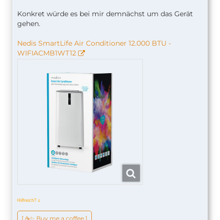
Konkret würde es bei mir demnächst um das Gerät
gehen.
Nedis SmartLife Air Conditioner 12.000 BTU -
WIFIACMB1WT12
Hilfreich?
ↆ
[ ☕️✨ Buy me a coffee ]