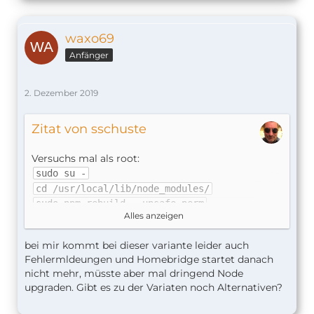
waxo69
Anfänger
2. Dezember 2019
Zitat von sschuste
Versuchs mal als root:
sudo su -
cd /usr/local/lib/node_modules/
sudo npm rebuild --unsafe-perm
Alles anzeigen
Vielleicht geht das besser.
bei mir kommt bei dieser variante leider auch
Fehlermldeungen und Homebridge startet danach
Stefan
nicht mehr, müsste aber mal dringend Node
upgraden. Gibt es zu der Variaten noch Alternativen?