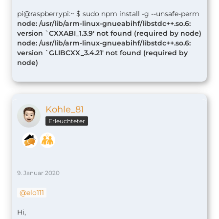
pi@raspberrypi:~ $ sudo npm install -g --unsafe-perm
node: /usr/lib/arm-linux-gnueabihf/libstdc++.so.6:
version `CXXABI_1.3.9' not found (required by node)
node: /usr/lib/arm-linux-gnueabihf/libstdc++.so.6:
version `GLIBCXX_3.4.21' not found (required by
node)
Kohle_81
Erleuchteter
9. Januar 2020
elo111
Hi,