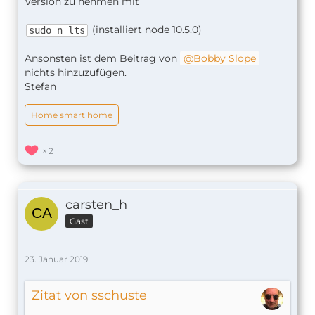
Version zu nehmen mit
(installiert node 10.5.0)
sudo n lts
Ansonsten ist dem Beitrag von
Bobby Slope
nichts hinzuzufügen.
Stefan
Home smart home
2
carsten_h
Gast
23. Januar 2019
Zitat von sschuste