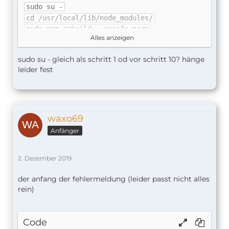
sudo su -
cd /usr/local/lib/node_modules/
sudo npm rebuild --unsafe-perm
Alles anzeigen
Vielleicht geht das besser.
sudo su - gleich als schritt 1 od vor schritt 10? hänge
leider fest
Stefan
waxo69
Anfänger
2. Dezember 2019
der anfang der fehlermeldung (leider passt nicht alles
rein)
Code