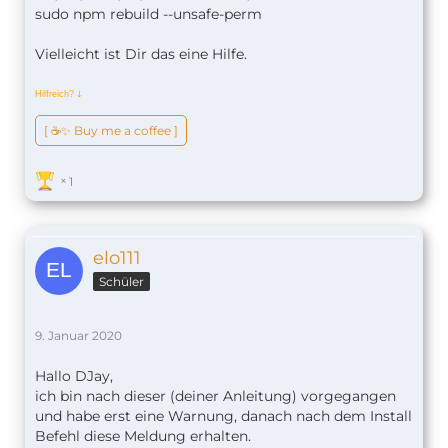
sudo npm rebuild --unsafe-perm
Vielleicht ist Dir das eine Hilfe.
Hilfreich?
ↆ
[ ☕️✨ Buy me a coffee ]
1
elo111
Schüler
9. Januar 2020
Hallo DJay,
ich bin nach dieser (deiner Anleitung) vorgegangen
und habe erst eine Warnung, danach nach dem Install
Befehl diese Meldung erhalten.