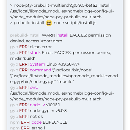
>
node-pty-prebuilt-multiarch@0.9.0-beta2
install
/usr/local/lib/node_modules/homebridge-config-ui-
x/node_modules/node-pty-prebuilt-multiarch
> prebuild-install
node scripts/install.js
prebuild-install
WARN
install
EACCES: permission
denied, access '/root/.npm'
gyp
ERR!
clean error
gyp
ERR!
stack
Error: EACCES: permission denied,
rmdir 'build'
gyp
ERR!
System
Linux 4.19.58-v7+
gyp
ERR!
command
"/usr/local/bin/node"
"/usr/local/lib/node_modules/npm/node_modules/nod
e-gyp/bin/node-gyp.js" "rebuild"
gyp
ERR!
cwd
/usr/local/lib/node_modules/homebridge-config-ui-
x/node_modules/node-pty-prebuilt-multiarch
gyp
ERR!
node -v
v10.16.1
gyp
ERR!
node-gyp -v
v5.0.3
gyp
ERR!
not ok
npm
ERR!
code
ELIFECYCLE
npm
ERR!
errno
1