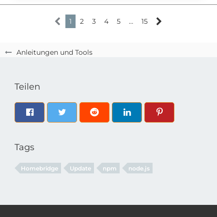
1
2
3
4
5
…
15
Anleitungen und Tools
Teilen
Tags
Homebridge
Update
npm
node.js