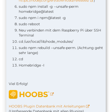
https://nodejs.org/en/download/releases/
)
sudo npm install -g --unsafe-perm
homebridge@latest
sudo npm i npm@latest -g
sudo reboot
Neu verbinden mit dem Raspberry Pi über SSH
Terminal
cd /usr/local/lib/node_modules/
sudo npm rebuild --unsafe-perm. (Achtung geht
sehr lange)
cd
Homebridge -I
Viel Erfolg!
HOOBS Plugin Datenbank mit Anleitungen
(Umfassende Datenbank mit allen Plugins)