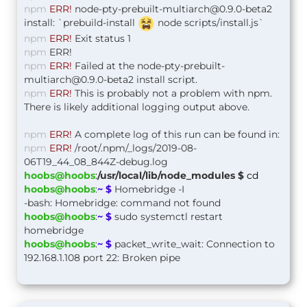
npm
ERR!
node-pty-prebuilt-multiarch@0.9.0-beta2
install: `prebuild-install
node scripts/install.js`
npm
ERR!
Exit status 1
npm
ERR!
npm
ERR!
Failed at the
node-pty-prebuilt-
multiarch@0.9.0-beta2
install script.
npm
ERR!
This is probably not a problem with npm.
There is likely additional logging output above.
npm
ERR!
A complete log of this run can be found in:
npm
ERR!
/root/.npm/_logs/2019-08-
06T19_44_08_844Z-debug.log
hoobs@hoobs
:
/usr/local/lib/node_modules $
cd
hoobs@hoobs
:
~ $
Homebridge -I
-bash: Homebridge: command not found
hoobs@hoobs
:
~ $
sudo systemctl restart
homebridge
hoobs@hoobs
:
~ $
packet_write_wait: Connection to
192.168.1.108 port 22: Broken pipe