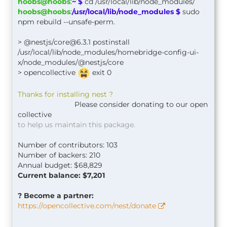
hoobs@hoobs
:
~ $
cd /usr/local/lib/node_modules/
hoobs@hoobs
:
/usr/local/lib/node_modules $
sudo
npm rebuild --unsafe-perm.
> @nestjs/
core@6.3.1
postinstall
/usr/local/lib/node_modules/homebridge-config-ui-
x/node_modules/@nestjs/core
> opencollective
exit 0
Thanks for installing nest ?
Please consider donating to our open
collective
to help us maintain this package.
Number of contributors: 103
Number of backers: 210
Annual budget: $68,829
Current balance: $7,201
? Become a partner:
https://opencollective.com/nest/donate