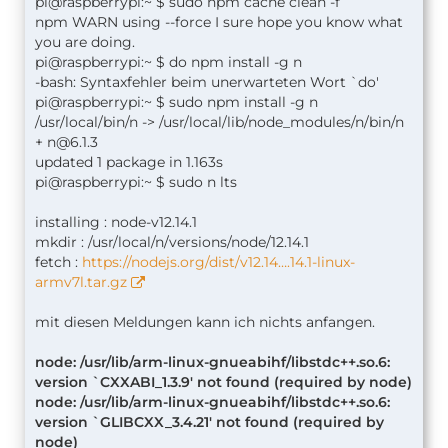
pi@raspberrypi:~ $ sudo npm cache clean -f
npm WARN using --force I sure hope you know what
you are doing.
pi@raspberrypi:~ $ do npm install -g n
-bash: Syntaxfehler beim unerwarteten Wort `do'
pi@raspberrypi:~ $ sudo npm install -g n
/usr/local/bin/n -> /usr/local/lib/node_modules/n/bin/n
+
n@6.1.3
updated 1 package in 1.163s
pi@raspberrypi:~ $ sudo n lts
installing : node-v12.14.1
mkdir : /usr/local/n/versions/node/12.14.1
fetch :
https://nodejs.org/dist/v12.14….14.1-linux-
armv7l.tar.gz
mit diesen Meldungen kann ich nichts anfangen.
node: /usr/lib/arm-linux-gnueabihf/libstdc++.so.6:
version `CXXABI_1.3.9' not found (required by node)
node: /usr/lib/arm-linux-gnueabihf/libstdc++.so.6:
version `GLIBCXX_3.4.21' not found (required by
node)