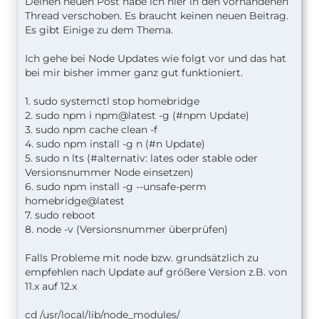
Deinen neuen Post habe ich hier in den vorhandenen
Thread verschoben. Es braucht keinen neuen Beitrag.
Es gibt Einige zu dem Thema.
Ich gehe bei Node Updates wie folgt vor und das hat
bei mir bisher immer ganz gut funktioniert.
1. sudo systemctl stop homebridge
2. sudo npm i npm@latest -g (#npm Update)
3. sudo npm cache clean -f
4. sudo npm install -g n (#n Update)
5. sudo n lts (#alternativ: lates oder stable oder
Versionsnummer Node einsetzen)
6. sudo npm install -g --unsafe-perm
homebridge@latest
7. sudo reboot
8. node -v (Versionsnummer überprüfen)
Falls Probleme mit node bzw. grundsätzlich zu
empfehlen nach Update auf größere Version z.B. von
11.x auf 12.x
cd /usr/local/lib/node_modules/