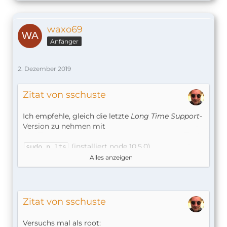
waxo69
Anfänger
2. Dezember 2019
Zitat von sschuste
Ich empfehle, gleich die letzte
Long Time Support
-
Version zu nehmen mit
(installiert node 10.5.0)
sudo n lts
Alles anzeigen
Ansonsten ist dem Beitrag von
Bobby Slope
nichts hinzuzufügen.
Stefan
Zitat von sschuste
Versuchs mal als root: