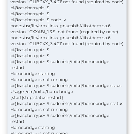
version `GLIBCXX_3.4.21' not found (required by node)
pi@raspberrypi:~ $
pi@raspberrypi:~ $
pi@raspberrypi:~ $ node -v
node: /usr/lib/arm-linux-gnueabihf/libstdc++.so.6:
version `CXXABI_1.3.9' not found (required by node)
node: /usr/lib/arm-linux-gnueabihf/libstdc++.so.6:
version `GLIBCXX_3.4.21' not found (required by node)
pi@raspberrypi:~ $
pi@raspberrypi:~ $
pi@raspberrypi:~ $ sudo /etc/init.d/homebridge
restart
Homebridge starting
Homebridge is not running
pi@raspberrypi:~ $ sudo /etc/init.d/homebridge staus
Usage: /etc/init.d/homebridge
{start|stop|status|restart}
pi@raspberrypi:~ $ sudo /etc/init.d/homebridge status
Homebridge is not running
pi@raspberrypi:~ $ sudo /etc/init.d/homebridge
restart
Homebridge starting
Homebridge is not running