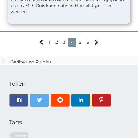
dieses Mäh-Roß kann nativ in Homekit geritten
werden.
1
2
3
4
5
6
Geräte und Plugins
Teilen
Tags
Meross