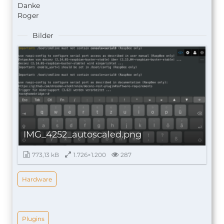
Danke
Roger
Bilder
IMG_4252_autoscaled.png
773,13 kB
1.726×1.200
287
Hardware
Plugins