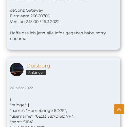
deConz Gateway
Firmware 26660700
Version 2.15.00 / 16.3.2022
Hoffe das ich jetzt alle Infos gegeben habe, sorry
nochmal
Duisburg
Anfänger
26. März 2022
{
"bridge": {
"name": "Homebridge 6D7F",
"username": "0E:33:58:7D:6D:7F",
"port": 51841,