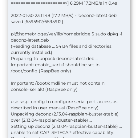
======================>] 6.29M 17.2MB/s in 0.4s
2022-01-30 23:11:48 (17.2 MB/s) - ‘deconz-latest.deb’
saved [6595912/6595912]
pi@homebridge:/var/lib/homebridge $ sudo dpkg -i
deconz-latest.deb
(Reading database ... 54134 files and directories
currently installed.)
Preparing to unpack deconz-latest.deb ...
Important: enable_uart=1 should be set in
/boot/config (RaspBee only)
Important: /boot/cmdline must not contain
console=serial0 (RaspBee only)
use raspi-config to configure serial port access as
described in user manual (RaspBee only)
Unpacking deconz (2.13.04-raspbian-buster-stable)
over (2.13.04-raspbian-buster-stable) ...
Setting up deconz (2.13.04-raspbian-buster-stable) ...
unable to set CAP_SETFCAP effective capability: