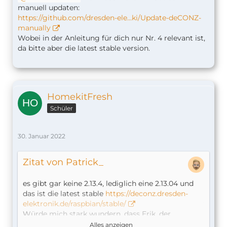
manuell updaten:
https://github.com/dresden-ele…ki/Update-deCONZ-
manually
Wobei in der Anleitung für dich nur Nr. 4 relevant ist,
da bitte aber die latest stable version.
HomekitFresh
Schüler
30. Januar 2022
Zitat von Patrick_
es gibt gar keine 2.13.4, lediglich eine 2.13.04 und
das ist die latest stable
https://deconz.dresden-
elektronik.de/raspbian/stable/
Würde mich stark wundern, dass Erik, der
Entwickler vom Homebridge-Hue Plugin jemals
Alles anzeigen