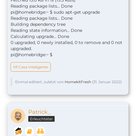
Reading package lists... Done
pi@homebridge:~ $ sudo apt-get upgrade
Reading package lists... Done
Building dependency tree
Reading state information... Done
Calculating upgrade... Done
0 upgraded, 0 newly installed, 0 to remove and 0 not
upgraded.
pi@homebridge:~ $
Mi Casa Inteligente
Einmal editiert, zuletzt von
HomekitFresh
(
31. Januar 2022
)
Patrick_
Erleuchteter