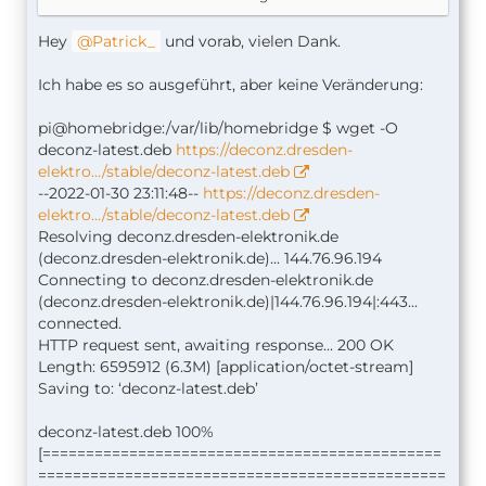
eine Beta empfehlen würde.
Hey
Patrick_
und vorab, vielen Dank.
HomekitFresh
wenn das nicht hinhaut dann
manuell updaten:
Ich habe es so ausgeführt, aber keine Veränderung:
https://github.com/dresden-ele…ki/Update-
deCONZ-manually
pi@homebridge:/var/lib/homebridge $ wget -O
Wobei in der Anleitung für dich nur Nr. 4 relevant
deconz-latest.deb
https://deconz.dresden-
ist, da bitte aber die latest stable version.
elektro…/stable/deconz-latest.deb
--2022-01-30 23:11:48--
https://deconz.dresden-
elektro…/stable/deconz-latest.deb
Resolving deconz.dresden-elektronik.de
(deconz.dresden-elektronik.de)... 144.76.96.194
Connecting to deconz.dresden-elektronik.de
(deconz.dresden-elektronik.de)|144.76.96.194|:443...
connected.
HTTP request sent, awaiting response... 200 OK
Length: 6595912 (6.3M) [application/octet-stream]
Saving to: ‘deconz-latest.deb’
deconz-latest.deb 100%
[==============================================
===============================================