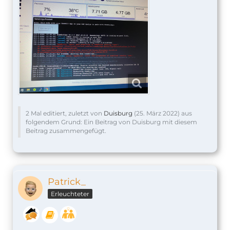
2 Mal editiert, zuletzt von
Duisburg
(
25. März 2022
) aus
folgendem Grund: Ein Beitrag von Duisburg mit diesem
Beitrag zusammengefügt.
Patrick_
Erleuchteter