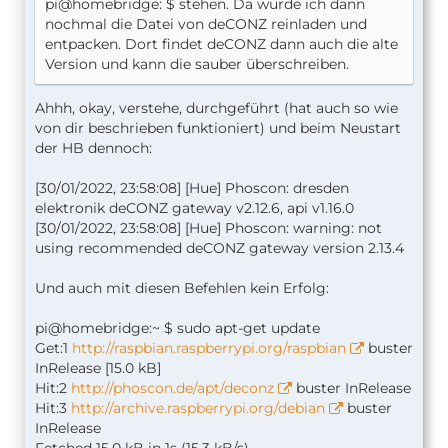
pi@homebridge: $ stehen. Da würde ich dann
nochmal die Datei von deCONZ reinladen und
entpacken. Dort findet deCONZ dann auch die alte
Version und kann die sauber überschreiben.
Ahhh, okay, verstehe, durchgeführt (hat auch so wie
von dir beschrieben funktioniert) und beim Neustart
der HB dennoch:
[30/01/2022, 23:58:08] [Hue] Phoscon: dresden
elektronik deCONZ gateway v2.12.6, api v1.16.0
[30/01/2022, 23:58:08] [Hue] Phoscon: warning: not
using recommended deCONZ gateway version 2.13.4
Und auch mit diesen Befehlen kein Erfolg:
pi@homebridge:~ $ sudo apt-get update
Get:1
http://raspbian.raspberrypi.org/raspbian
buster
InRelease [15.0 kB]
Hit:2
http://phoscon.de/apt/deconz
buster InRelease
Hit:3
http://archive.raspberrypi.org/debian
buster
InRelease
Fetched 15.0 kB in 1s (15.3 kB/s)