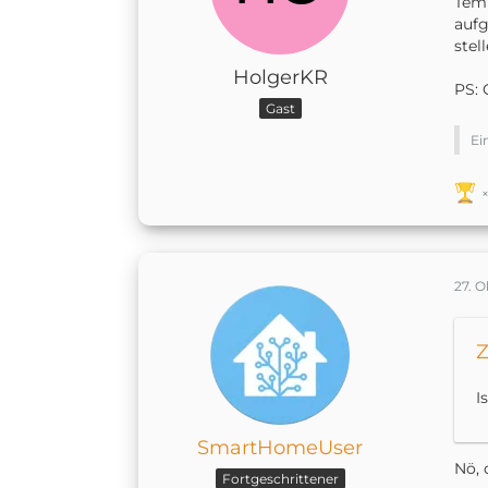
Temp
aufg
stel
HolgerKR
PS: 
Gast
Ei
27. 
Z
I
SmartHomeUser
Nö, 
Fortgeschrittener