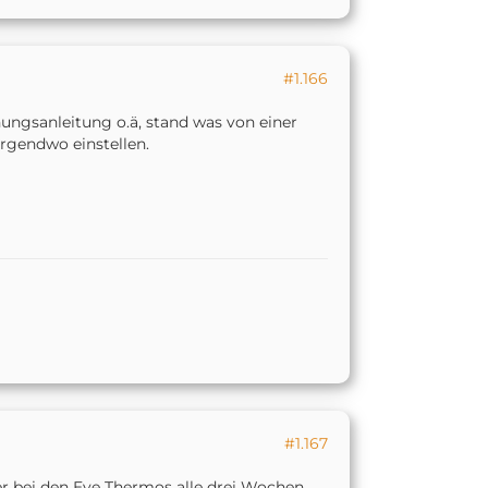
#1.166
enungsanleitung o.ä, stand was von einer
rgendwo einstellen.
#1.167
 der bei den Eve Thermos alle drei Wochen