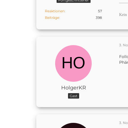
Fortgeschrittener
——
Reaktionen
57
Kein 
Beiträge
398
3. N
Foll
Phä
HolgerKR
Gast
3. N