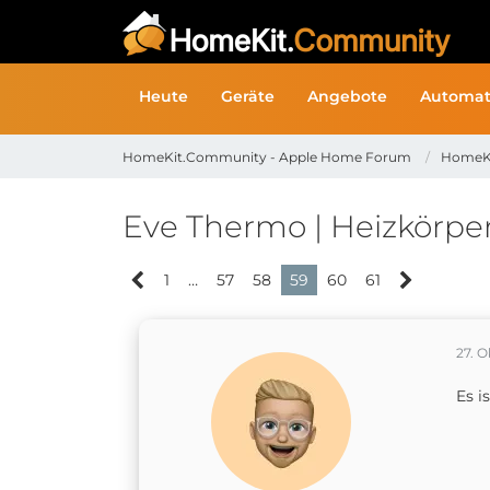
Heute
Geräte
Angebote
Automat
HomeKit.Community - Apple Home Forum
HomeK
Eve Thermo | Heizkörpe
1
…
57
58
59
60
61
27. 
Es i