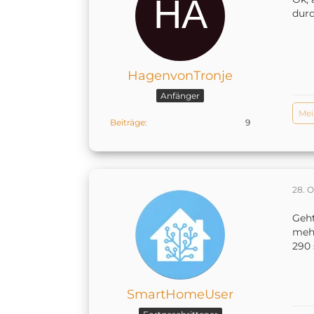
durc
HagenvonTronje
Anfänger
Mei
Beiträge
9
28. 
Geht
mehr
290 
SmartHomeUser