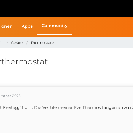
Community
ionen
Apps
it
Geräte
Thermostate
rthermostat
Oktober 2023
st Freitag, 11 Uhr. Die Ventile meiner Eve Thermos fangen an zu r