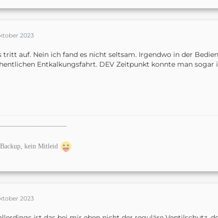
Oktober 2023
s tritt auf. Nein ich fand es nicht seltsam. Irgendwo in der Bedi
entlichen Entkalkungsfahrt. DEV Zeitpunkt konnte man sogar i
——————————
Backup, kein Mitleid
Oktober 2023
allerdings ist das bei mir eben nicht der reguläre Ventilschutz,