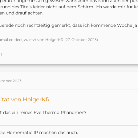
eratur angemessen gewesen wäre. Aber das kann auch der pure 
rund des Titels leider nicht auf dem Schirm. Ich werde mir f
len und drauf achten.
Gerade noch rechtzeitig gemerkt, dass ich kommende Woche ja a
nmal editiert, zuletzt von HolgerKR (
27. Oktober 2023
)
1
Oktober 2023
itat von HolgerKR
st das ein reines Eve Thermo Phänomen?
die Homematic IP machen das auch.