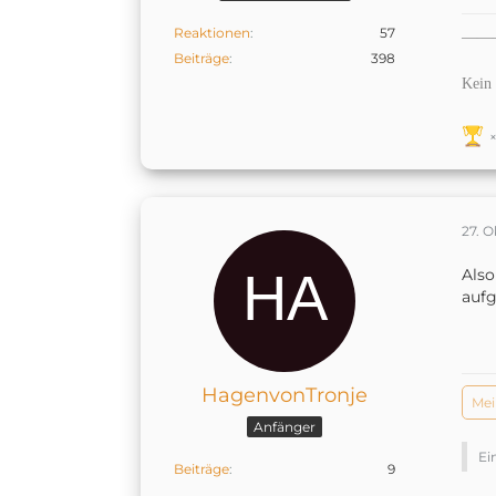
Reaktionen
57
——
Beiträge
398
Kein 
27. 
Also
aufg
HagenvonTronje
Mei
Anfänger
Ei
Beiträge
9