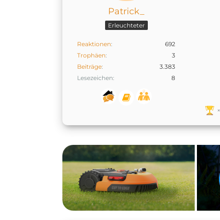
Patrick_
Erleuchteter
Reaktionen
692
Trophäen
3
Beiträge
3.383
Lesezeichen
8