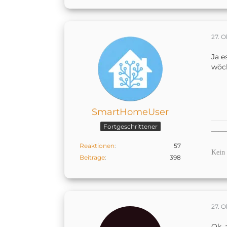
27. 
Ja e
wöch
SmartHomeUser
Fortgeschrittener
——
Reaktionen
57
Kein 
Beiträge
398
27. 
Ok, 