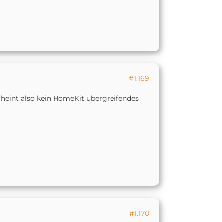
#1.169
cheint also kein HomeKit übergreifendes
#1.170