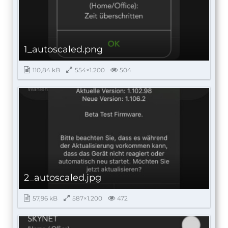
1_autoscaled.png
110,84 kB
554×1.200
504
2_autoscaled.jpg
57,96 kB
587×1.200
472