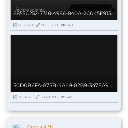
6855C252-7318-4986-840A-2C045E913CA0_autoscaled.jpg
68,23 kB
585×1.200
648
50D0B6FA-875B-4A49-82B9-347EA9513CF9_autoscaled.jpg
30,14 kB
585×1.200
648
DennisL91