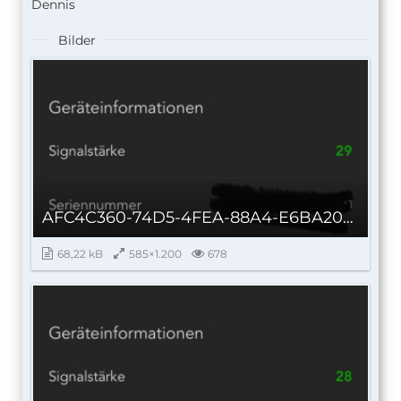
Dennis
Bilder
AFC4C360-74D5-4FEA-88A4-E6BA20CA37C7_autoscaled.jpg
68,22 kB
585×1.200
678