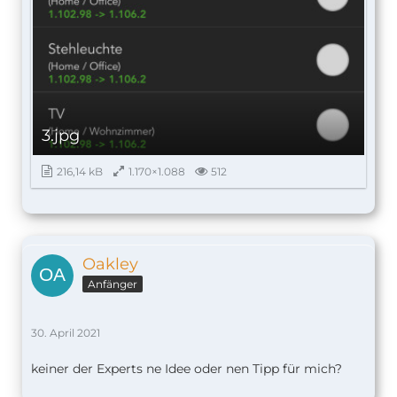
3.jpg
216,14 kB
1.170×1.088
512
Oakley
Anfänger
30. April 2021
keiner der Experts ne Idee oder nen Tipp für mich?