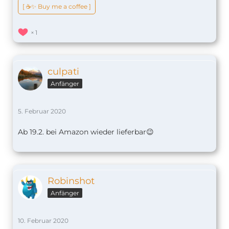
[ ☕️✨ Buy me a coffee ]
1
culpati
Anfänger
5. Februar 2020
Ab 19.2. bei Amazon wieder lieferbar😉
Robinshot
Anfänger
10. Februar 2020