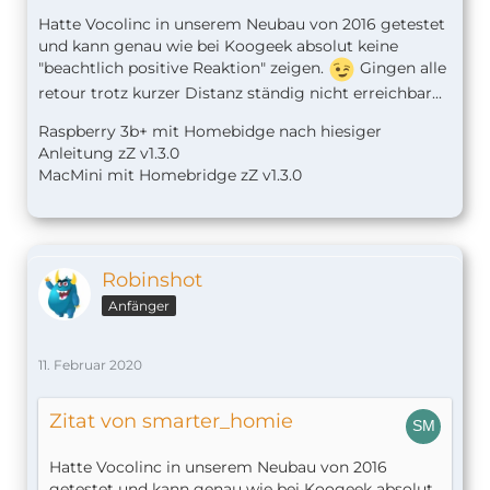
Hatte Vocolinc in unserem Neubau von 2016 getestet
Yours sincerely,
und kann genau wie bei Koogeek absolut keine
"beachtlich positive Reaktion" zeigen.
Gingen alle
------------------
retour trotz kurzer Distanz ständig nicht erreichbar...
VOCOlinc CareXpress Team
Raspberry 3b+ mit Homebidge nach hiesiger
Anleitung zZ v1.
3.0
MacMini mit Homebridge zZ v1.3.0
Robinshot
Anfänger
11. Februar 2020
Zitat von smarter_homie
Hatte Vocolinc in unserem Neubau von 2016
getestet und kann genau wie bei Koogeek absolut