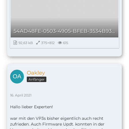
54AD48FE-0503-4905-BFEB-3534B93F99EA_autoscaled.png
92,63 kB
375×812
615
Oakley
Anfänger
16. April 2021
Hallo lieber Experten!
war mit den VP3s bisher eigentlich auch recht
zufrieden. Auch Firmware Updt. konnten in der