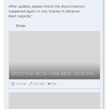
After update, please check the disconnection
happened again or not, thanks in advance
Best regards,“
Bilder
5E0279AB-BC16-4398-880E-12F3439635FB_autoscaled.jpg
20,3 kB
375×812
591