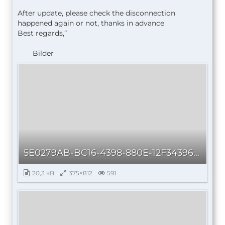
After update, please check the disconnection
happened again or not, thanks in advance
Best regards,“
Bilder
5E0279AB-BC16-4398-880E-12F3439635FB_autoscaled.jpg
20,3 kB
375×812
591