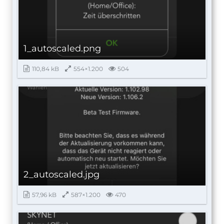
1_autoscaled.png
110,84 kB
554×1.200
504
2_autoscaled.jpg
57,96 kB
587×1.200
470