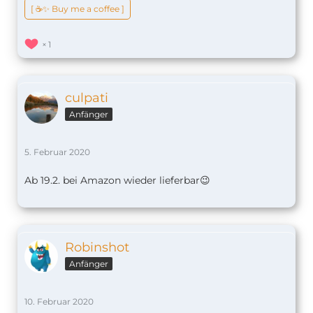
[ ☕️✨ Buy me a coffee ]
1
culpati
Anfänger
5. Februar 2020
Ab 19.2. bei Amazon wieder lieferbar😉
Robinshot
Anfänger
10. Februar 2020