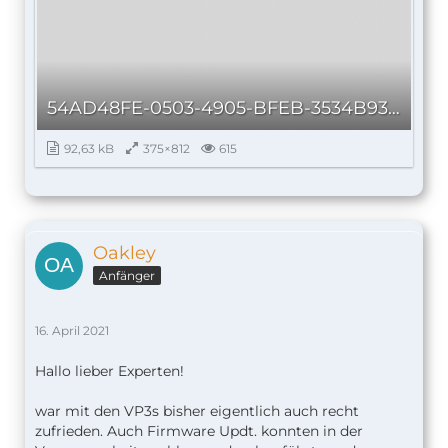
54AD48FE-0503-4905-BFEB-3534B93F99EA_autoscaled.png
92,63 kB
375×812
615
Oakley
Anfänger
16. April 2021
Hallo lieber Experten!
war mit den VP3s bisher eigentlich auch recht
zufrieden. Auch Firmware Updt. konnten in der