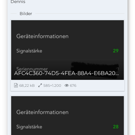
Dennis
Bilder
AFC4C360-74D5-4FEA-88A4-E6BA20CA37C7_autoscaled.jpg
68,22 kB
585×1.200
676