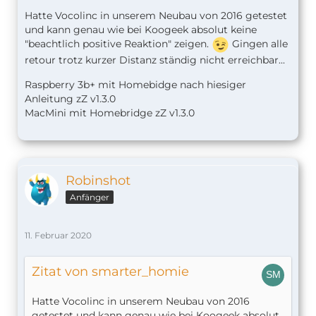
Hatte Vocolinc in unserem Neubau von 2016 getestet
Yours sincerely,
und kann genau wie bei Koogeek absolut keine
"beachtlich positive Reaktion" zeigen.
Gingen alle
------------------
retour trotz kurzer Distanz ständig nicht erreichbar...
VOCOlinc CareXpress Team
Raspberry 3b+ mit Homebidge nach hiesiger
Anleitung zZ v1.
3.0
MacMini mit Homebridge zZ v1.3.0
Robinshot
Anfänger
11. Februar 2020
Zitat von smarter_homie
Hatte Vocolinc in unserem Neubau von 2016
getestet und kann genau wie bei Koogeek absolut