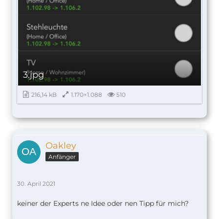
3.jpg
216,14 kB
1.170×1.088
510
Oakley
Anfänger
30. April 2021
keiner der Experts ne Idee oder nen Tipp für mich?