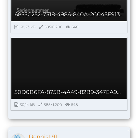
6855C252-7318-4986-840A-2C045E913CA0_autoscaled.jpg
68,23 kB
585×1.200
648
50D0B6FA-875B-4A49-82B9-347EA9513CF9_autoscaled.jpg
30,14 kB
585×1.200
648
DennisL91