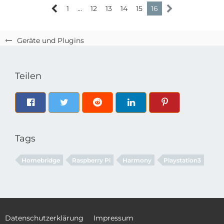
1
…
12
13
14
15
16
Geräte und Plugins
Teilen
Tags
Homebridge
Raspberry Pi
Harmony
Playstation3
Datenschutzerklärung
Impressum