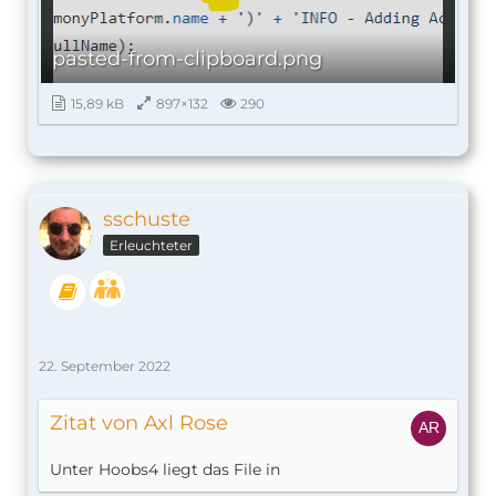
pasted-from-clipboard.png
15,89 kB
897×132
290
sschuste
Erleuchteter
22. September 2022
Zitat von Axl Rose
Unter Hoobs4 liegt das File in