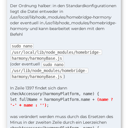
Der Ordnung halber: in den Standardkonfigurationen
liegt die Datei entweder in
/usr/local/lib/node_modules/
homebridge-harmony
oder eventuell in
/usr/lib/node_modules/homebridge-
harmony
und kann bearbeitet werden mit dem
Befehl
sudo nano
/usr/local/lib/node_modules/homebridge-
harmony/harmonyBase.js
(oder eventuell
sudo nano
/usr/lib/node_modules/homebridge-
)
harmony/harmonyBase.js
In Zeile 1397 findet sich dann
checkAccessory(harmonyPlatform, name) {
let fullName = harmonyPlatform.name +
(name ?
'-' + name : '')
;
was verändert werden muss durch das Ersetzen des
Minus in der zweiten Zeile durch ein Leerzeichen