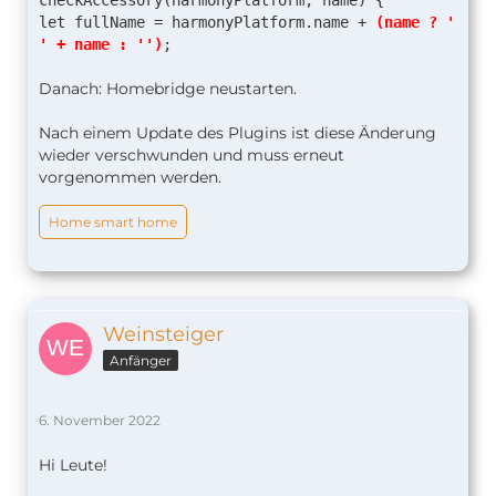
checkAccessory(harmonyPlatform, name) {
let fullName = harmonyPlatform.name +
(name ? '
' + name : '')
;
Danach: Homebridge neustarten.
Nach einem Update des Plugins ist diese Änderung
wieder verschwunden und muss erneut
vorgenommen werden.
Home smart home
Weinsteiger
Anfänger
6. November 2022
Hi Leute!