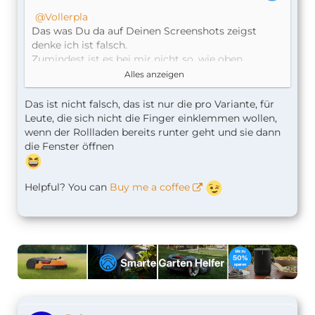
Vollerpla
Das was Du da auf Deinen Screenshots zeigst
denke ich ist falsch.
Zumindest ist es bei mir nicht so, wie oben
gezeigt.
Alles anzeigen
In "Auslöser" gehört hinein "Positionsstatus
Das ist nicht falsch, das ist nur die pro Variante, für
schließend". Sonst nix.
Leute, die sich nicht die Finger einklemmen wollen,
Und in "Bedingung" gehört hinein "Kontakt auf".
wenn der Rollladen bereits runter geht und sie dann
Sonst nix.
die Fenster öffnen
Helpful? You can
Buy me a coffee