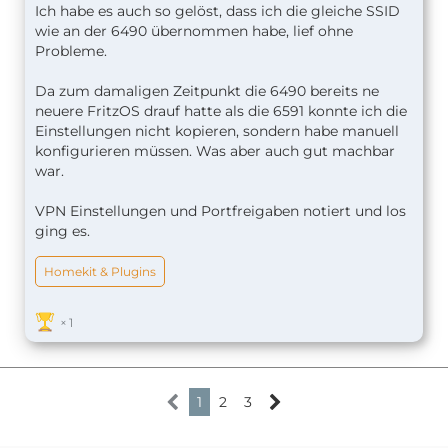
genügen den 2 WLAN Netzen die gleiche SSID zu
Ich habe es auch so gelöst, dass ich die gleiche SSID
geben, richtig?
wie an der 6490 übernommen habe, lief ohne
Probleme.
Gruß El Viejo
Da zum damaligen Zeitpunkt die 6490 bereits ne
neuere FritzOS drauf hatte als die 6591 konnte ich die
Einstellungen nicht kopieren, sondern habe manuell
konfigurieren müssen. Was aber auch gut machbar
war.
VPN Einstellungen und Portfreigaben notiert und los
ging es.
Homekit & Plugins
1
1
2
3