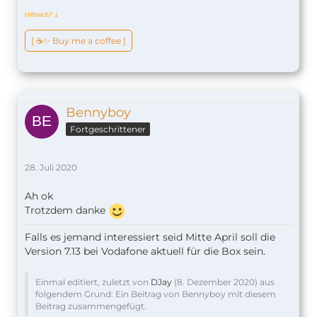
Hilfreich?
ↆ
[ ☕️✨ Buy me a coffee ]
Bennyboy
Fortgeschrittener
28. Juli 2020
Ah ok
Trotzdem danke
Falls es jemand interessiert seid Mitte April soll die
Version 7.13 bei Vodafone aktuell für die Box sein.
Einmal editiert, zuletzt von
DJay
(
8. Dezember 2020
) aus
folgendem Grund: Ein Beitrag von Bennyboy mit diesem
Beitrag zusammengefügt.