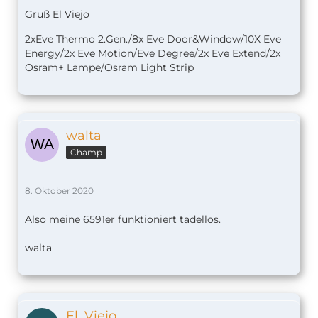
Gruß El Viejo
2xEve Thermo 2.Gen./8x Eve Door&Window/10X Eve
Energy/2x Eve Motion/Eve Degree/2x Eve Extend/2x
Osram+ Lampe/Osram Light Strip
walta
Champ
8. Oktober 2020
Also meine 6591er funktioniert tadellos.
walta
El_Viejo