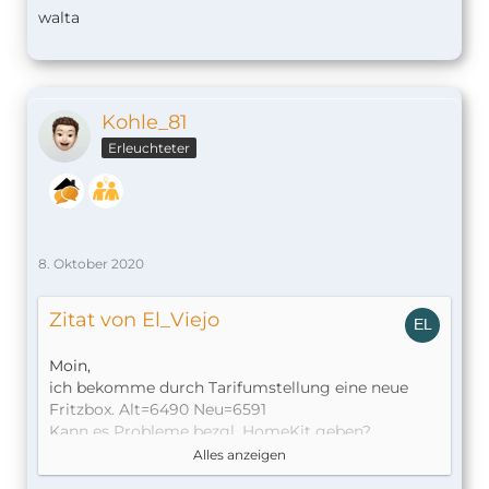
walta
Kohle_81
Erleuchteter
8. Oktober 2020
Zitat von El_Viejo
Moin,
ich bekomme durch Tarifumstellung eine neue
Fritzbox. Alt=6490 Neu=6591
Kann es Probleme bezgl. HomeKit geben?
Ich hoffe die Sicherung der 6490 in die 6591
Alles anzeigen
einspielen zu können, falls nicht sollte es doch