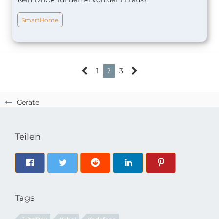
Kein DHCP für den Pi von der FB aus?
SmartHome
1
2
3
Geräte
Teilen
Tags