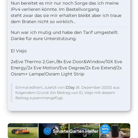
Nun bereitet es mir nur noch Sorge das ich meine
IPv4 verlieren könnte. Im Bestellvorgang
steht zwar das sie mir erhalten bleibt aber ich traue
dem Braten nicht so wirklich...
Nun war ich mutig und habe den Tarif umgestellt.
Danke für eure Unterstützung.
El Viejo
2xEve Thermo 2.Gen./8x Eve Door&Window/10X Eve
Energy/2x Eve Motion/Eve Degree/2x Eve Extend/2x
Osram+ Lampe/Osram Light Strip
Einmal editiert, zuletzt von
DJay
(
8. Dezember 2020
) aus
folgendem Grund: Ein Beitrag von El_Viejo mit diesem
Beitrag zusammengefügt.