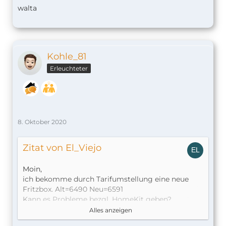
walta
Kohle_81
Erleuchteter
8. Oktober 2020
Zitat von El_Viejo
Moin,
ich bekomme durch Tarifumstellung eine neue
Fritzbox. Alt=6490 Neu=6591
Kann es Probleme bezgl. HomeKit geben?
Ich hoffe die Sicherung der 6490 in die 6591
Alles anzeigen
einspielen zu können, falls nicht sollte es doch