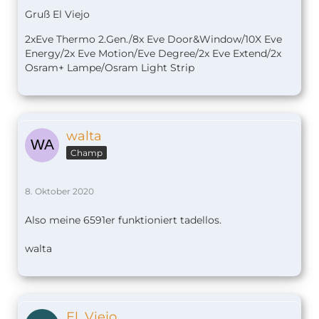
Gruß El Viejo
2xEve Thermo 2.Gen./8x Eve Door&Window/10X Eve
Energy/2x Eve Motion/Eve Degree/2x Eve Extend/2x
Osram+ Lampe/Osram Light Strip
walta
Champ
8. Oktober 2020
Also meine 6591er funktioniert tadellos.
walta
El_Viejo