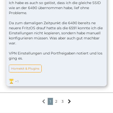
genügen den 2 WLAN Netzen die gleiche SSID zu
Ich habe es auch so gelöst, dass ich die gleiche SSID
geben, richtig?
wie an der 6490 übernommen habe, lief ohne
Probleme.
Gruß El Viejo
Da zum damaligen Zeitpunkt die 6490 bereits ne
neuere FritzOS drauf hatte als die 6591 konnte ich die
Einstellungen nicht kopieren, sondern habe manuell
konfigurieren müssen. Was aber auch gut machbar
war.
VPN Einstellungen und Portfreigaben notiert und los
ging es.
Homekit & Plugins
1
1
2
3