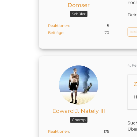
noch
Domser
Schüler
Dein
Reaktionen
5
Mei
Beiträge
70
4. Fe
Z
H
Edward J. Nately III
Champ
Such
Über
Reaktionen
175