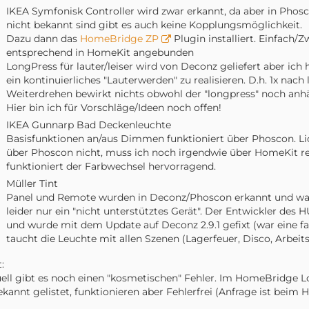
IKEA Symfonisk Controller wird zwar erkannt, da aber in Pho
nicht bekannt sind gibt es auch keine Kopplungsmöglichkeit.
Dazu dann das
HomeBridge ZP
Plugin installiert. Einfach/Z
entsprechend in HomeKit angebunden
LongPress für lauter/leiser wird von Deconz geliefert aber ich
ein kontinuierliches "Lauterwerden" zu realisieren. D.h. 1x nac
Weiterdrehen bewirkt nichts obwohl der "longpress" noch anhä
Hier bin ich für Vorschläge/Ideen noch offen!
IKEA Gunnarp Bad Deckenleuchte
Basisfunktionen an/aus Dimmen funktioniert über Phoscon. Li
über Phoscon nicht, muss ich noch irgendwie über HomeKit rea
funktioniert der Farbwechsel hervorragend.
Müller Tint
Panel und Remote wurden in Deconz/Phoscon erkannt und wa
leider nur ein "nicht unterstütztes Gerät". Der Entwickler des 
und wurde mit dem Update auf Deconz 2.9.1 gefixt (war eine fals
taucht die Leuchte mit allen Szenen (Lagerfeuer, Disco, Arbeit
:
ell gibt es noch einen "kosmetischen" Fehler. Im HomeBridge 
kannt gelistet, funktionieren aber Fehlerfrei (Anfrage ist beim 