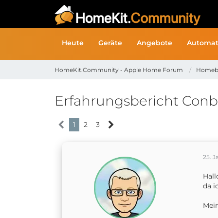
Heute
Geräte
Angebote
Automat
HomeKit.Community - Apple Home Forum
Homeb
Erfahrungsbericht Conbee
1
2
3
25. J
Hall
da i
Mein