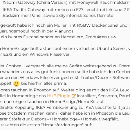
Xiaomi Gateway (China Version) mit Honeywell Rauchmeldern 
IKEA Tradfri Gateway mit mehreren E27 Leuchtmitteln und 2 
Badezimmer Panel, sowie 2xSymfonisk Sonos Remote
gekauft habe ich noch ein Müller Tint RGBW Deckenpanel und i
uerungsmodul noch in der Planung)
 ein buntes Durcheinander an Herstellern, Produkten usw.
 HomeBridge läuft aktuell auf einem virtuellen Ubuntu Server, 
r ESXi und ein Windows Fileserver.
er Conbee II versprach alle meine Geräte weitesgehend zu über
 woanders das alles gut funktioneren sollte habe ich den Conbe
er an den Windows Fileserver gesteckt. Treiber/Deconz Software 
oppelt
bis hierhin alles prima.
oren tauchen in Phoscon auf. Weiter ging es mit den IKEA Le
llel in Homebridge das
HUE Plugin
installiert, Sensoren, Ra
nsteuerungen tauchen in HomeBridge/HomeKit auf.
direkte Kopplung IKEA Fernbedienung zu IKEA Leuchte fällt ja au
ee trotzdem machen kann?) daher habe ich in Phoscon die Leu
erer Störfaktur Deconz-->Homebridge-->Homekit wegfällt.
 tauchten die ersten "Herausforderungen" auf: