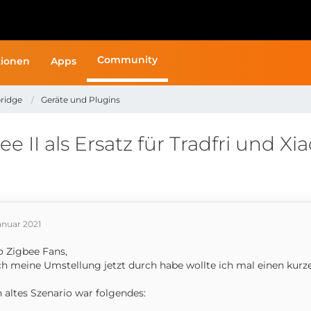
Community
ionen
Apps
ridge
Geräte und Plugins
 II als Ersatz für Tradfri und Xi
anuar 2021
o Zigbee Fans,
ch meine Umstellung jetzt durch habe wollte ich mal einen kurz
 altes Szenario war folgendes: