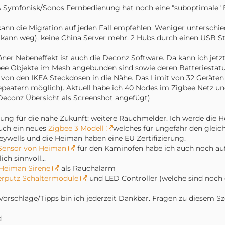
 Symfonisk/Sonos Fernbedienung hat noch eine "suboptimale"
kann die Migration auf jeden Fall empfehlen. Weniger unterschie
kann weg), keine China Server mehr. 2 Hubs durch einen USB Sti
ner Nebeneffekt ist auch die Deconz Software. Da kann ich jetzt
ee Objekte im Mesh angebunden sind sowie deren Batteriestatus
 von den IKEA Steckdosen in die Nähe. Das Limit von 32 Geräten
epeatern möglich). Aktuell habe ich 40 Nodes im Zigbee Netz 
Deconz Übersicht als Screenshot angefügt)
ung für die nahe Zukunft: weitere Rauchmelder. Ich werde die 
uch ein neues
Zigbee 3 Modell
welches für ungefähr den gleic
ywells und die Heiman haben eine EU Zertifizierung.
Sensor von Heiman
für den Kaminofen habe ich auch noch auf d
ich sinnvoll...
Heiman Sirene
als Rauchalarm
erputz Schaltermodule
und LED Controller (welche sind noch 
Vorschläge/Tipps bin ich jederzeit Dankbar. Fragen zu diesem Sz
d