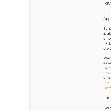
IKEA
Ich 
App 
Schö
Zigb
eine
II+R
die 
Plan
es a
Hone
CO 
wirkl
Die
Unt
Für 
Ger