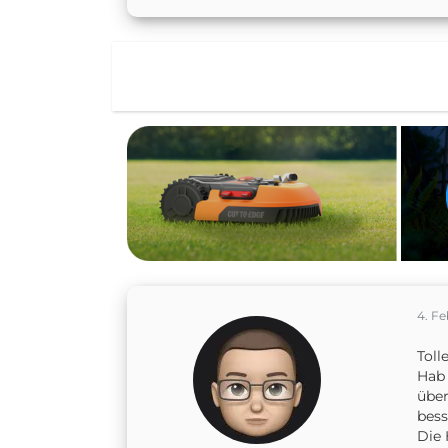
4. Fe
Toll
Hab 
über
bess
Die 