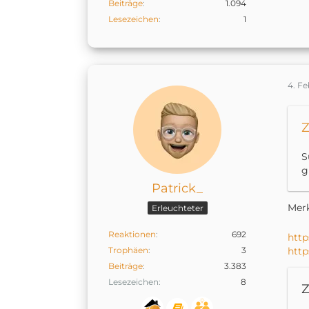
Beiträge
1.094
Lesezeichen
1
4. Fe
Z
S
g
Patrick_
Mer
Erleuchteter
Reaktionen
692
http
Trophäen
3
http
Beiträge
3.383
Lesezeichen
8
Z