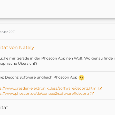
bruar 2021
itat von Nately
uche mir gerade in der Phoscon App nen Wolf. Wo genau finde i
raphische Übersicht?
ke: Deconz Software ungleich Phoscon App
s://www.dresden-elektronik…less/software/deconz.html
s://www.phoscon.de/de/conbee2/software#deconz
itat