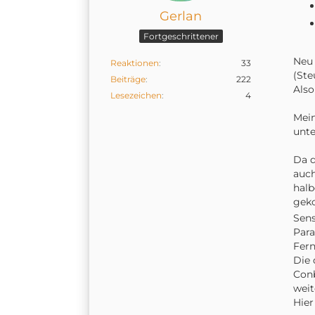
Gerlan
Fortgeschrittener
Neu 
Reaktionen
33
(Ste
Beiträge
222
Also
Lesezeichen
4
Mein
unte
Da d
auch
halb
gek
Sens
Para
Fer
Die 
Conb
weit
Hier