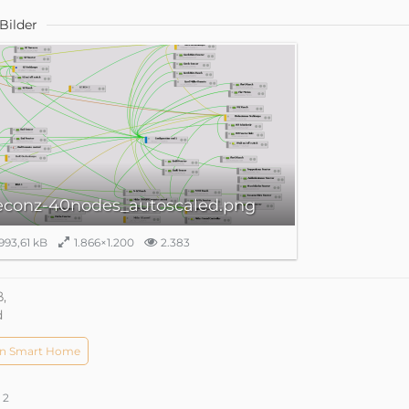
Bilder
econz-40nodes_autoscaled.png
993,61 kB
1.866×1.200
2.383
,
d
n Smart Home
2