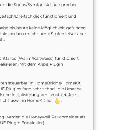
scon die Sonos/Symfonisk Lautsprecher
weifach/Dreifachklick funktioniert und
 habe bis heute keine Möglichkeit gefunden
h links drehen macht um x Stufen leiser aber
lt.
chtfarbe (Warm/Kaltweiss) funktioniert
lisieren. Mit dem Alexa Plugin
ren steuerbar. In HomeBridge/HomeKit
HUE Plugins fand sehr schnell die Ursache
che Initialisierung der Leuchte). Jetzt
slicht usw.) in HomeKit auf
.
Log werden die Honeywell Rauchmelder als
HUE Plugin Entwickler)