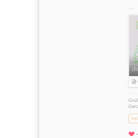
d
Gruß
Ger
Mei