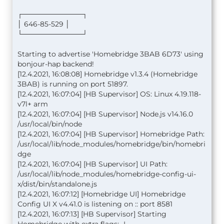
┌────────────┐
│ 646-85-529 │
└────────────┘
Starting to advertise 'Homebridge 3BAB 6D73' using
bonjour-hap backend!
[12.4.2021, 16:08:08] Homebridge v1.3.4 (Homebridge
3BAB) is running on port 51897.
[12.4.2021, 16:07:04] [HB Supervisor] OS: Linux 4.19.118-
v7l+ arm
[12.4.2021, 16:07:04] [HB Supervisor] Node.js v14.16.0
/usr/local/bin/node
[12.4.2021, 16:07:04] [HB Supervisor] Homebridge Path:
/usr/local/lib/node_modules/homebridge/bin/homebri
dge
[12.4.2021, 16:07:04] [HB Supervisor] UI Path:
/usr/local/lib/node_modules/homebridge-config-ui-
x/dist/bin/standalone.js
[12.4.2021, 16:07:12] [Homebridge UI] Homebridge
Config UI X v4.41.0 is listening on :: port 8581
[12.4.2021, 16:07:13] [HB Supervisor] Starting