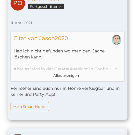
Fortgeschrittener
11. April 2021
Zitat von Jason2020
Hab ich nicht gefunden wo man den Cache
löschen kann.
Aber es wird in der Geräteübersicht in Config ui x
alles angezeigt, auch der Receiver Fernseher usw.
Alles anzeigen
Die Geräte erscheinen aber nur in der Home App.
In Home+ oder Eve sind die nicht zu sehen.
Fernseher sind auch nur in Home verfuegbar und in
keiner 3rd Party App!
Der Receiver schaltet übrigens auch dann ein
wenn ich das Plug In entferne.
Mein Smart Home
Das hat also was mit Airplay 2 zu tun.
Lösche den Sensor vom Badfenster passiert nix...
logisch
Melde ich ihn wieder an schaltet der Receiver