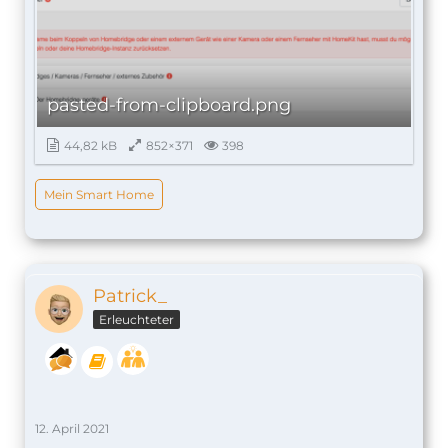
pasted-from-clipboard.png
44,82 kB
852×371
398
Mein Smart Home
Patrick_
Erleuchteter
12. April 2021