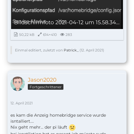
Bildschirmfoto 2021-04-12 um 15.58.34.png
50,22 kB
614×410
283
Einmal editiert, zuletzt von
Patrick_
(
12. April 2021
)
Jason2020
Fortgeschrittener
12. April 2021
es kam die Anzeig homebridge service wurde
isntalliert....
Nix geht mehr... der pi läuft