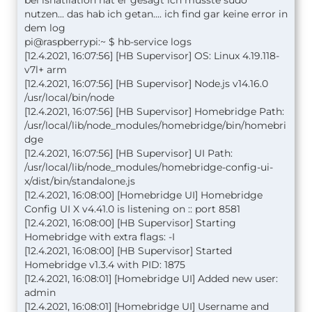
bei isnatllation hat er gesagt ich müsste sudo
nutzen... das hab ich getan.... ich find gar keine error in
dem log
pi@raspberrypi:~ $ hb-service logs
[12.4.2021, 16:07:56] [HB Supervisor] OS: Linux 4.19.118-
v7l+ arm
[12.4.2021, 16:07:56] [HB Supervisor] Node.js v14.16.0
/usr/local/bin/node
[12.4.2021, 16:07:56] [HB Supervisor] Homebridge Path:
/usr/local/lib/node_modules/homebridge/bin/homebri
dge
[12.4.2021, 16:07:56] [HB Supervisor] UI Path:
/usr/local/lib/node_modules/homebridge-config-ui-
x/dist/bin/standalone.js
[12.4.2021, 16:08:00] [Homebridge UI] Homebridge
Config UI X v4.41.0 is listening on :: port 8581
[12.4.2021, 16:08:00] [HB Supervisor] Starting
Homebridge with extra flags: -I
[12.4.2021, 16:08:00] [HB Supervisor] Started
Homebridge v1.3.4 with PID: 1875
[12.4.2021, 16:08:01] [Homebridge UI] Added new user:
admin
[12.4.2021, 16:08:01] [Homebridge UI] Username and