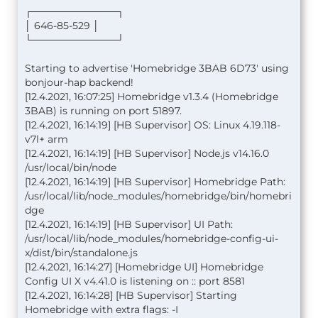
┌────────────┐
│ 646-85-529 │
└────────────┘
Starting to advertise 'Homebridge 3BAB 6D73' using
bonjour-hap backend!
[12.4.2021, 16:07:25] Homebridge v1.3.4 (Homebridge
3BAB) is running on port 51897.
[12.4.2021, 16:14:19] [HB Supervisor] OS: Linux 4.19.118-
v7l+ arm
[12.4.2021, 16:14:19] [HB Supervisor] Node.js v14.16.0
/usr/local/bin/node
[12.4.2021, 16:14:19] [HB Supervisor] Homebridge Path:
/usr/local/lib/node_modules/homebridge/bin/homebri
dge
[12.4.2021, 16:14:19] [HB Supervisor] UI Path:
/usr/local/lib/node_modules/homebridge-config-ui-
x/dist/bin/standalone.js
[12.4.2021, 16:14:27] [Homebridge UI] Homebridge
Config UI X v4.41.0 is listening on :: port 8581
[12.4.2021, 16:14:28] [HB Supervisor] Starting
Homebridge with extra flags: -I