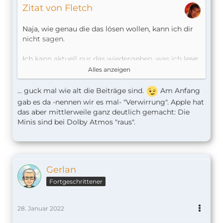
Zitat von Fletch
Naja, wie genau die das lösen wollen, kann ich dir
nicht sagen.
Ich kann aktuell nur das wiedergeben, was ich lese:
Alles anzeigen
https://www.smarthomeassistent…ssless-
homepod-mini-auch/
... guck mal wie alt die Beiträge sind.
Am Anfang
https://www.itopnews.de/2021/1…ss-audio-und-
gab es da -nennen wir es mal- "Verwirrung". Apple hat
dolby-atmos/
das aber mittlerweile ganz deutlich gemacht: Die
Minis sind bei Dolby Atmos "raus".
Gerlan
Fortgeschrittener
28. Januar 2022