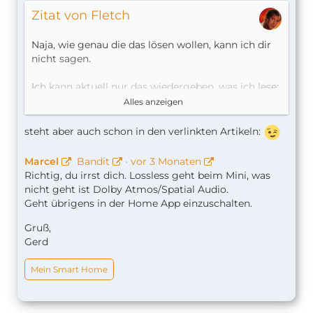
Zitat von Fletch
Naja, wie genau die das lösen wollen, kann ich dir
nicht sagen.
Ich kann aktuell nur das wiedergeben, was ich lese:
Alles anzeigen
https://www.smarthomeassistent…ssless-
homepod-mini-auch/
steht aber auch schon in den verlinkten Artikeln:
https://www.itopnews.de/2021/1…ss-audio-und-
dolby-atmos/
Marcel
Bandit
•
vor 3 Monaten
Richtig, du irrst dich. Lossless geht beim Mini, was
nicht geht ist Dolby Atmos/Spatial Audio.
Geht übrigens in der Home App einzuschalten.
Gruß,
Gerd
Mein Smart Home