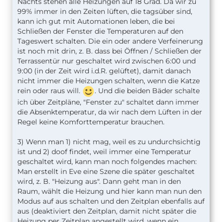
Nachts stehen alle Heizungen auf 18 Grad. Da wir zu
99% immer in den Zeiten lüften, die tagsüber sind,
kann ich gut mit Automationen leben, die bei
Schließen der Fenster die Temperaturen auf den
Tageswert schalten. Die ein oder andere Verfeinerung
ist noch mit drin, z. B. dass bei Öffnen / Schließen der
Terrassentür nur geschaltet wird zwischen 6:00 und
9:00 (in der Zeit wird i.d.R. gelüftet), damit danach
nicht immer die Heizungen schalten, wenn die Katze
rein oder raus will.
. Und die beiden Bäder schalte
ich über Zeitpläne, "Fenster zu" schaltet dann immer
die Absenktemperatur, da wir nach dem Lüften in der
Regel keine Komforttemperatur brauchen.
3) Wenn man 1) nicht mag, weil es zu undurchsichtig
ist und 2) doof findet, weil immer eine Temperatur
geschaltet wird, kann man noch folgendes machen:
Man erstellt in Eve eine Szene die später geschaltet
wird, z. B. "Heizung aus". Dann geht man in den
Raum, wählt die Heizung und hier kann man nun den
Modus auf aus schalten und den Zeitplan ebenfalls auf
aus (deaktiviert den Zeitplan, damit nicht später die
Heizung per Zeitplan angestellt wird, wenn ein