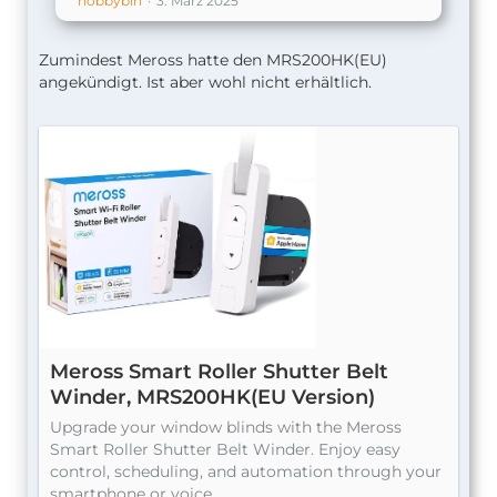
nobbybln
3. März 2025
Zumindest Meross hatte den MRS200HK(EU)
angekündigt. Ist aber wohl nicht erhältlich.
Meross Smart Roller Shutter Belt
Winder, MRS200HK(EU Version)
Upgrade your window blinds with the Meross
Smart Roller Shutter Belt Winder. Enjoy easy
control, scheduling, and automation through your
smartphone or voice…