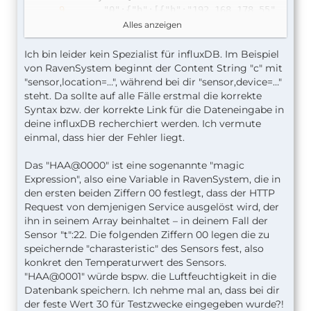
Alles anzeigen
Ich bin leider kein Spezialist für influxDB. Im Beispiel
von RavenSystem beginnt der Content String "c" mit
}
"sensor,location=…", während bei dir "sensor,device=…"
steht. Da sollte auf alle Fälle erstmal die korrekte
Syntax bzw. der korrekte Link für die Dateneingabe in
deine influxDB recherchiert werden. Ich vermute
einmal, dass hier der Fehler liegt.
Das "HAA@0000" ist eine sogenannte "magic
Expression", also eine Variable in RavenSystem, die in
den ersten beiden Ziffern 00 festlegt, dass der HTTP
Request von demjenigen Service ausgelöst wird, der
ihn in seinem Array beinhaltet – in deinem Fall der
Sensor "t":22. Die folgenden Ziffern 00 legen die zu
speichernde "charasteristic" des Sensors fest, also
konkret den Temperaturwert des Sensors.
"HAA@0001" würde bspw. die Luftfeuchtigkeit in die
Datenbank speichern. Ich nehme mal an, dass bei dir
der feste Wert 30 für Testzwecke eingegeben wurde?!