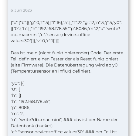
6. Juni 2023
{"c":{"b":[{"g":0,"t":5}],"l":16},"a":[{"t":22,"g":12,"n":3,"j":5,"y0":
[{"0":{"h":[{"h":"192.168.178.55","p":8086,"m":2,"u":"write?
db=macmini","c":"sensor,device=office
value=30"}]},"v":0,"r":1}]}]}
Das ist mein (nicht funktionierender) Code. Der erste
Teil definiert einen Taster der als Reset funktioniert
(alte Firmware). Die Datenübertragung wird ab y0
(Temperatursensor an Influx) definiert.
"y0": [
{
"0": {
"h": [
{
"h": "192.168.178.55",
"p": 8086,
"m": 2,
"u": "write?db=macmini", ### das ist der Name der
Datenbank (bucket)
"c": "sensor,device=office value=30" ### der Teil ist