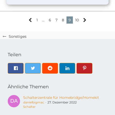
1
…
6
7
8
9
10
Sonstiges
Teilen
Ähnliche Themen
Schalterzentrale für Homebridge/Homekit
danielbigmac
27. Dezember 2022
Schalter