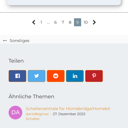
1
…
6
7
8
9
10
Sonstiges
Teilen
Ähnliche Themen
Schalterzentrale für Homebridge/Homekit
danielbigmac
27. Dezember 2022
Schalter