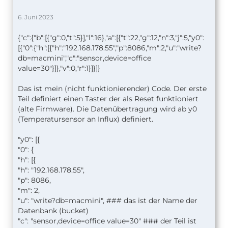
6. Juni 2023
{"c":{"b":[{"g":0,"t":5}],"l":16},"a":[{"t":22,"g":12,"n":3,"j":5,"y0":
[{"0":{"h":[{"h":"192.168.178.55","p":8086,"m":2,"u":"write?
db=macmini","c":"sensor,device=office
value=30"}]},"v":0,"r":1}]}]}
Das ist mein (nicht funktionierender) Code. Der erste
Teil definiert einen Taster der als Reset funktioniert
(alte Firmware). Die Datenübertragung wird ab y0
(Temperatursensor an Influx) definiert.
"y0": [
{
"0": {
"h": [
{
"h": "192.168.178.55",
"p": 8086,
"m": 2,
"u": "write?db=macmini", ### das ist der Name der
Datenbank (bucket)
"c": "sensor,device=office value=30" ### der Teil ist