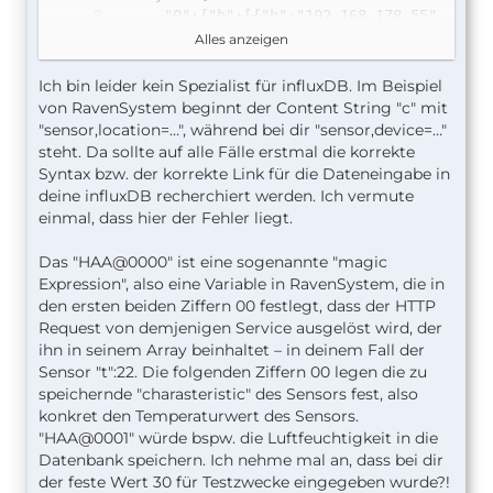
Alles anzeigen
Ich bin leider kein Spezialist für influxDB. Im Beispiel
von RavenSystem beginnt der Content String "c" mit
}
"sensor,location=…", während bei dir "sensor,device=…"
steht. Da sollte auf alle Fälle erstmal die korrekte
Syntax bzw. der korrekte Link für die Dateneingabe in
deine influxDB recherchiert werden. Ich vermute
einmal, dass hier der Fehler liegt.
Das "HAA@0000" ist eine sogenannte "magic
Expression", also eine Variable in RavenSystem, die in
den ersten beiden Ziffern 00 festlegt, dass der HTTP
Request von demjenigen Service ausgelöst wird, der
ihn in seinem Array beinhaltet – in deinem Fall der
Sensor "t":22. Die folgenden Ziffern 00 legen die zu
speichernde "charasteristic" des Sensors fest, also
konkret den Temperaturwert des Sensors.
"HAA@0001" würde bspw. die Luftfeuchtigkeit in die
Datenbank speichern. Ich nehme mal an, dass bei dir
der feste Wert 30 für Testzwecke eingegeben wurde?!