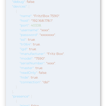
"debug"
:
false
,
"devices"
:
[
{
"name"
:
"Fritz!Box 7590"
,
"host"
:
"192.168.178.1"
,
"port"
:
40338
,
"username"
:
"xxxx"
,
"password"
:
"xxxxxxxx"
,
"ssl"
:
true
,
"tr064"
:
true
,
"igd"
:
true
,
"manufacturer"
:
"Fritz Box"
,
"model"
:
"7590"
,
"serialNumber"
:
"xxxx"
,
"master"
:
true
,
"readOnly"
:
false
,
"hide"
:
true
,
"connection"
:
"dsl"
}
],
"presence"
:
[
{
"ping"
:
false