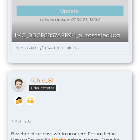
IMG_9BCF8857AFF9-1_autoscaled.jpg
79,83 kB
674×1.200
295
Kohle_81
Erleuchteter
7. April 2021
Beachte bitte, dass wir in unserem Forum keine