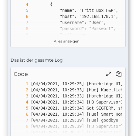
},
{
"name"
:
"Barista Coffee WBH"
,
"ain"
:
"11657 0077795"
,
"temperature"
:
true
,
"accType"
:
"temperature"
}
Alles anzeigen
],
Danke und Gruß
Das ist der gesamte Log
Sigi
Code