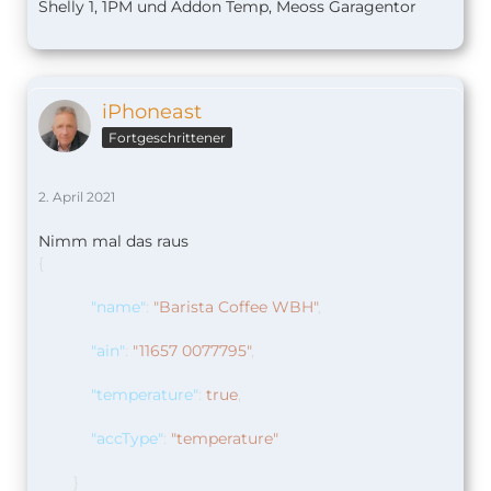
Shelly 1, 1PM und Addon Temp, Meoss Garagentor
iPhoneast
Fortgeschrittener
2. April 2021
Nimm mal das raus
{
"name"
:
"Barista Coffee WBH"
,
"ain"
:
"11657 0077795"
,
"temperature"
:
true
,
"accType"
:
"temperature"
}