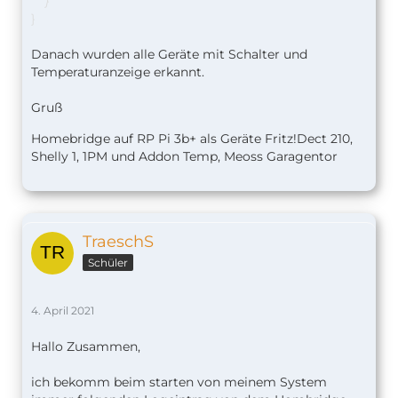
}
}
Danach wurden alle Geräte mit Schalter und
aber leider schaltet das Gerät nicht und auch die
Temperaturanzeige erkannt.
Temperatur wird nicht richtig angezeigt.
Gruß
Hoffe Ihr habt einen Tipp für mich.
Homebridge auf RP Pi 3b+ als Geräte Fritz!Dect 210,
Hier der Eintrag in JSON in der Homebridge
Shelly 1, 1PM und Addon Temp, Meoss Garagentor
{
"name"
:
"FritzPlatform"
,
"debug"
:
false
,
TraeschS
"devices"
:
[
Schüler
{
"name"
:
"Fritz!Box 7590"
,
"host"
:
"192.168.178.1"
,
4. April 2021
"port"
:
40338
,
"username"
:
"xxxx"
,
Hallo Zusammen,
"password"
:
"xxxxxxxx"
,
"ssl"
:
true
,
ich bekomm beim starten von meinem System
"tr064"
:
true
,