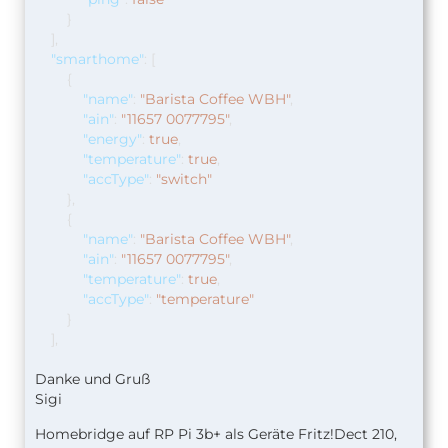
}
],
"smarthome"
:
[
{
"name"
:
"Barista Coffee WBH"
,
"ain"
:
"11657 0077795"
,
"energy"
:
true
,
"temperature"
:
true
,
"accType"
:
"switch"
},
{
"name"
:
"Barista Coffee WBH"
,
"ain"
:
"11657 0077795"
,
"temperature"
:
true
,
"accType"
:
"temperature"
}
],
Danke und Gruß
Sigi
Homebridge auf RP Pi 3b+ als Geräte Fritz!Dect 210,