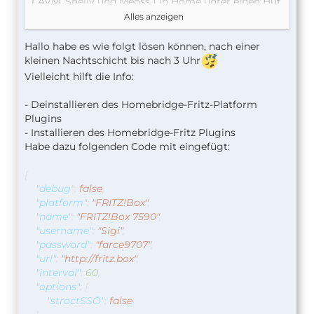
( AVM, Shelly und Meoss ) in Home unter einen Hut
zu bringen.
Alles anzeigen
Für die Einbindung der Fritz!Dect 210 verwende ich
Hallo habe es wie folgt lösen können, nach einer
das Plugin Homebridge Fritz Platform
kleinen Nachtschicht bis nach 3 Uhr
Vielleicht hilft die Info:
Bekomme aber immer folgende Fehlermeldung:
[1.4.2021, 23:50:17] [FritzPlatform] Barista Coffee
- Deinstallieren des Homebridge-Fritz-Platform
WBH: Device seems to be offline (smarthome-
Plugins
switch)
- Installieren des Homebridge-Fritz Plugins
[1.4.2021, 23:50:19] [FritzPlatform] Smarthome:
Habe dazu folgenden Code mit eingefügt:
Device seems to be offline (smarthome)
{
Das Gerät wird in der Homebridge - Geräte
"debug"
:
false
,
angezeigt mit 2 Icons als Steckdose und mit
"platform"
:
"FRITZ!Box"
,
Temperatur.
"name"
:
"FRITZ!Box 7590"
,
"username"
:
"Sigi"
,
"password"
:
"farce9707"
,
"url"
:
"http://fritz.box"
,
"interval"
:
60
,
"options"
:
{
"stroctSSÖ"
:
false