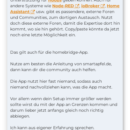
Unterstützung für
Hoobs
geben können. Auch für
andere Systeme wie
Node-RED
,
ioBroker
,
Home
Assistant
usw. gibt es passendere, externe Foren
und Communities, zum dortigen Austausch. Nutzt
doch diese externe Foren, damit die Expertise dort hin
[04/04/2021, 10:33:22] [Hue] Kugellicht: se
kommt, wo sie hin gehört. Copy/paste könnte da jetzt
noch eine letzte Möglichkeit ein.
Das gilt auch für die homebridge-App.
Nutze am besten die Anleitung von smartapfel.de,
dann kann dir die community auch helfen.
Die App nutzt hier fast niemand, sodass auch
niemand nachvollziehen kann, was die App macht.
Vor allem wenn dein Setup immer größer werden
sollte wirst du mit der App an Grenzen kommen und
darum lieber jetzt anfangs gleich noch richtig
abbiegen.
Ich kann aus eigener Erfahrung sprechen.