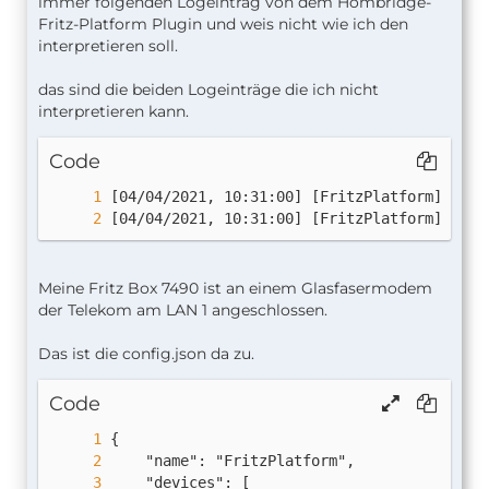
immer folgenden Logeintrag von dem Hombridge-
"igd"
:
true
,
Fritz-Platform Plugin und weis nicht wie ich den
"manufacturer"
:
"Fritz Box"
,
interpretieren soll.
"model"
:
"7590"
,
"serialNumber"
:
"xxxx"
,
das sind die beiden Logeinträge die ich nicht
"master"
:
true
,
interpretieren kann.
"readOnly"
:
false
,
"hide"
:
true
,
Code
"connection"
:
"dsl"
}
],
[04/04/2021, 10:31:00] [FritzPlatform] No o
"presence"
:
[
{
"ping"
:
false
Meine Fritz Box 7490 ist an einem Glasfasermodem
}
der Telekom am LAN 1 angeschlossen.
],
"smarthome"
:
[
Das ist die config.json da zu.
{
"name"
:
"Barista Coffee WBH"
,
Code
"ain"
:
"11657 0077795"
,
"energy"
:
true
,
"temperature"
:
true
,
"accType"
:
"switch"