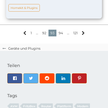
Homekit & Plugins
1
…
92
93
94
…
121
Geräte und Plugins
Teilen
Tags
AVM
FritzBox
Router
Plattform
Modem