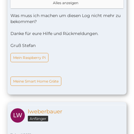
Alles anzeigen
Was muss ich machen um diesen Log nicht mehr zu
bekommen?
Danke für eure Hilfe und Rückmeldungen.
Gruß Stefan
Mein Raspberry Pi
[04/04/2021, 10:30:47] Loaded plugin: 
homeb
[04/04/2021, 10:30:47] Loaded plugin: 
homeb
Meine Smart Home Gräte
[04/04/2021, 10:30:55] Loaded plugin: 
homeb
lweberbauer
Anfänger