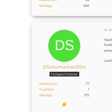
Beiträge
658
10. M
Nach
funk
erka
Laut
DSchumacher2104
Fortgeschrittener
Reaktionen
77
Trophäen
1
Beiträge
375