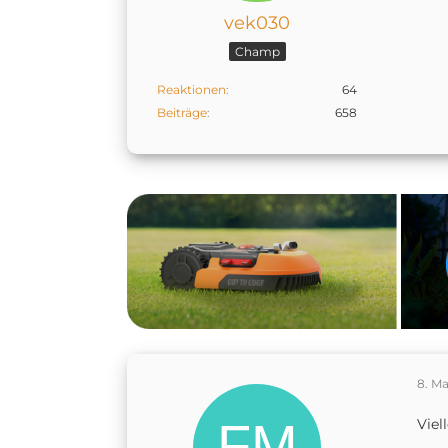
vek030
Champ
Reaktionen
64
Beiträge
658
8. Ma
Viel