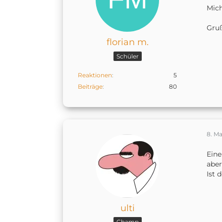
Mich
Gru
florian m.
Schüler
Reaktionen
5
Beiträge
80
8. Ma
Eine
aber
Ist 
ulti
Champ