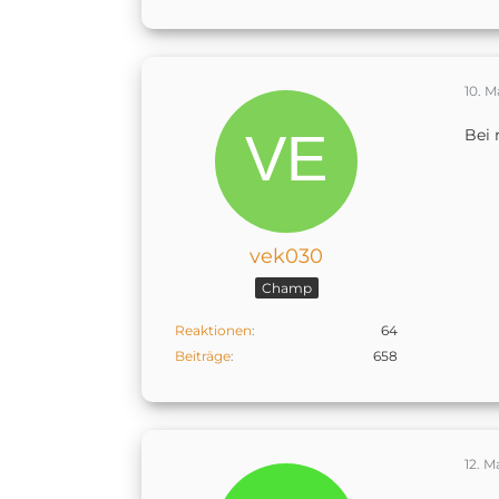
10. M
Bei 
vek030
Champ
Reaktionen
64
Beiträge
658
12. M