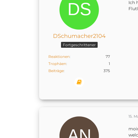
Ich 
Flut
DSchumacher2104
Fortgeschrittener
Reaktionen
77
Trophäen
1
Beiträge
375
15. M
moin
welc