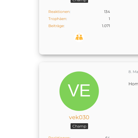
Reaktionen
134
Trophäen
1
Beiträge
1.071
8. Ma
Hom
vek030
Champ
Reaktionen
64