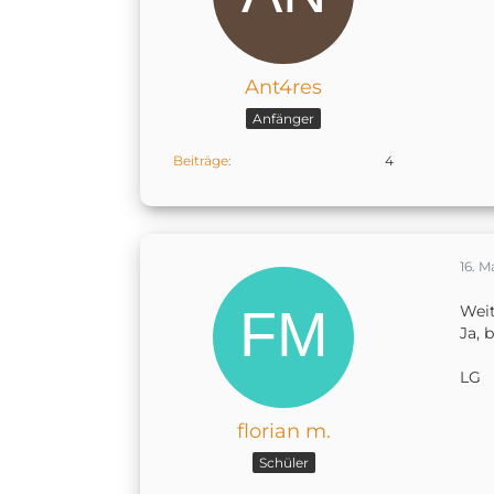
Ant4res
Anfänger
Beiträge
4
16. M
Weit
Ja, 
LG
florian m.
Schüler