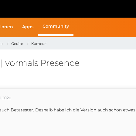
Community
ionen
Apps
it
Geräte
Kameras
 vormals Presence
i 2020
auch Betatester. Deshalb habe ich die Version auch schon etwas 