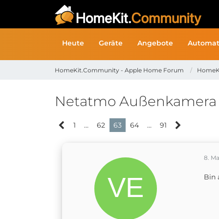
Heute
Geräte
Angebote
Automat
HomeKit.Community - Apple Home Forum
HomeK
Netatmo Außenkamera |
1
…
62
63
64
…
91
8. Ma
Bin 