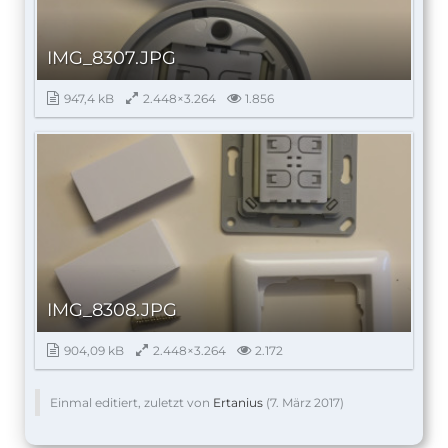
IMG_8307.JPG
947,4 kB
2.448×3.264
1.856
IMG_8308.JPG
904,09 kB
2.448×3.264
2.172
Einmal editiert, zuletzt von
Ertanius
(
7. März 2017
)