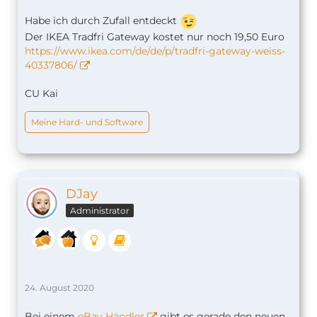
Habe ich durch Zufall entdeckt
Der IKEA Tradfri Gateway kostet nur noch 19,50 Euro
https://www.ikea.com/de/de/p/tradfri-gateway-weiss-
40337806/
CU Kai
Meine Hard- und Software
DJay
Administrator
24. August 2020
Bei einem
eBay Händler
gibt es gerade den neuen