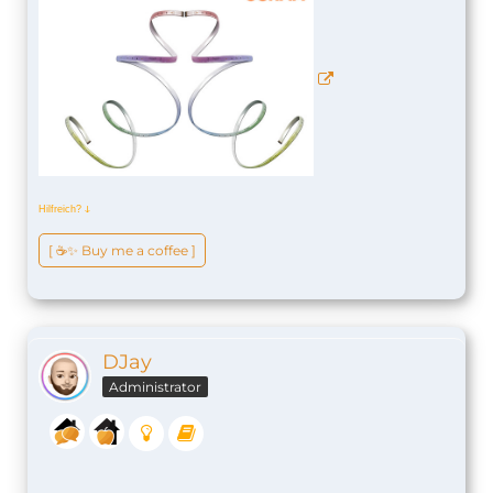
Hilfreich?
ↆ
[ ☕️✨ Buy me a coffee ]
DJay
Administrator