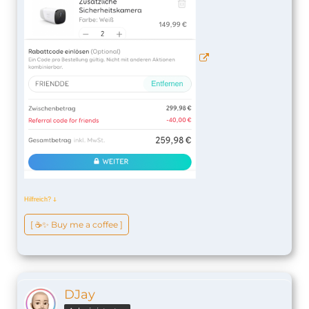
Hilfreich?
ↆ
[ ☕️✨ Buy me a coffee ]
DJay