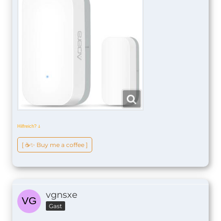
Hilfreich?
ↆ
[ ☕️✨ Buy me a coffee ]
vgnsxe
Gast