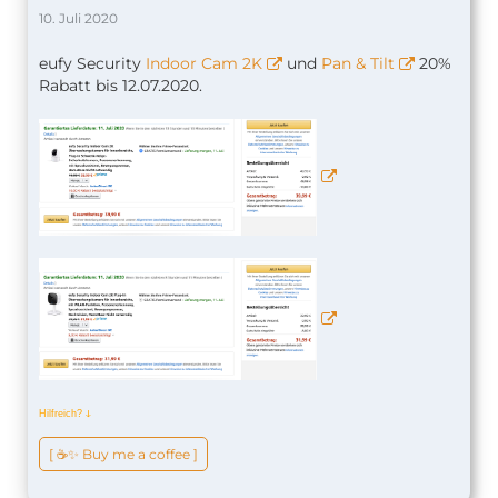
10. Juli 2020
eufy Security
Indoor Cam 2K
und
Pan & Tilt
20%
Rabatt bis 12.07.2020.
Hilfreich?
ↆ
[ ☕️✨ Buy me a coffee ]