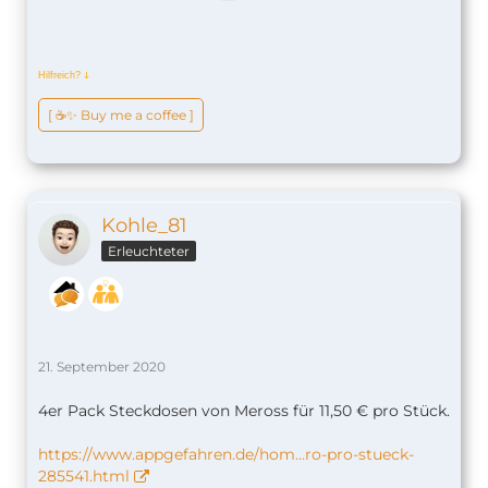
Hilfreich?
ↆ
[ ☕️✨ Buy me a coffee ]
Kohle_81
Erleuchteter
21. September 2020
4er Pack Steckdosen von Meross für 11,50 € pro Stück.
https://www.appgefahren.de/hom…ro-pro-stueck-
285541.html