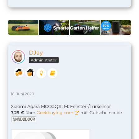
DJay
Administrator
16. Juni 2020
Xiaomi Aqara MCCGQ11LM: Fenster-/Türsensor
7,29 €
über
Geekbuying.com
mit Gutscheincode
NNNDBDOOR