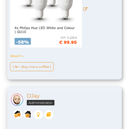
Hilfreich?
ↆ
[ ☕️✨ Buy me a coffee ]
DJay
Administrator