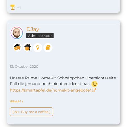
1
DJay
Administrator
13. Oktober 2020
Unsere Prime HomeKit Schnäppchen Übersichtsseite.
Fall die jemand noch nicht entdeckt hat.
https://smartapfel.de/homekit-angebote/
Hilfreich?
ↆ
[ ☕️✨ Buy me a coffee ]