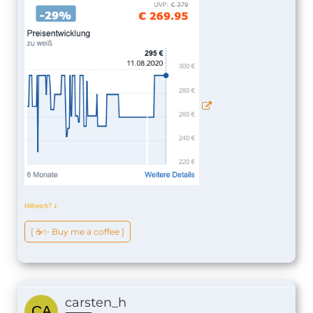
Hilfreich?
ↆ
[ ☕️✨ Buy me a coffee ]
carsten_h