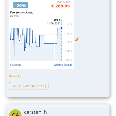
Hilfreich?
ↆ
[ ☕️✨ Buy me a coffee ]
carsten_h