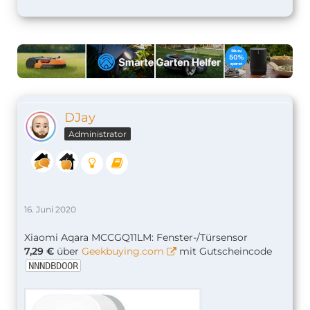
DJay
Administrator
16. Juni 2020
Xiaomi Aqara MCCGQ11LM: Fenster-/Türsensor
7,29 €
über
Geekbuying.com
mit Gutscheincode
NNNDBDOOR