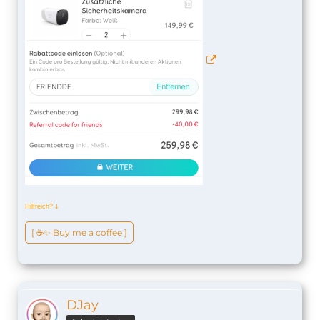
Hilfreich?
ↆ
[ ☕️✨ Buy me a coffee ]
DJay