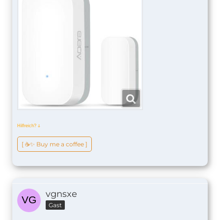
Hilfreich?
ↆ
[ ☕️✨ Buy me a coffee ]
vgnsxe
Gast