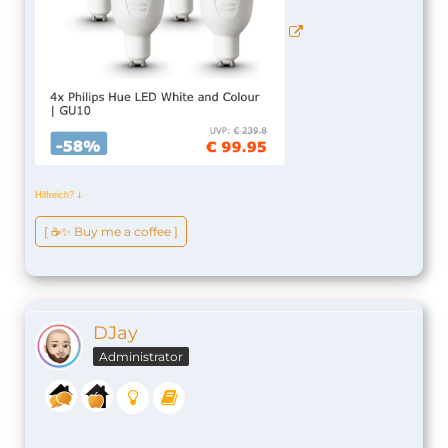
Hilfreich?
ↆ
[ ☕️✨ Buy me a coffee ]
DJay
Administrator