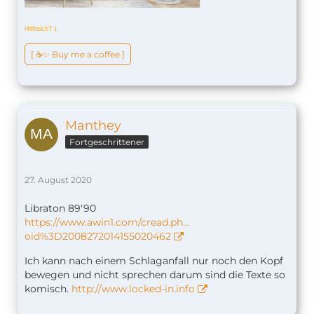
Hilfreich?
ↆ
[ ☕️✨ Buy me a coffee ]
Manthey
Fortgeschrittener
27. August 2020
Libraton 89'90
https://www.awin1.com/cread.ph…
oid%3D2008272014155020462
Ich kann nach einem Schlaganfall nur noch den Kopf
bewegen und nicht sprechen darum sind die Texte so
komisch.
http://www.locked-in.info