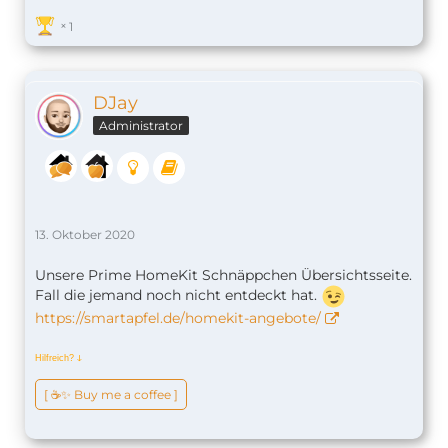
1
DJay
Administrator
13. Oktober 2020
Unsere Prime HomeKit Schnäppchen Übersichtsseite.
Fall die jemand noch nicht entdeckt hat.
https://smartapfel.de/homekit-angebote/
Hilfreich?
ↆ
[ ☕️✨ Buy me a coffee ]