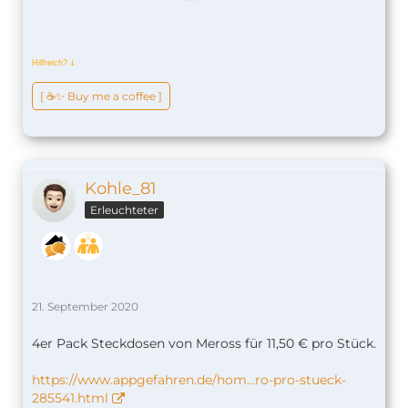
Hilfreich?
ↆ
[ ☕️✨ Buy me a coffee ]
Kohle_81
Erleuchteter
21. September 2020
4er Pack Steckdosen von Meross für 11,50 € pro Stück.
https://www.appgefahren.de/hom…ro-pro-stueck-
285541.html