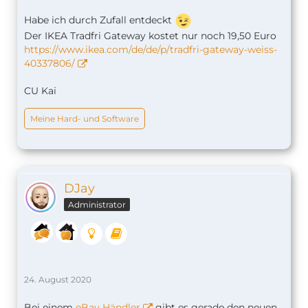
Habe ich durch Zufall entdeckt
Der IKEA Tradfri Gateway kostet nur noch 19,50 Euro
https://www.ikea.com/de/de/p/tradfri-gateway-weiss-
40337806/
CU Kai
Meine Hard- und Software
DJay
Administrator
24. August 2020
Bei einem
eBay Händler
gibt es gerade den neuen