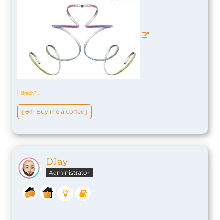
Hilfreich?
ↆ
[ ☕️✨ Buy me a coffee ]
DJay
Administrator