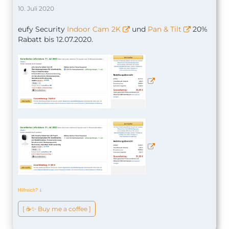
10. Juli 2020
eufy Security
Indoor Cam 2K
und
Pan & Tilt
20%
Rabatt bis 12.07.2020.
Hilfreich?
ↆ
[ ☕️✨ Buy me a coffee ]