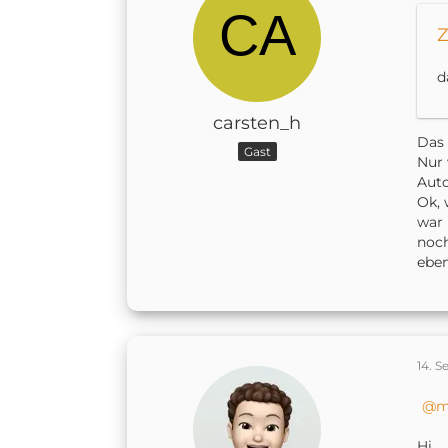
Z
d
carsten_h
Das 
Gast
Nur 
Aut
Ok, 
war 
noch
eben
14. 
m
Hi,