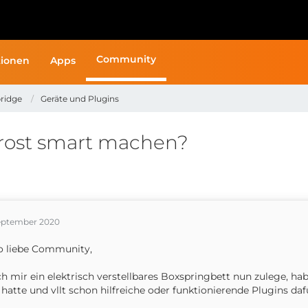
Community
ionen
Apps
ridge
Geräte und Plugins
nrost smart machen?
September 2020
o liebe Community,
ch mir ein elektrisch verstellbares Boxspringbett nun zulege, h
 hatte und vllt schon hilfreiche oder funktionierende Plugins da