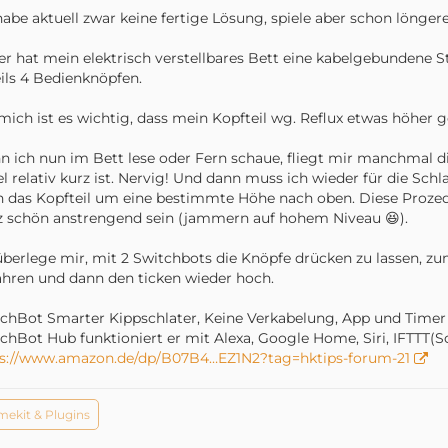
habe aktuell zwar keine fertige Lösung, spiele aber schon lönger
er hat mein elektrisch verstellbares Bett eine kabelgebundene St
ils 4 Bedienknöpfen.
mich ist es wichtig, dass mein Kopfteil wg. Reflux etwas höher ges
 ich nun im Bett lese oder Fern schaue, fliegt mir manchmal d
l relativ kurz ist. Nervig! Und dann muss ich wieder für die Sch
 das Kopfteil um eine bestimmte Höhe nach oben. Diese Proze
 schön anstrengend sein (jammern auf hohem Niveau 😆).
überlege mir, mit 2 Switchbots die Knöpfe drücken zu lassen, zu
ahren und dann den ticken wieder hoch.
chBot Smarter Kippschlater, Keine Verkabelung, App und Tim
chBot Hub funktioniert er mit Alexa, Google Home, Siri, IFTTT(
ps://www.amazon.de/dp/B07B4…EZ1N2?tag=hktips-forum-21
ekit & Plugins