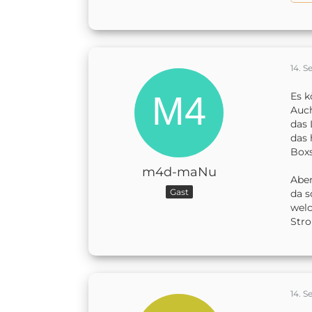
14. 
Es k
Auch
das 
das 
Boxs
m4d-maNu
Aber
Gast
da s
welc
Stro
14. 