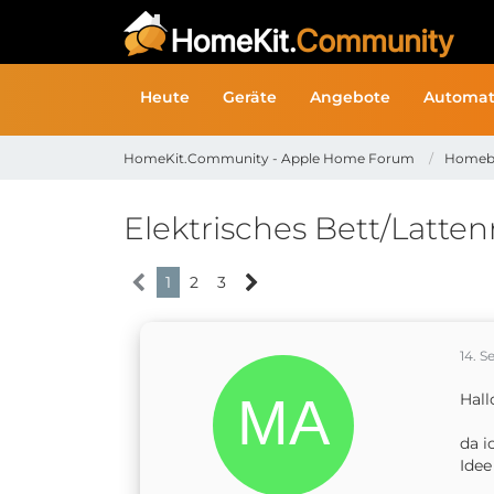
Heute
Geräte
Angebote
Automat
HomeKit.Community - Apple Home Forum
Homeb
Elektrisches Bett/Latte
1
2
3
14. 
Hall
da i
Idee