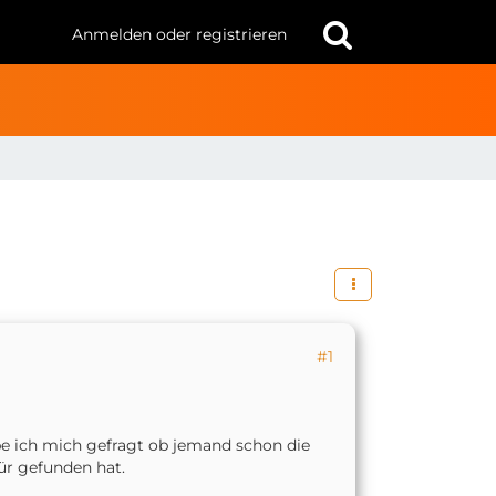
Anmelden oder registrieren
#1
abe ich mich gefragt ob jemand schon die
für gefunden hat.