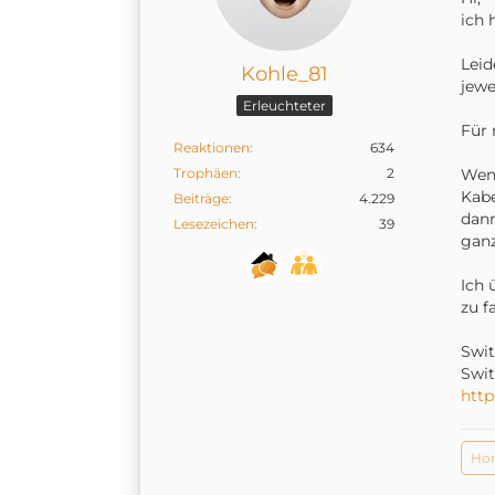
ich 
Leid
Kohle_81
jewe
Erleuchteter
Für 
Reaktionen
634
Trophäen
2
Wenn
Kabe
Beiträge
4.229
dann
Lesezeichen
39
ganz
Ich 
zu f
Swit
Swit
htt
Hom