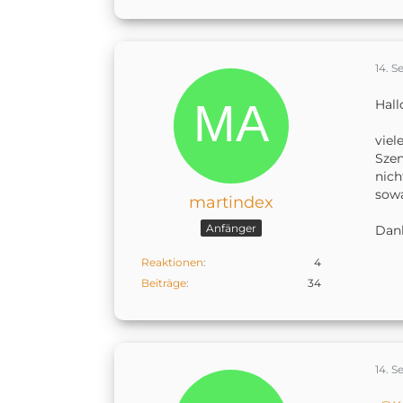
14. 
Hal
viel
Szen
nich
sowa
martindex
Anfänger
Dan
Reaktionen
4
Beiträge
34
14. 