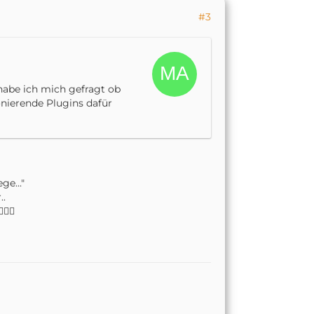
#3
 habe ich mich gefragt ob
onierende Plugins dafür
ge..."
..
‍♂️