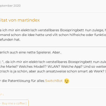
September 2020
itat von martindex
a ich mir ein elektrisch verstellbares Boxspringbett nun zulege,
emand schon die Idee hatte und vllt schon hilfreiche oder funkti
efunden hat.
erlich auch eine nette Spielerei. Aber..
t: ".. da ich mir ein elektrisch verstellbares Boxspringbett nun zule
he Marke? Welches Modell? WLAN? Welche App? Und so weiter
trisch is ja schön, aber auch ansatzweise schon smart ab Werk? 🤷
 die Patentlösung für alles
SwitchBot
ch?
ↆ
️✨ Buy me a coffee ]