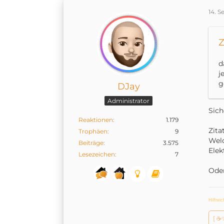
14. 
Z
d
j
g
DJay
Administrator
Sich
Reaktionen
1.179
Zita
Trophäen
9
Welc
Beiträge
3.575
Elek
Lesezeichen
7
Oder
Hilfrei
[ ☕