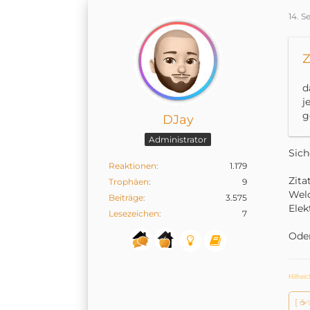
14. 
Z
d
j
g
DJay
Administrator
Sich
Reaktionen
1.179
Zita
Trophäen
9
Welc
Beiträge
3.575
Elek
Lesezeichen
7
Oder
Hilfrei
[ ☕