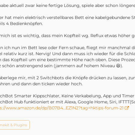
habe aktuell zwar keine fertige Lösung, spiele aber schon lönger
er hat mein elektrisch verstellbares Bett eine kabelgebundene St
ils 4 Bedienknöpfen.
mich ist es wichtig, dass mein Kopfteil wg. Reflux etwas höher ges
 ich nun im Bett lese oder Fern schaue, fliegt mir manchmal d
l relativ kurz ist. Nervig! Und dann muss ich wieder für die Sch
 das Kopfteil um eine bestimmte Höhe nach oben. Diese Proze
 schön anstrengend sein (jammern auf hohem Niveau 😆).
überlege mir, mit 2 Switchbots die Knöpfe drücken zu lassen, zu
ahren und dann den ticken wieder hoch.
chBot Smarter Kippschlater, Keine Verkabelung, App und Tim
chBot Hub funktioniert er mit Alexa, Google Home, Siri, IFTTT(
ps://www.amazon.de/dp/B07B4…EZ1N2?tag=hktips-forum-21
ekit & Plugins