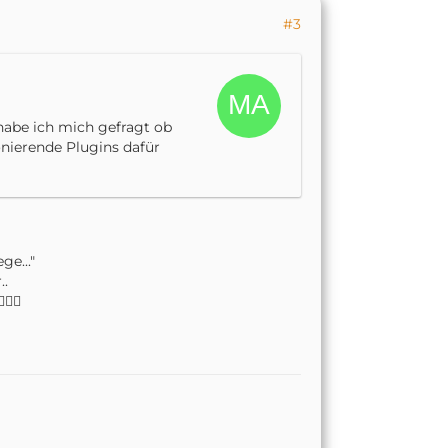
#3
 habe ich mich gefragt ob
onierende Plugins dafür
ge..."
..
‍♂️