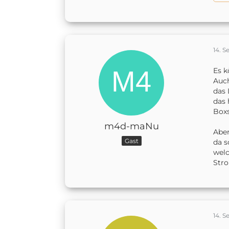
14. 
Es k
Auch
das 
das 
Boxs
m4d-maNu
Aber
Gast
da s
welc
Stro
14. 