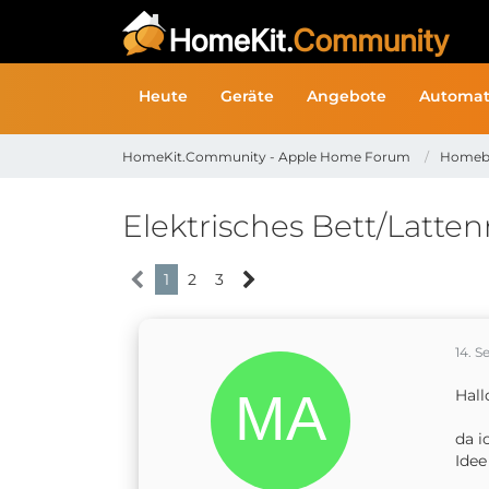
Heute
Geräte
Angebote
Automat
HomeKit.Community - Apple Home Forum
Homeb
Elektrisches Bett/Latte
1
2
3
14. 
Hall
da i
Idee