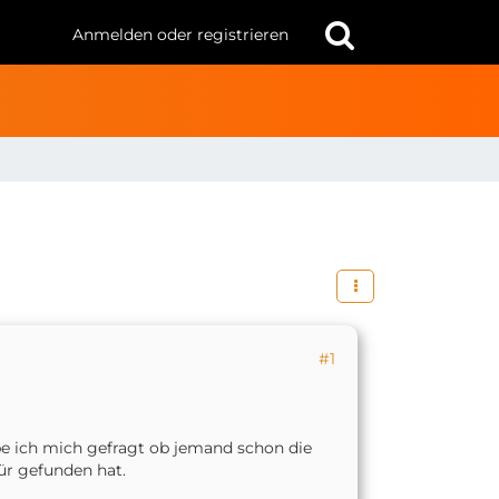
Anmelden oder registrieren
#1
abe ich mich gefragt ob jemand schon die
für gefunden hat.