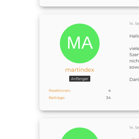
14. 
Hal
viel
Szen
nich
sowa
martindex
Anfänger
Dan
Reaktionen
4
Beiträge
34
14. 