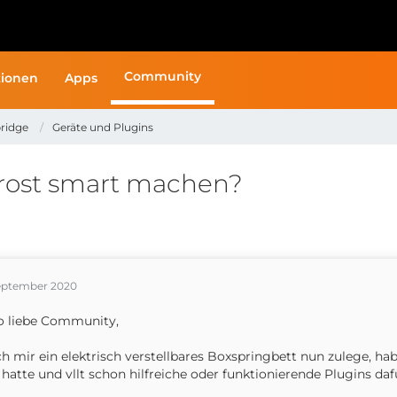
Community
ionen
Apps
ridge
Geräte und Plugins
nrost smart machen?
September 2020
o liebe Community,
ch mir ein elektrisch verstellbares Boxspringbett nun zulege, h
 hatte und vllt schon hilfreiche oder funktionierende Plugins da