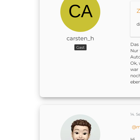
Z
d
carsten_h
Das 
Gast
Nur 
Aut
Ok, 
war 
noch
eben
14. 
m
Hi,