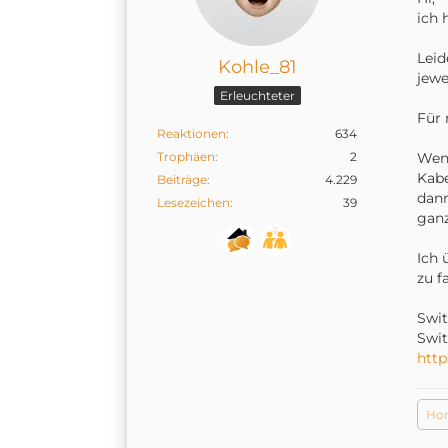
ich 
Leid
Kohle_81
jewe
Erleuchteter
Für 
Reaktionen
634
Trophäen
2
Wenn
Kabe
Beiträge
4.229
dann
Lesezeichen
39
ganz
Ich 
zu f
Swit
Swit
htt
Hom