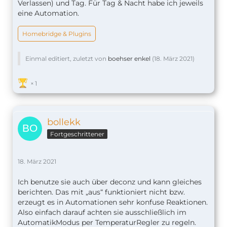
Wie macht ihr das mit der Thermostat Steuerung
Verlassen) und Tag. Für Tag & Nacht habe ich jeweils
in HomeKit? Ich benutze aktuell die Zeitpläne in
eine Automation.
der Fritzbox, das funktioniert gut und ist einfach. In
HomeKit stelle ich mir das relativ umständlich
Homebridge & Plugins
vor? Pro Raum einen Regelsatz? Bei Änderungen
alle Räume einzeln anpassen?
Einmal editiert, zuletzt von
boehser enkel
(
18. März 2021
)
Würde da gerne mal auf Erfahrungswerte
zurückgreifen.
HomeKit wird nur zur Temperaturanzeige und dem
1
"manuellen" Umstellen der Temperatur genutzt.
bollekk
Fortgeschrittener
18. März 2021
Ich benutze sie auch über deconz und kann gleiches
berichten. Das mit „aus“ funktioniert nicht bzw.
erzeugt es in Automationen sehr konfuse Reaktionen.
Also einfach darauf achten sie ausschließlich im
AutomatikModus per TemperaturRegler zu regeln.