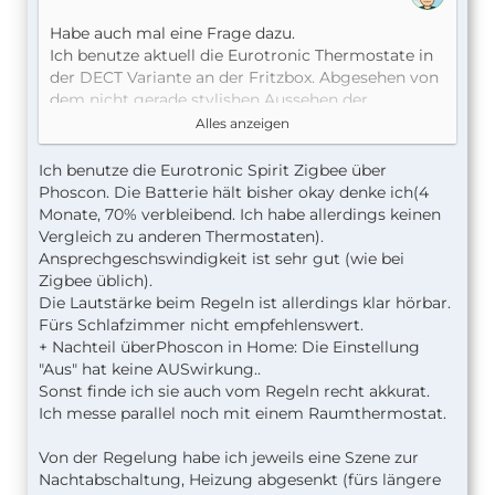
Habe auch mal eine Frage dazu.
Ich benutze aktuell die Eurotronic Thermostate in
der DECT Variante an der Fritzbox. Abgesehen von
dem nicht gerade stylishen Aussehen der
Eurotronic Teile funktionieren sie gut.
Alles anzeigen
Der einzige Nachteil aktuell ist der 15min Zeitraum
in dem die Thermostate ihre Steuerung aktiv
Ich benutze die Eurotronic Spirit Zigbee über
abfragen. Fenster auf --> Heizung aus funktioniert
Phoscon. Die Batterie hält bisher okay denke ich(4
also evtl. erst nach 15min wenn das Fenster schon
Monate, 70% verbleibend. Ich habe allerdings keinen
wieder zu ist...
Vergleich zu anderen Thermostaten).
Ansprechgeschswindigkeit ist sehr gut (wie bei
Jetzt die Frage zu den Zigbee Varianten.
Zigbee üblich).
Mittlerweile gibt es neben der Eurotronic Zigbee
Die Lautstärke beim Regeln ist allerdings klar hörbar.
Variante auch auf AliExpress mindestens 3
Fürs Schlafzimmer nicht empfehlenswert.
verschiedene Zigbee Thermostate. Hat schon
+ Nachteil überPhoscon in Home: Die Einstellung
jemand damit Erfahrungen gesammelt? Evtl.
"Aus" hat keine AUSwirkung..
Sogar mit Conbee/Deconz?
Sonst finde ich sie auch vom Regeln recht akkurat.
Batterie? Ansprechgeschwindigkeit? Lautstäre des
Ich messe parallel noch mit einem Raumthermostat.
Motors?
Oder kennt jemand einen Test/Artikel irgendwo?
Von der Regelung habe ich jeweils eine Szene zur
Nachtabschaltung, Heizung abgesenkt (fürs längere