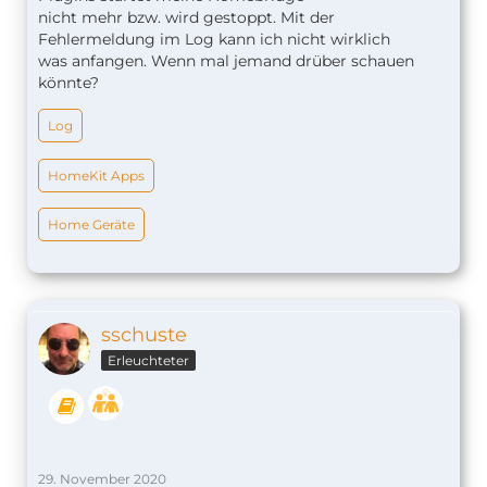
nicht mehr bzw. wird gestoppt. Mit der
Fehlermeldung im Log kann ich nicht wirklich
was anfangen. Wenn mal jemand drüber schauen
könnte?
Log
HomeKit Apps
Home Geräte
sschuste
Erleuchteter
[26.11.2020, 10:01:08] Got SIGTERM, shuttin
29. November 2020