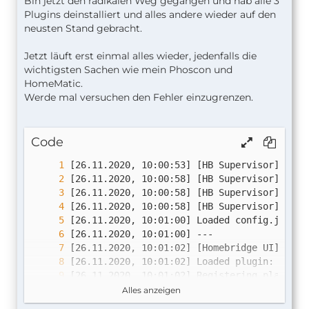
Bin jetzt den radikalen Weg gegangen und hab alle 3
Plugins deinstalliert und alles andere wieder auf den
neusten Stand gebracht.
Jetzt läuft erst einmal alles wieder, jedenfalls die
wichtigsten Sachen wie mein Phoscon und
HomeMatic.
Werde mal versuchen den Fehler einzugrenzen.
Code
[26.11.2020, 10:01:02] Loaded plugin: 
homeb
Alles anzeigen
[26.11.2020, 10:01:02] Loaded plugin: 
homeb