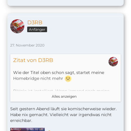
[26.11.2020, 10:01:02] Loaded plugin: 
homeb
D3RB
Anfänger
[26.11.2020, 10:01:06] Loaded plugin: 
homeb
27. November 2020
Zitat von D3RB
Wie der Titel oben schon sagt, startet meine
Homebridge nicht mehr
PiHole ist installiert. Wenn jemand noch meine
Config braucht, gibt Bescheid.
Alles anzeigen
Hier mal der Auszug meines Startprotokolls
Seit gestern Abend läuft sie komischerweise wieder.
Habe nix gemacht. Vielleicht war irgendwas nicht
erreichbar.
Spoiler anzeigen