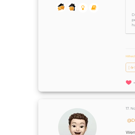
D
p
h
Hilfrei
[ ☕
17. 
D
Wenn