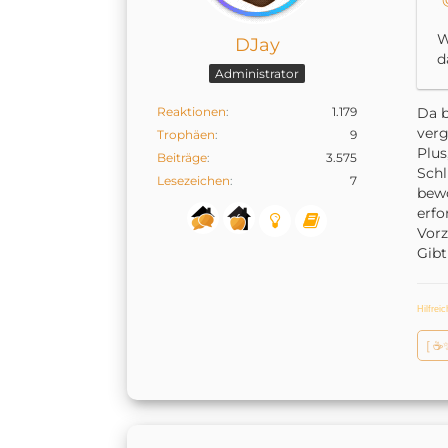
W
DJay
d
Administrator
Reaktionen
1.179
Da b
ver
Trophäen
9
Plus
Beiträge
3.575
Schl
Lesezeichen
7
bew
erfo
Vorz
Gibt
Hilfrei
[ ☕