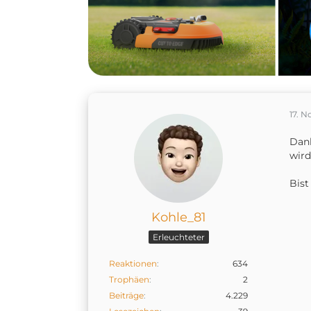
17. 
Dank
wird
Bist
Kohle_81
Erleuchteter
Reaktionen
634
Trophäen
2
Beiträge
4.229