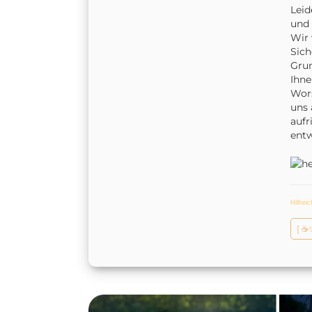
Leid
und 
Wir 
Sich
Grun
Ihne
Wors
uns 
aufr
entw
Hilfrei
[ ☕