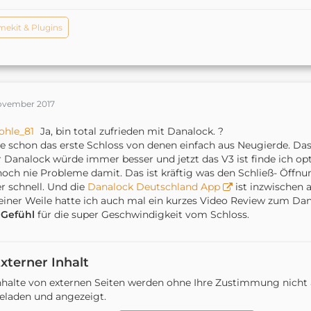
ekit & Plugins
November 2017
ohle_81
Ja, bin total zufrieden mit Danalock. ?
e schon das erste Schloss von denen einfach aus Neugierde. Das 
 Danalock würde immer besser und jetzt das V3 ist finde ich op
noch nie Probleme damit. Das ist kräftig was den Schließ- Öff
r schnell. Und die
Danalock Deutschland App
ist inzwischen 
einer Weile hatte ich auch mal ein kurzes Video Review zum Da
" Gefühl
für die super Geschwindigkeit vom Schloss.
xterner Inhalt
nhalte von externen Seiten werden ohne Ihre Zustimmung nicht
eladen und angezeigt.