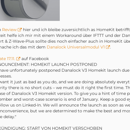
n
Review
hier und ich bleibe zuversichtlich as HomeKit betrif
eit helfe ich mir mit einem Workaround über IFTTT und der Da
t & Z-Wave-Plus sollte dies noch einfacher auch in HomeKit üb
mache ich das mit dem
Danalock Universalmodul V1
.
te 17.11.
auf Facebook
NOUNCEMENT: HOMEKIT LAUNCH POSTPONED
ave unfortunately postponed Danalock V3 Homekit launch due t
esses.
ant it just as bad as you do, and we are doing absolutely ever
rity there is no short cuts – we must do it right the first time.
ase of Danalock V3 Homekit version. To give you a hint of time pe
mber and worst-case scenario is end of January. Keep a good e
ollow us on Linked-In. We will announce the launch as soon as we
inconvenience, but we are determined to make the best and most 
 delay."
KÜNDIGUNG: START VON HOMEKIT VERSCHOBEN