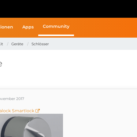
Community
ionen
Apps
it
Geräte
Schlösser
e
November 2017
alock Smartlock