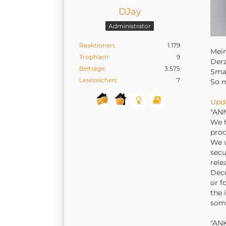
DJay
Administrator
Reaktionen
1.179
Mei
Trophäen
9
Derz
Beiträge
3.575
Smar
Lesezeichen
7
So 
Upda
"AN
We h
proc
We w
secu
rele
Dece
or f
the 
some
"AN