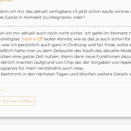
enn ich mir das aktuell verfügbare v3 jetzt schon kaufe wird e
as Ganze in Homekit zu integrieren, oder?
in ich mir aktuell auch noch nicht sicher. Ich gehe im Moment ma
günstigtes
Trade-In
laufen könnte, wie es das ja auch schon für
, was ich persönlich auch ganz in Ordnung und fair finde, sollt
ießlich hatte man zu dem Zeitpunkt des Kaufs das aktuelle Mod
orben eine ganze Zeit nutzen. Wenn dann neue Funktionen da
rderlich machen (aufgrund von Chip der der Vorgaben von Apple
ugspreis für mein Verständnis auch okay.
 bestimmt in den nächsten Tagen und Wochen weitere Details 
ch?
ↆ
️✨ Buy me a coffee ]