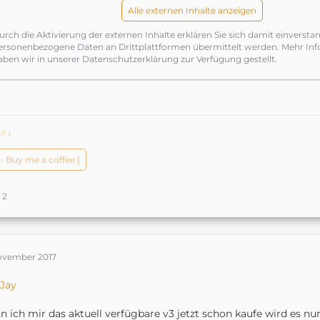
Alle externen Inhalte anzeigen
urch die Aktivierung der externen Inhalte erklären Sie sich damit einversta
ersonenbezogene Daten an Drittplattformen übermittelt werden. Mehr In
aben wir in unserer Datenschutzerklärung zur Verfügung gestellt.
ch?
ↆ
️✨ Buy me a coffee ]
2
November 2017
Jay
 ich mir das aktuell verfügbare v3 jetzt schon kaufe wird es 