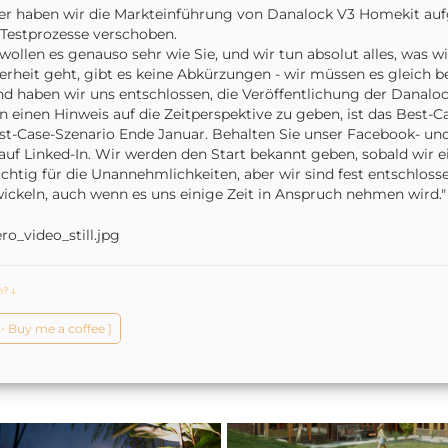
er haben wir die Markteinführung von Danalock V3 Homekit auf
Testprozesse verschoben.
wollen es genauso sehr wie Sie, und wir tun absolut alles, was 
erheit geht, gibt es keine Abkürzungen - wir müssen es gleich 
d haben wir uns entschlossen, die Veröffentlichung der Danalo
n einen Hinweis auf die Zeitperspektive zu geben, ist das Best
t-Case-Szenario Ende Januar. Behalten Sie unser Facebook- und
auf Linked-In. Wir werden den Start bekannt geben, sobald wir 
ichtig für die Unannehmlichkeiten, aber wir sind fest entschloss
ickeln, auch wenn es uns einige Zeit in Anspruch nehmen wird."
ch?
ↆ
️✨ Buy me a coffee ]