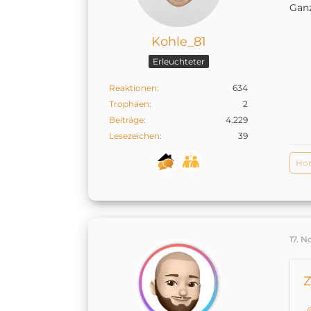
Ganz
Kohle_81
Erleuchteter
Reaktionen
634
Trophäen
2
Beiträge
4.229
Lesezeichen
39
Hom
17. 
Z