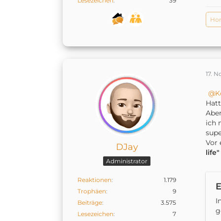
Lesezeichen
39
Hom
17. 
K
Hatt
Aber
ich 
supe
Vor 
DJay
life
Administrator
Reaktionen
1.179
E
Trophäen
9
I
Beiträge
3.575
g
Lesezeichen
7