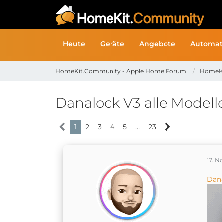
Heute
Geräte
Angebote
Automat
HomeKit.Community - Apple Home Forum
HomeK
Danalock V3 alle Modell
1
2
3
4
5
…
23
17. 
Dan